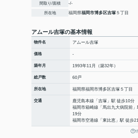
-/-
間取り/面積
福岡県
福岡市博多区
吉塚
５丁目
所在地
アムール吉塚の基本情報
物件名
アムール吉塚
価格
-
築年月
1993年11月（築32年）
総戸数
60戸
所在地
福岡県
福岡市博多区
吉塚
５丁目
交通
鹿児島本線
「
吉塚
」駅 徒歩10分
福岡市箱崎線
「
馬出九大病院前
」
19分
福岡市空港線
「
東比恵
」駅 徒歩2