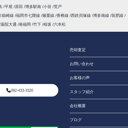
島
平尾
原田
博多駅南
小笹
荒戸
市箱崎線
福岡市七隈線
篠栗線
香椎線
西鉄貝塚線
博多南線
筑肥線
薬院大通
南福岡
竹下
桜坂
六本松
売却査定
お問い合わせ
お客様の声
092-433-3320
スタッフ紹介
会社概要
ブログ