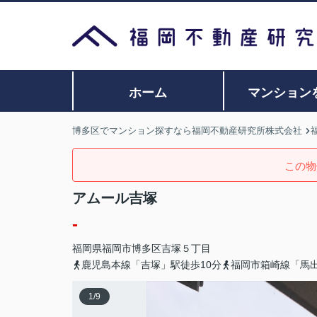
ホーム
マンション
博多区でマンション探すなら福岡不動産研究所株式会社
この物
アムール吉塚
-
福岡県
福岡市博多区
吉塚
５丁目
鹿児島本線「吉塚」駅徒歩10分
福岡市箱崎線「馬出
1
/
9