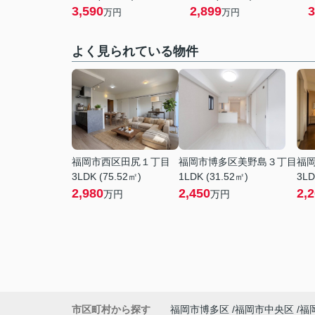
3,590
2,899
3
万円
万円
よく見られている物件
福岡市西区田尻１丁目
福岡市博多区美野島３丁目
福
3LDK (75.52㎡)
1LDK (31.52㎡)
3LD
2,980
2,450
2,
万円
万円
市区町村から探す
福岡市博多区
福岡市中央区
福