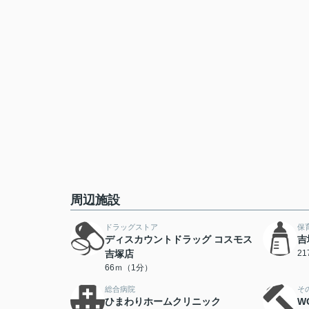
周辺施設
ドラッグストア
保
ディスカウントドラッグ コスモス
吉
吉塚店
2
66ｍ（1分）
総合病院
そ
ひまわりホームクリニック
W