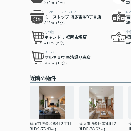
274ｍ（4分）
3
コンビニエンスストア
幼
ミニストップ 博多吉塚3丁目店
吉
343ｍ（5分）
3
その他
中
キャンドゥ 福岡吉塚店
福
411ｍ（6分）
4
スーパー
マルキョウ 空港通り豊店
787ｍ（10分）
近隣の物件
福岡市博多区板付３丁目
福岡市博多区南本町２丁目
3LDK (75.40㎡)
3LDK (83.62㎡)
1