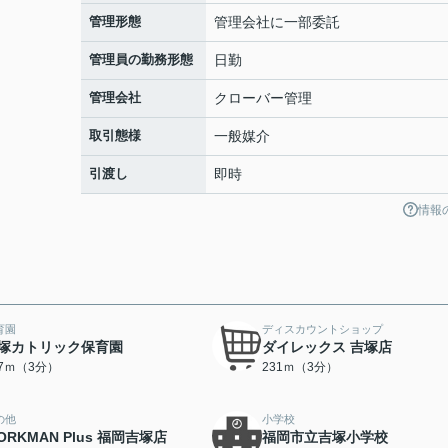
管理形態
管理会社に一部委託
管理員の勤務形態
日勤
管理会社
クローバー管理
取引態様
一般媒介
引渡し
即時
情報
育園
ディスカウントショップ
塚カトリック保育園
ダイレックス 吉塚店
17ｍ（3分）
231ｍ（3分）
の他
小学校
ORKMAN Plus 福岡吉塚店
福岡市立吉塚小学校