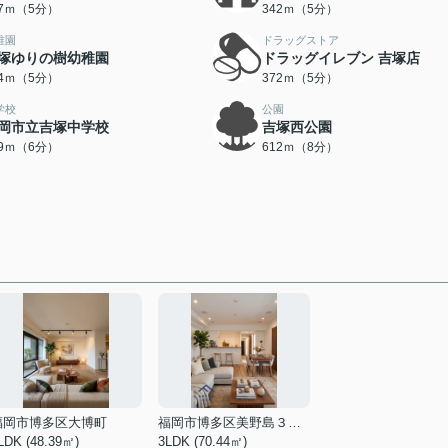
37ｍ（5分）
342ｍ（5分）
稚園
ドラッグストア
塚ゆりの樹幼稚園
ドラッグイレブン 吉塚店
54ｍ（5分）
372ｍ（5分）
学校
公園
岡市立吉塚中学校
吉塚西公園
49ｍ（6分）
612ｍ（8分）
福岡市博多区大博町
福岡市博多区美野島３丁目
LDK (48.39㎡)
3LDK (70.44㎡)