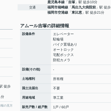
鹿児島本線
「
吉塚
」駅 徒歩10分
福岡市箱崎線
「
馬出九大病院前
」駅 徒歩
交通
福岡市空港線
「
東比恵
」駅 徒歩21分
アムール吉塚の詳細情報
設備条件
エレベーター
駐輪場
バイク置場あり
オートロック
宅配ボックス
防犯カメラ
設備(その他)
-
土地権利
所有権
駅 徒歩
国土法届出
不要
1分
用途地域
準工業
情報の見方
販売戸数 / 総戸数
1戸 / 60戸