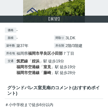
【展望】
-
価格
-
3LDK
面積
間取り
築37年
2階/3階建
築年数
所在階
福岡県
福岡市早良区
小田部
７丁目
所在地
筑肥線
「
姪浜
」駅 徒歩19分
交通
福岡市空港線
「
室見
」駅 徒歩19分
福岡市空港線
「
藤崎
」駅 徒歩28分
グランドパレス室見南のコメント(おすすめポイ
ント)
＃小中学校まで徒歩6分以内