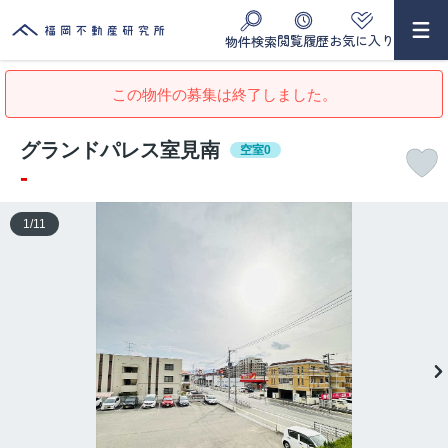
閲覧履歴
お気に入り
物件検索
この物件の募集は終了しました。
グランドパレス室見南
空室0
-
1
/
11