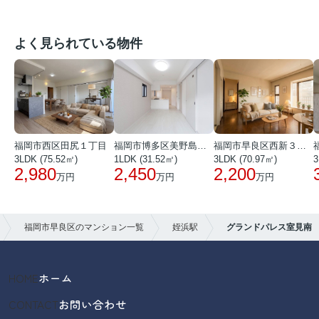
よく見られている物件
福岡市西区田尻１丁目
福岡市博多区美野島３丁目
福岡市早良区西新３丁目
3LDK (75.52㎡)
1LDK (31.52㎡)
3LDK (70.97㎡)
3
2,980
2,450
2,200
万円
万円
万円
福岡市早良区のマンション一覧
姪浜駅
グランドパレス室見南
HOME
ホーム
CONTACT
お問い合わせ