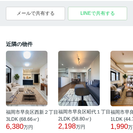
メールで共有する
LINEで共有する
近隣の物件
福岡市早良区昭代１丁目
福岡市早良区西新２丁目
福岡市早
2LDK (58.80㎡)
3LDK (68.66㎡)
1LDK (44
2,198
6,380
1,990
万円
万円
万