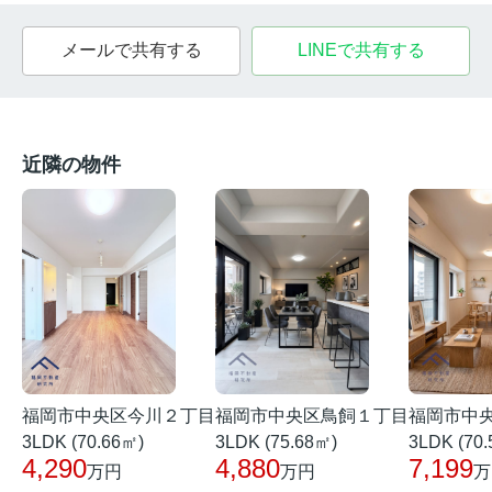
メールで共有する
LINEで共有する
近隣の物件
福岡市中央区今川２丁目
福岡市中
福岡市中央区鳥飼１丁目
3LDK (70.66㎡)
3LDK (70
3LDK (75.68㎡)
4,290
7,199
4,880
万円
万
万円