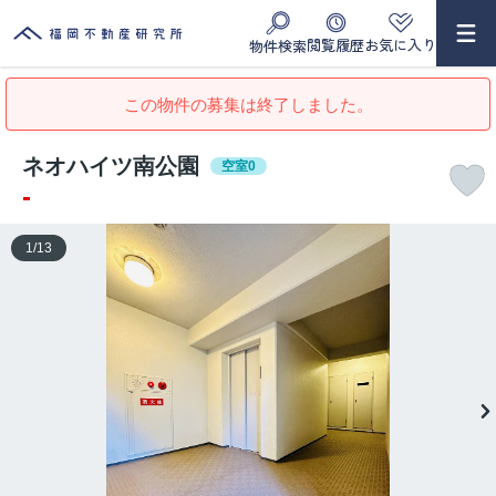
閲覧履歴
お気に入り
物件検索
この物件の募集は終了しました。
ネオハイツ南公園
空室0
-
1
/
13