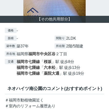
【その他共用部分】
-
価格
-
2LDK
面積
間取り
築37年
2階/5階建
築年数
所在階
福岡県
福岡市中央区
谷
２丁目
所在地
福岡市七隈線
「
桜坂
」駅 徒歩8分
交通
福岡市七隈線
「
六本松
」駅 徒歩13分
福岡市七隈線
「
薬院大通
」駅 徒歩19分
ネオハイツ南公園のコメント(おすすめポイント)
＃福岡市動植物園近く
＃室内のリフォーム履歴あり