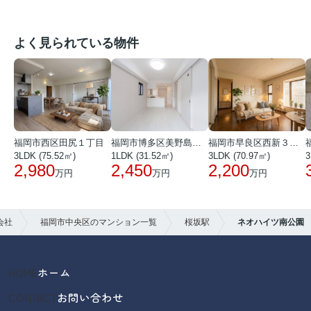
よく見られている物件
福岡市西区田尻１丁目
福岡市博多区美野島３丁目
福岡市早良区西新３丁目
3LDK (75.52㎡)
1LDK (31.52㎡)
3LDK (70.97㎡)
3
2,980
2,450
2,200
万円
万円
万円
会社
福岡市中央区のマンション一覧
桜坂駅
ネオハイツ南公園
HOME
ホーム
CONTACT
お問い合わせ