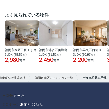
よく見られている物件
福岡市西区田尻１丁目
福岡市博多区美野島３丁目
福岡市早良区西新３丁目
3LDK (75.52㎡)
1LDK (31.52㎡)
3LDK (70.97㎡)
3
2,980
2,450
2,200
万円
万円
万円
動産研究所株式会社
福岡市南区のマンション一覧
デュオ柏原11号棟
HOME
ホーム
CONTACT
お問い合わせ