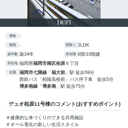
【展望】
-
価格
-
2LDK
面積
間取り
築34年
6階/10階建
築年数
所在階
福岡県
福岡市南区
柏原
６丁目
所在地
福岡市七隈線
「
福大前
」駅 徒歩59分
交通
西鉄バス「柏陵高校前」バス停下車 徒歩5分
博多南線
「
博多南
」駅 徒歩75分
デュオ柏原11号棟のコメント(おすすめポイント)
＃健康的な体づくりのできる共用施設
＃オール電化の新しい生活スタイル