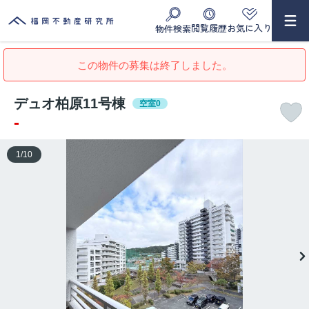
閲覧履歴
お気に入り
物件検索
この物件の募集は終了しました。
デュオ柏原11号棟
空室0
-
1
/
10