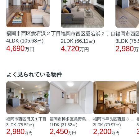
福岡市西区愛宕浜２丁目
福岡市西区愛宕浜２丁目
福岡市西
4LDK (105.68㎡)
2LDK (66.11㎡)
3LDK (75
4,690
4,720
2,980
万円
万円
万
よく見られている物件
福岡市西区田尻１丁目
福岡市博多区美野島３丁目
福岡市早良区西新３丁目
3LDK (75.52㎡)
1LDK (31.52㎡)
3LDK (70.97㎡)
3
2,980
2,450
2,200
万円
万円
万円