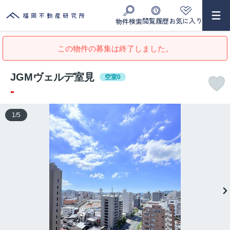
閲覧履歴
お気に入り
物件検索
この物件の募集は終了しました。
JGMヴェルデ室見
空室0
-
1
/
5