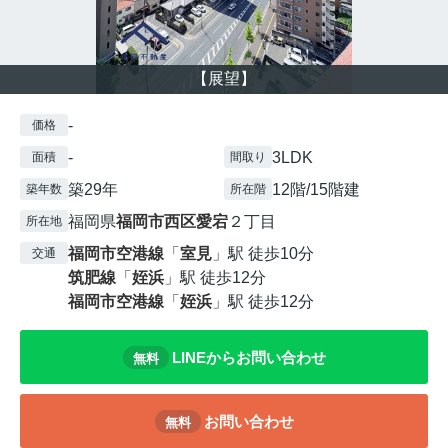
【展望】
-
価格
-
3LDK
面積
間取り
築29年
12階/15階建
築年数
所在階
福岡県
福岡市西区
愛宕
２丁目
所在地
福岡市空港線
「
室見
」駅 徒歩10分
交通
筑肥線
「
姪浜
」駅 徒歩12分
福岡市空港線
「
姪浜
」駅 徒歩12分
LINEからお問い合わせ
無料
お問い合わせ
無料