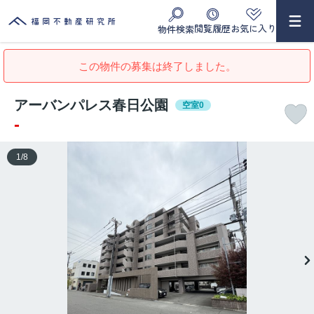
閲覧履歴
お気に入り
物件検索
この物件の募集は終了しました。
アーバンパレス春日公園
空室0
-
1
/
8