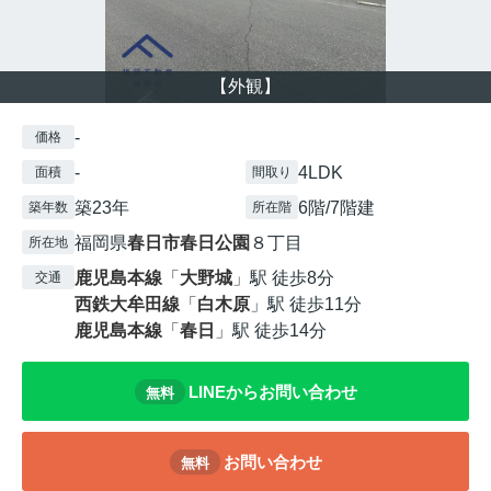
【外観】
-
価格
-
4LDK
面積
間取り
築23年
6階/7階建
築年数
所在階
福岡県
春日市
春日公園
８丁目
所在地
鹿児島本線
「
大野城
」駅 徒歩8分
交通
西鉄大牟田線
「
白木原
」駅 徒歩11分
鹿児島本線
「
春日
」駅 徒歩14分
LINEからお問い合わせ
無料
お問い合わせ
無料