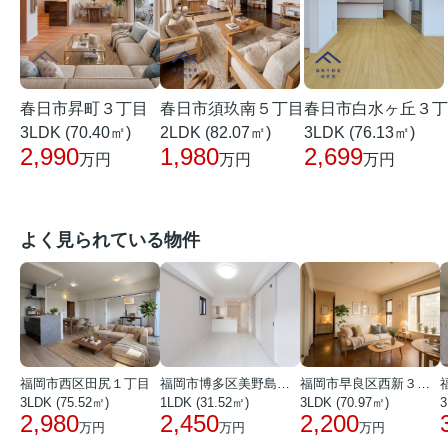
春日市昇町３丁目
春日市白水ヶ丘３丁
春日市須玖南５丁目
3LDK (70.40㎡)
3LDK (76.13㎡)
2LDK (82.07㎡)
2,990
2,699
1,980
万円
万円
万円
よく見られている物件
福岡市西区田尻１丁目
福岡市博多区美野島３丁目
福岡市早良区西新３丁目
3LDK (75.52㎡)
1LDK (31.52㎡)
3LDK (70.97㎡)
3
2,980
2,450
2,200
万円
万円
万円