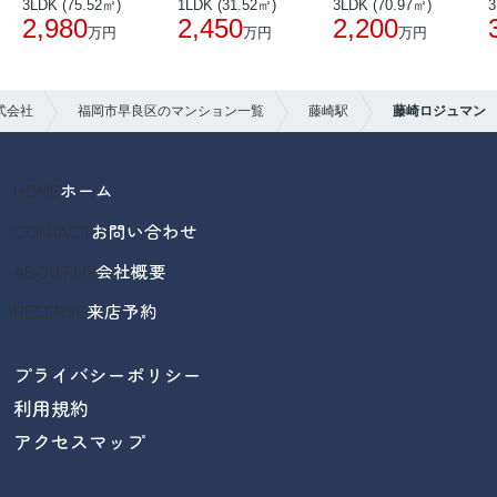
3LDK (75.52㎡)
1LDK (31.52㎡)
3LDK (70.97㎡)
3
2,980
2,450
2,200
万円
万円
万円
式会社
福岡市早良区のマンション一覧
藤崎駅
藤崎ロジュマン
HOME
ホーム
CONTACT
お問い合わせ
ABOUT US
会社概要
RESERVE
来店予約
プライバシーポリシー
利用規約
アクセスマップ