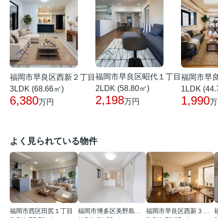
福岡市早良区昭代１丁目
福岡市早良区西新２丁目
福岡市早
2LDK (58.80㎡)
3LDK (68.66㎡)
1LDK (44
2,198
6,380
1,990
万円
万円
万
よく見られている物件
福岡市西区田尻１丁目
福岡市博多区美野島３丁目
福岡市早良区西新３丁目