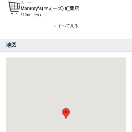
スーパー
Mammy's(マミーズ) 紅葉店
310ｍ（4分）
すべて見る
地図