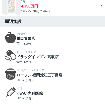
1階
4,350万円
1階 / 25.03坪(82.76㎡)
周辺施設
その他
川口青果店
77ｍ（1分）
ドラッグストア
ドラッグイレブン 高取店
90ｍ（2分）
コンビニエンスストア
ローソン 福岡荒江三丁目店
183ｍ（3分）
内科
うめい内科医院
184ｍ（3分）