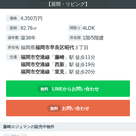
【居間・リビング】
4,350万円
価格
82.76㎡
4LDK
面積
間取り
築38年
1階/5階建
築年数
所在階
福岡県
福岡市早良区
昭代
３丁目
所在地
福岡市空港線
「
藤崎
」駅 徒歩11分
交通
福岡市空港線
「
西新
」駅 徒歩19分
福岡市空港線
「
室見
」駅 徒歩20分
LINEからお問い合わせ
無料
お問い合わせ
無料
藤崎ロジュマンの販売中物件