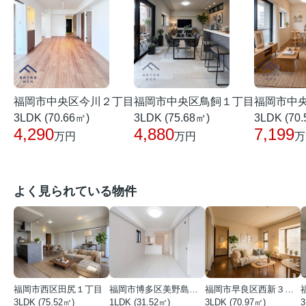
福岡市中央区今川２丁目
福岡市中
福岡市中央区鳥飼１丁目
3LDK (70.66㎡)
3LDK (70
3LDK (75.68㎡)
4,290
7,199
4,880
万円
万
万円
よく見られている物件
福岡市西区田尻１丁目
福岡市博多区美野島３丁目
福岡市早良区西新３丁目
3LDK (75.52㎡)
1LDK (31.52㎡)
3LDK (70.97㎡)
3