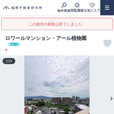
閲覧履歴
お気に入り
物件検索
この物件の募集は終了しました。
ロワールマンション・アール植物園
空室0
-
1
/
10