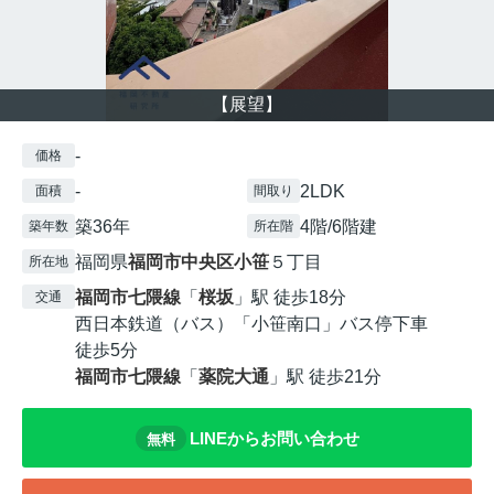
【展望】
-
価格
-
2LDK
面積
間取り
築36年
4階/6階建
築年数
所在階
福岡県
福岡市中央区
小笹
５丁目
所在地
福岡市七隈線
「
桜坂
」駅 徒歩18分
交通
西日本鉄道（バス）「小笹南口」バス停下車
徒歩5分
福岡市七隈線
「
薬院大通
」駅 徒歩21分
LINEからお問い合わせ
無料