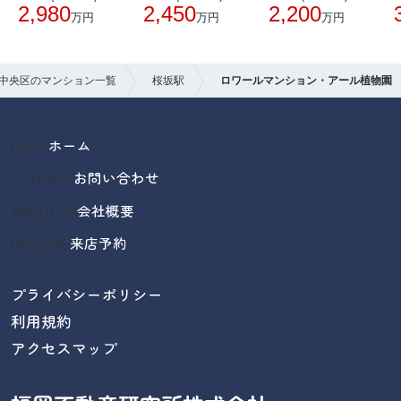
2,980
2,450
2,200
万円
万円
万円
中央区のマンション一覧
桜坂駅
ロワールマンション・アール植物園
HOME
ホーム
CONTACT
お問い合わせ
ABOUT US
会社概要
RESERVE
来店予約
プライバシーポリシー
利用規約
アクセスマップ