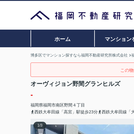
ホーム
マンション
博多区でマンション探すなら福岡不動産研究所株式会社
この物
オーヴィジョン野間グランヒルズ
-
福岡県
福岡市南区
野間
４丁目
西鉄大牟田線「高宮」駅徒歩23分
西鉄大牟田線「大
1
/
3