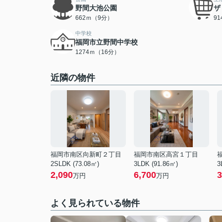
野間大池公園
ザ
662ｍ（9分）
9
中学校
福岡市立野間中学校
1274ｍ（16分）
近隣の物件
福岡市南区向新町２丁目
福岡市南区高宮１丁目
2SLDK (73.08㎡)
3LDK (91.86㎡)
3
2,090
6,700
3
万円
万円
よく見られている物件