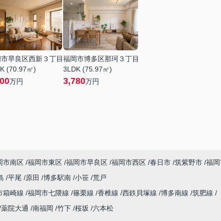
岡市早良区西新３丁目
福岡市博多区那珂３丁目
K (70.97㎡)
3LDK (75.97㎡)
200
3,780
万円
万円
岡市南区
福岡市東区
福岡市早良区
福岡市西区
春日市
筑紫野市
福岡
島
平尾
原田
博多駅南
小笹
荒戸
市箱崎線
福岡市七隈線
篠栗線
香椎線
西鉄貝塚線
博多南線
筑肥線
薬院大通
南福岡
竹下
桜坂
六本松