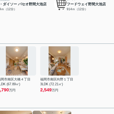
・ダイソー パセオ野間大池店
フードウェイ野間大池店
14ｍ（12分）
914ｍ（12分）
福岡市南区大橋４丁目
福岡市南区向野１丁目
LDK (67.89㎡)
3LDK (72.21㎡)
,790
2,549
万円
万円