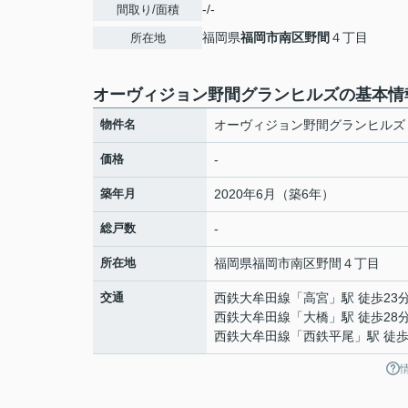
-/-
間取り/面積
福岡県
福岡市南区
野間
４丁目
所在地
オーヴィジョン野間グランヒルズの基本情
物件名
オーヴィジョン野間グランヒルズ
価格
-
築年月
2020年6月（築6年）
総戸数
-
所在地
福岡県
福岡市南区
野間
４丁目
交通
西鉄大牟田線
「
高宮
」駅 徒歩23
西鉄大牟田線
「
大橋
」駅 徒歩28
西鉄大牟田線
「
西鉄平尾
」駅 徒歩