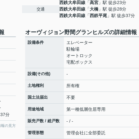
西鉄大牟田線
「
高宮
」駅 徒歩23分
西鉄大牟田線
「
大橋
」駅 徒歩28分
交通
西鉄大牟田線
「
西鉄平尾
」駅 徒歩37分
報
オーヴィジョン野間グランヒルズの詳細情報
設備条件
エレベーター
駐輪場
オートロック
宅配ボックス
設備(その他)
-
土地権利
所有権
国土法届出
不要
分
分
用途地域
第一種低層住居専用
37分
販売戸数 / 総戸数
- / -
情報の見方
管理形態
管理会社に全部委託