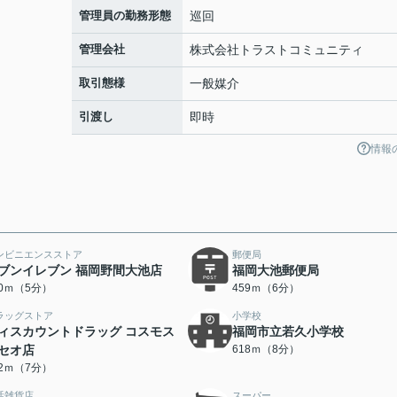
管理員の勤務形態
巡回
管理会社
株式会社トラストコミュニティ
取引態様
一般媒介
引渡し
即時
情報
ンビニエンスストア
郵便局
ブンイレブン 福岡野間大池店
福岡大池郵便局
00ｍ（5分）
459ｍ（6分）
ラッグストア
小学校
ィスカウントドラッグ コスモス
福岡市立若久小学校
セオ店
618ｍ（8分）
52ｍ（7分）
活雑貨店
スーパー