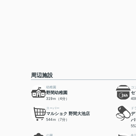
周辺施設
幼稚園
コ
野間幼稚園
セ
319ｍ（4分）
4
スーパー
ド
マルショク 野間大池店
デ
544ｍ（7分）
パ
5
公園
生