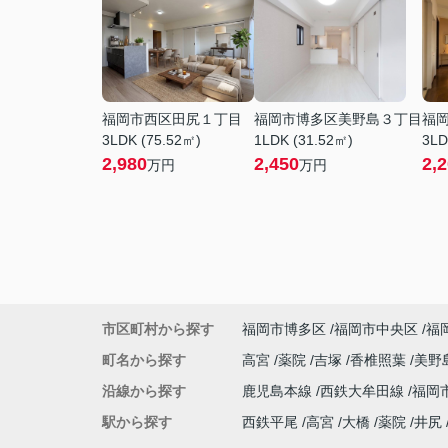
福岡市西区田尻１丁目
福岡市博多区美野島３丁目
福
3LDK (75.52㎡)
1LDK (31.52㎡)
3LD
2,980
2,450
2,
万円
万円
市区町村から探す
福岡市博多区
福岡市中央区
福
町名から探す
高宮
薬院
吉塚
香椎照葉
美野
沿線から探す
鹿児島本線
西鉄大牟田線
福岡
駅から探す
西鉄平尾
高宮
大橋
薬院
井尻