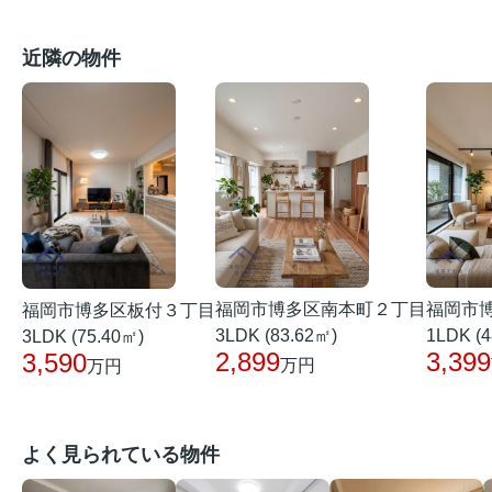
近隣の物件
福岡市博多区南本町２丁目
福岡市
福岡市博多区板付３丁目
3LDK (83.62㎡)
1LDK (4
3LDK (75.40㎡)
2,899
3,399
3,590
万円
万円
よく見られている物件