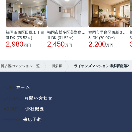
福岡市西区田尻１丁目
福岡市博多区美野島３丁目
福岡市早良区西新３丁目
3LDK (75.52㎡)
1LDK (31.52㎡)
3LDK (70.97㎡)
3
2,980
2,450
2,200
万円
万円
万円
市博多区のマンション一覧
博多駅
ライオンズマンション博多駅南第2
HOME
ホーム
CONTACT
お問い合わせ
ABOUT US
会社概要
RESERVE
来店予約