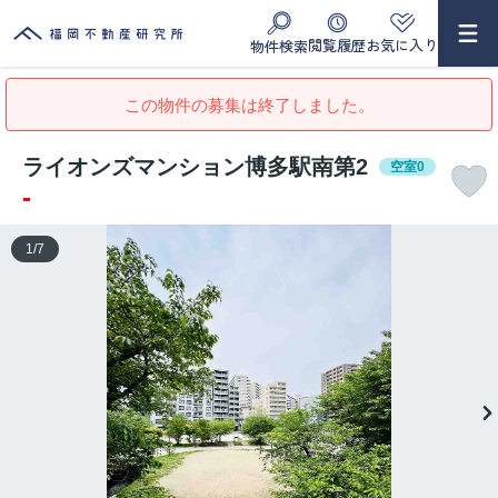
閲覧履歴
お気に入り
物件検索
この物件の募集は終了しました。
ライオンズマンション博多駅南第2
空室0
-
1
/
7