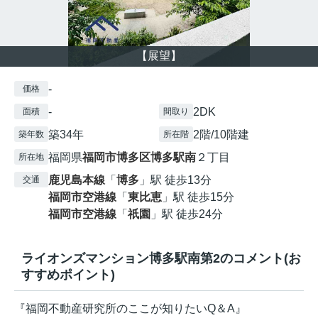
【展望】
-
価格
-
2DK
面積
間取り
築34年
2階/10階建
築年数
所在階
福岡県
福岡市博多区
博多駅南
２丁目
所在地
鹿児島本線
「
博多
」駅 徒歩13分
交通
福岡市空港線
「
東比恵
」駅 徒歩15分
福岡市空港線
「
祇園
」駅 徒歩24分
ライオンズマンション博多駅南第2のコメント(お
すすめポイント)
『福岡不動産研究所のここが知りたいQ＆A』