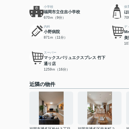
小学校
保
福岡市立住吉小学校
は
670ｍ（9分）
7
内科
デ
小野病院
M
871ｍ（11分）
美
1
スーパー
マックスバリュエクスプレス 竹下
通り店
1259ｍ（16分）
近隣の物件
福岡市博多区板付３丁目
福岡市博多区南本町２丁目