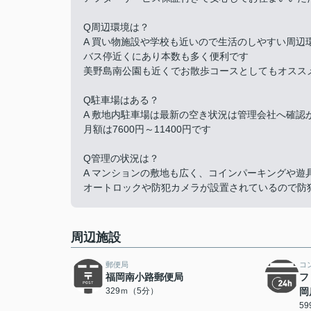
Q周辺環境は？
A 買い物施設や学校も近いので生活のしやすい周辺
バス停近くにあり本数も多く便利です
美野島南公園も近くでお散歩コースとしてもオスス
Q駐車場はある？
A 敷地内駐車場は最新の空き状況は管理会社へ確認
月額は7600円～11400円です
Q管理の状況は？
A マンションの敷地も広く、コインパーキングや遊
オートロックや防犯カメラが設置されているので防
周辺施設
郵便局
コ
福岡南小路郵便局
フ
329ｍ（5分）
岡
5