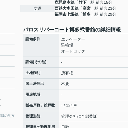
鹿児島本線
「
竹下
」駅 徒歩15分
西鉄大牟田線
「
高宮
」駅 徒歩23分
交通
福岡市七隈線
「
博多
」駅 徒歩29分
パロスリバーコート博多弐番館の詳細情報
設備条件
エレベーター
駐輪場
オートロック
設備(その他)
-
土地権利
所有権
国土法届出
不要
用途地域
-
分
分
販売戸数 / 総戸数
- / 134戸
情報の見方
管理形態
管理会社に全部委託
管理員の勤務形態
日勤