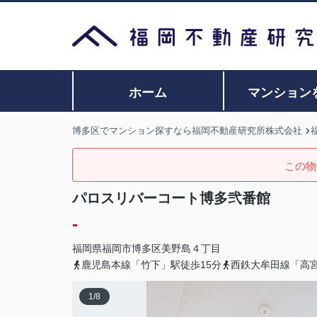
ホーム
マンション
博多区でマンション探すなら福岡不動産研究所株式会社
この物
パロスリバーコート博多弐番館
-
福岡県
福岡市博多区
美野島
４丁目
鹿児島本線「竹下」駅徒歩15分
西鉄大牟田線「高宮
1
/
8