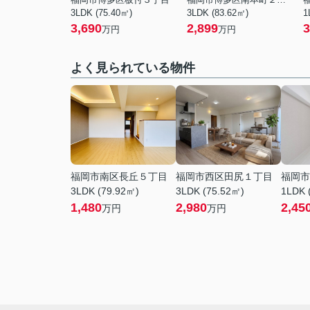
3LDK (75.40㎡)
3LDK (83.62㎡)
1
3,690
2,899
3
万円
万円
よく見られている物件
福岡市南区長丘５丁目
福岡市西区田尻１丁目
福岡市
3LDK (79.92㎡)
3LDK (75.52㎡)
1LDK 
1,480
2,980
2,45
万円
万円