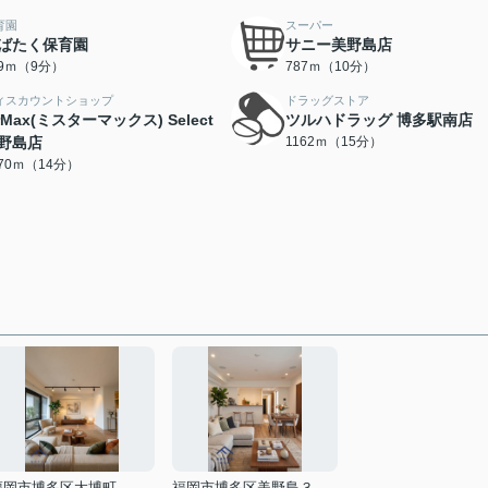
育園
スーパー
ばたく保育園
サニー美野島店
09ｍ（9分）
787ｍ（10分）
ィスカウントショップ
ドラッグストア
rMax(ミスターマックス) Select
ツルハドラッグ 博多駅南店
野島店
1162ｍ（15分）
070ｍ（14分）
福岡市博多区大博町
福岡市博多区美野島３丁目