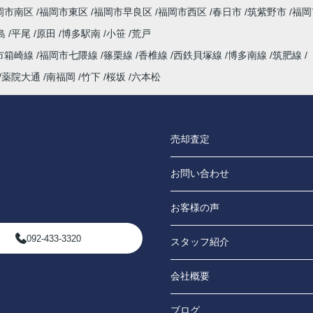
岡市南区
福岡市東区
福岡市早良区
福岡市西区
春日市
筑紫野市
福岡
島
平尾
原田
博多駅南
小笹
荒戸
市箱崎線
福岡市七隈線
篠栗線
香椎線
西鉄貝塚線
博多南線
筑肥線
薬院大通
南福岡
竹下
桜坂
六本松
売却査定
お問い合わせ
お客様の声
092-433-3320
スタッフ紹介
会社概要
ブログ