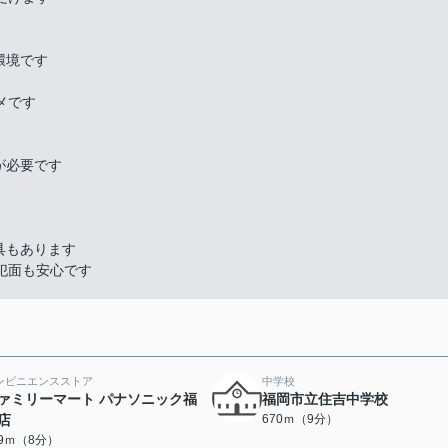
環境です
メです
が必要です
具もあります
犯面も安心です
ンビニエンスストア
中学校
ァミリーマート パナソニック福
福岡市立住吉中学校
店
670ｍ（9分）
99ｍ（8分）