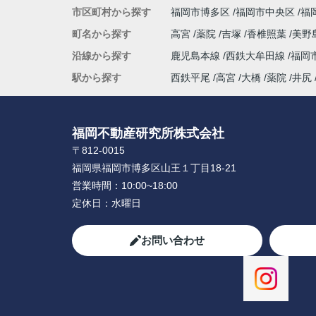
市区町村から探す
福岡市博多区
福岡市中央区
福
町名から探す
高宮
薬院
吉塚
香椎照葉
美野
沿線から探す
鹿児島本線
西鉄大牟田線
福岡
駅から探す
西鉄平尾
高宮
大橋
薬院
井尻
福岡不動産研究所株式会社
〒812-0015
福岡県福岡市博多区山王１丁目18-21
営業時間：
10:00~18:00
定休日：
水曜日
お問い合わせ