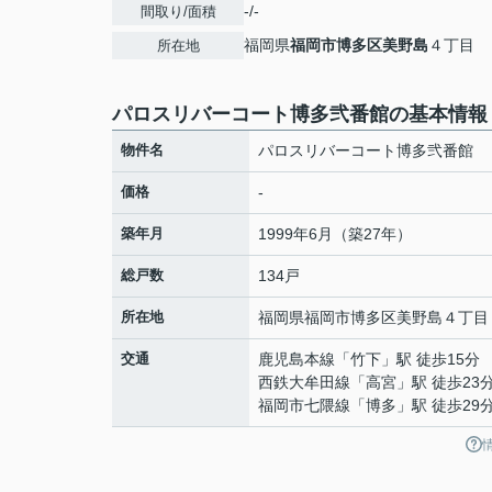
-/-
間取り/面積
福岡県
福岡市博多区
美野島
４丁目
所在地
パロスリバーコート博多弐番館の基本情報
物件名
パロスリバーコート博多弐番館
価格
-
築年月
1999年6月（築27年）
総戸数
134戸
所在地
福岡県
福岡市博多区
美野島
４丁目
交通
鹿児島本線
「
竹下
」駅 徒歩15分
西鉄大牟田線
「
高宮
」駅 徒歩23
福岡市七隈線
「
博多
」駅 徒歩29