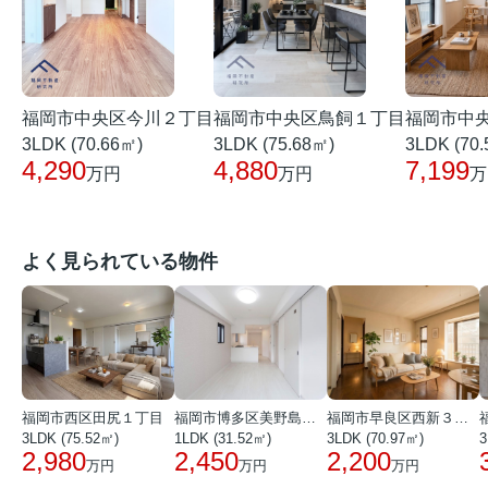
福岡市中央区今川２丁目
福岡市中
福岡市中央区鳥飼１丁目
3LDK (70.66㎡)
3LDK (70
3LDK (75.68㎡)
4,290
7,199
4,880
万円
万
万円
よく見られている物件
福岡市西区田尻１丁目
福岡市博多区美野島３丁目
福岡市早良区西新３丁目
3LDK (75.52㎡)
1LDK (31.52㎡)
3LDK (70.97㎡)
3
2,980
2,450
2,200
万円
万円
万円