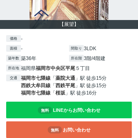
【展望】
-
価格
-
3LDK
面積
間取り
築36年
3階/4階建
築年数
所在階
福岡県
福岡市中央区
平尾
５丁目
所在地
福岡市七隈線
「
薬院大通
」駅 徒歩15分
交通
西鉄大牟田線
「
西鉄平尾
」駅 徒歩15分
福岡市七隈線
「
桜坂
」駅 徒歩16分
LINEからお問い合わせ
無料
お問い合わせ
無料