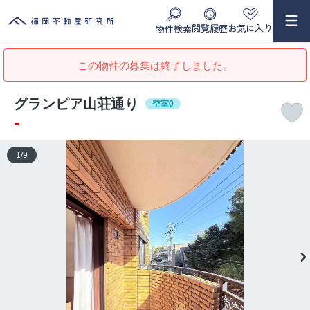
閲覧履歴
お気に入り
物件検索
この物件の募集は終了しました。
グランピア山荘通り
空室0
-
1
/
9