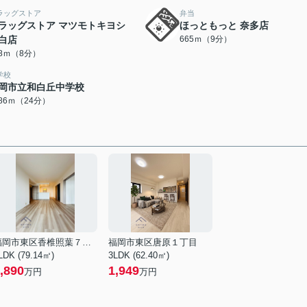
ラッグストア
弁当
ラッグストア マツモトキヨシ
ほっともっと 奈多店
白店
665ｍ（9分）
88ｍ（8分）
学校
岡市立和白丘中学校
886ｍ（24分）
福岡市東区香椎照葉７丁目
福岡市東区唐原１丁目
LDK (79.14㎡)
3LDK (62.40㎡)
,890
1,949
万円
万円