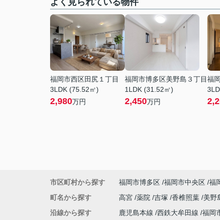
よく見られている物件
福岡市西区田尻１丁目
福岡市博多区美野島３丁目
福
3LDK (75.52㎡)
1LDK (31.52㎡)
3LD
2,980
2,450
2,
万円
万円
市区町村から探す
福岡市博多区
福岡市中央区
福
町名から探す
高宮
薬院
吉塚
香椎照葉
美野
沿線から探す
鹿児島本線
西鉄大牟田線
福岡