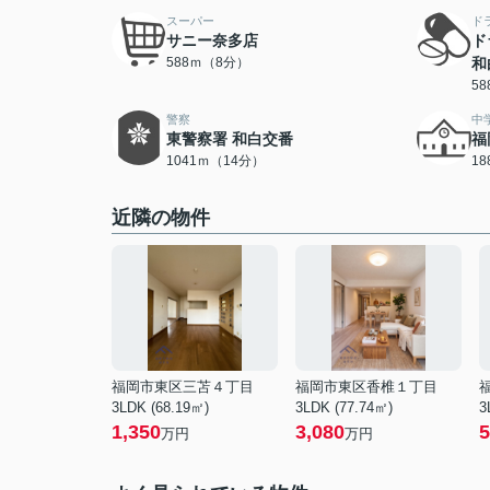
スーパー
ド
サニー奈多店
ド
588ｍ（8分）
和
5
警察
中
東警察署 和白交番
福
1041ｍ（14分）
1
近隣の物件
福岡市東区三苫４丁目
福岡市東区香椎１丁目
3LDK (68.19㎡)
3LDK (77.74㎡)
3
1,350
3,080
5
万円
万円