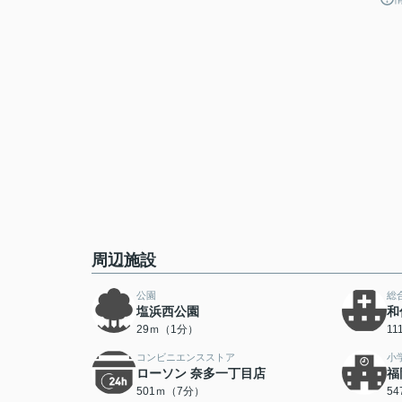
周辺施設
公園
総
塩浜西公園
和
29ｍ（1分）
1
コンビニエンスストア
小
ローソン 奈多一丁目店
福
501ｍ（7分）
5