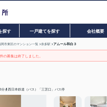
を探す
一戸建てを探す
会社概要
アムール和白３
福岡市東区のマンション一覧
奈多駅
件の募集は終了しました。
8分
西日本鉄道（バス）「三苫口」バス停