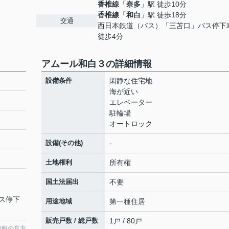
香椎線
「
奈多
」駅 徒歩10分
香椎線
「
和白
」駅 徒歩18分
交通
西日本鉄道（バス）「三苫口」バス停
徒歩4分
アムール和白３の詳細情報
設備条件
閑静な住宅地
海が近い
エレベーター
駐輪場
オートロック
設備(その他)
-
土地権利
所有権
国土法届出
不要
ス停下
用途地域
第一種住居
販売戸数 / 総戸数
1戸 / 80戸
情報の見方