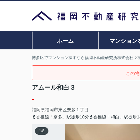
ホーム
マンション
博多区でマンション探すなら福岡不動産研究所株式会社
この物
アムール和白３
-
福岡県
福岡市東区
奈多
１丁目
香椎線「奈多」駅徒歩10分
香椎線「和白」駅徒歩1
1
/
8