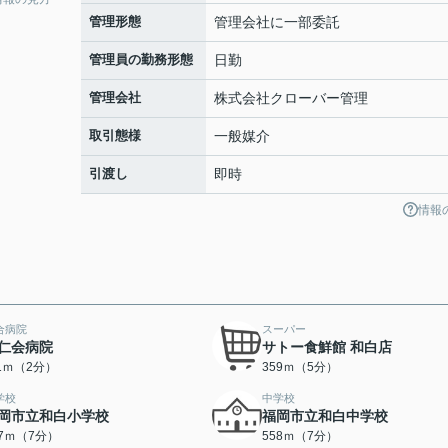
管理形態
管理会社に一部委託
管理員の勤務形態
日勤
管理会社
株式会社クローバー管理
取引態様
一般媒介
引渡し
即時
情報
合病院
スーパー
仁会病院
サトー食鮮館 和白店
11ｍ（2分）
359ｍ（5分）
学校
中学校
岡市立和白小学校
福岡市立和白中学校
47ｍ（7分）
558ｍ（7分）