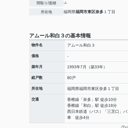
-/-
間取り/面積
福岡県
福岡市東区
奈多
１丁目
所在地
アムール和白３の基本情報
物件名
アムール和白３
価格
-
築年月
1993年7月（築33年）
総戸数
80戸
所在地
福岡県
福岡市東区
奈多
１丁目
交通
香椎線
「
奈多
」駅 徒歩10分
香椎線
「
和白
」駅 徒歩18分
西日本鉄道（バス）「三苫口」バ
車 徒歩4分