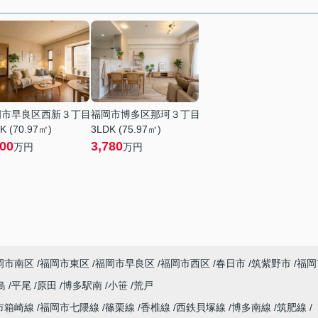
岡市早良区西新３丁目
福岡市博多区那珂３丁目
K (70.97㎡)
3LDK (75.97㎡)
200
3,780
万円
万円
岡市南区
福岡市東区
福岡市早良区
福岡市西区
春日市
筑紫野市
福岡
島
平尾
原田
博多駅南
小笹
荒戸
市箱崎線
福岡市七隈線
篠栗線
香椎線
西鉄貝塚線
博多南線
筑肥線