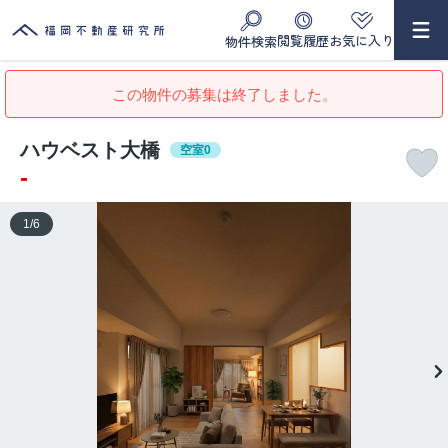
閲覧履歴
お気に入り
物件検索
この物件の募集は終了しました。
ハウベスト大橋
空室0
-
1
/
6