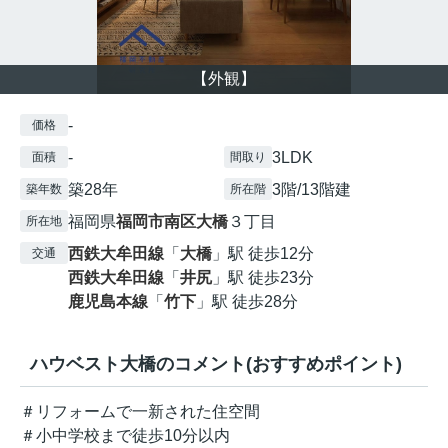
【外観】
-
価格
-
3LDK
面積
間取り
築28年
3階/13階建
築年数
所在階
福岡県
福岡市南区
大橋
３丁目
所在地
西鉄大牟田線
「
大橋
」駅 徒歩12分
交通
西鉄大牟田線
「
井尻
」駅 徒歩23分
鹿児島本線
「
竹下
」駅 徒歩28分
ハウベスト大橋のコメント(おすすめポイント)
＃リフォームで一新された住空間
＃小中学校まで徒歩10分以内