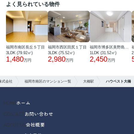
よく見られている物件
福岡市南区長丘５丁目
福岡市西区田尻１丁目
福岡市博多区美野島３丁目
3LDK (79.92㎡)
3LDK (75.52㎡)
1LDK (31.52㎡)
2
1,480
2,980
2,450
万円
万円
万円
株式会社
福岡市南区のマンション一覧
大橋駅
ハウベスト大橋
HOME
ホーム
CONTACT
お問い合わせ
ABOUT US
会社概要