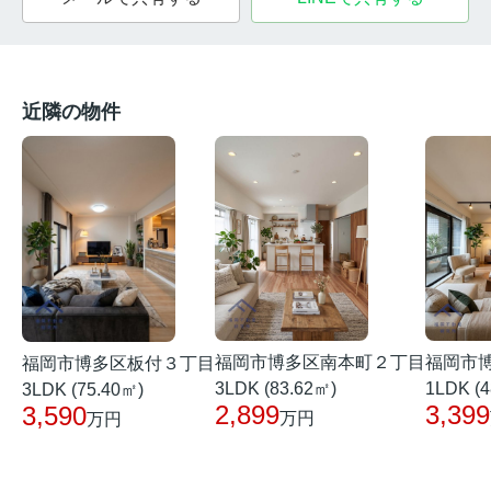
近隣の物件
福岡市博多区南本町２丁目
福岡市
福岡市博多区板付３丁目
3LDK (83.62㎡)
1LDK (4
3LDK (75.40㎡)
2,899
3,399
3,590
万円
万円