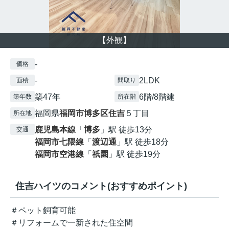
【外観】
-
価格
-
2LDK
面積
間取り
築47年
6階/8階建
築年数
所在階
福岡県
福岡市博多区
住吉
５丁目
所在地
鹿児島本線
「
博多
」駅 徒歩13分
交通
福岡市七隈線
「
渡辺通
」駅 徒歩18分
福岡市空港線
「
祇園
」駅 徒歩19分
住吉ハイツのコメント(おすすめポイント)
＃ペット飼育可能
＃リフォームで一新された住空間