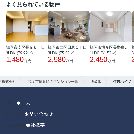
よく見られている物件
福岡市南区長丘５丁目
福岡市西区田尻１丁目
福岡市博多区美野島３丁目
3LDK (79.92㎡)
3LDK (75.52㎡)
1LDK (31.52㎡)
3
1,480
2,980
2,450
万円
万円
万円
所株式会社
福岡市博多区のマンション一覧
博多駅
住吉ハイツ
HOME
ホーム
CONTACT
お問い合わせ
ABOUT US
会社概要