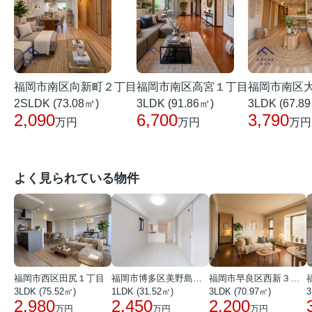
福岡市南区向新町２丁目
福岡市南区高宮１丁目
福岡市南区
2SLDK (73.08㎡)
3LDK (91.86㎡)
3LDK (67.8
2,090
6,700
3,790
万円
万円
万円
よく見られている物件
福岡市西区田尻１丁目
福岡市博多区美野島３丁目
福岡市早良区西新３丁目
3LDK (75.52㎡)
1LDK (31.52㎡)
3LDK (70.97㎡)
3
2,980
2,450
2,200
万円
万円
万円