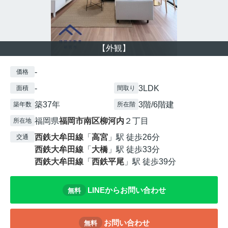
【外観】
-
価格
-
3LDK
面積
間取り
築37年
3階/6階建
築年数
所在階
福岡県
福岡市南区
柳河内
２丁目
所在地
西鉄大牟田線
「
高宮
」駅 徒歩26分
交通
西鉄大牟田線
「
大橋
」駅 徒歩33分
西鉄大牟田線
「
西鉄平尾
」駅 徒歩39分
LINEからお問い合わせ
無料
お問い合わせ
無料