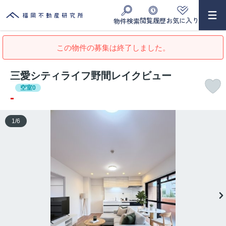
閲覧履歴
お気に入り
物件検索
この物件の募集は終了しました。
三愛シティライフ野間レイクビュー
空室0
-
1
/
6