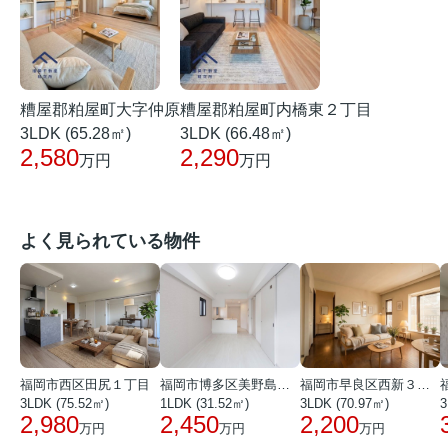
糟屋郡粕屋町大字仲原
糟屋郡粕屋町内橋東２丁目
3LDK (65.28㎡)
3LDK (66.48㎡)
2,580
2,290
万円
万円
よく見られている物件
福岡市西区田尻１丁目
福岡市博多区美野島３丁目
福岡市早良区西新３丁目
3LDK (75.52㎡)
1LDK (31.52㎡)
3LDK (70.97㎡)
3
2,980
2,450
2,200
万円
万円
万円