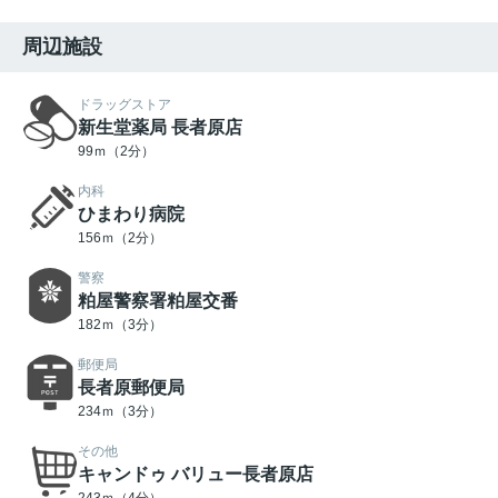
周辺施設
ドラッグストア
新生堂薬局 長者原店
99ｍ（2分）
内科
ひまわり病院
156ｍ（2分）
警察
粕屋警察署粕屋交番
182ｍ（3分）
郵便局
長者原郵便局
234ｍ（3分）
その他
キャンドゥ バリュー長者原店