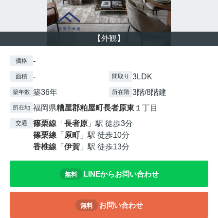
【外観】
-
価格
-
3LDK
面積
間取り
築36年
3階/8階建
築年数
所在階
福岡県
糟屋郡粕屋町
長者原東
１丁目
所在地
篠栗線
「
長者原
」駅 徒歩3分
交通
篠栗線
「
原町
」駅 徒歩10分
香椎線
「
伊賀
」駅 徒歩13分
LINEからお問い合わせ
無料
お問い合わせ
無料