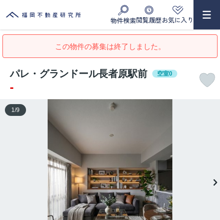
閲覧履歴
お気に入り
物件検索
この物件の募集は終了しました。
パレ・グランドール長者原駅前
空室0
-
1
/
9