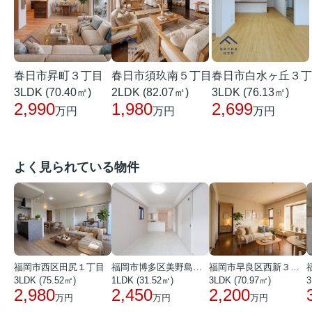
春日市昇町３丁目
春日市白水ヶ丘３丁
春日市須玖南５丁目
3LDK (70.40㎡)
3LDK (76.13㎡)
2LDK (82.07㎡)
2,990
2,699
1,980
万円
万円
万円
よく見られている物件
福岡市西区田尻１丁目
福岡市博多区美野島３丁目
福岡市早良区西新３丁目
3LDK (75.52㎡)
1LDK (31.52㎡)
3LDK (70.97㎡)
3
2,980
2,450
2,200
万円
万円
万円