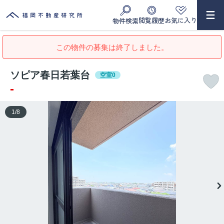
閲覧履歴
お気に入り
物件検索
この物件の募集は終了しました。
ソピア春日若葉台
空室0
-
1
/
8