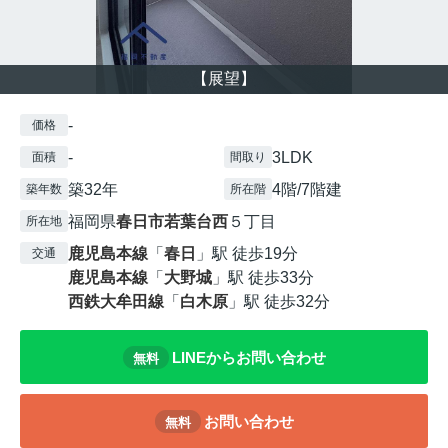
【展望】
-
価格
-
3LDK
面積
間取り
築32年
4階/7階建
築年数
所在階
福岡県
春日市
若葉台西
５丁目
所在地
鹿児島本線
「
春日
」駅 徒歩19分
交通
鹿児島本線
「
大野城
」駅 徒歩33分
西鉄大牟田線
「
白木原
」駅 徒歩32分
LINEからお問い合わせ
無料
お問い合わせ
無料