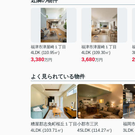
近隣の物件
福津市津屋崎１丁目
福津市津屋崎１丁目
4LDK (110.95㎡)
4LDK (109.30㎡)
3
3,380
3,680
2
万円
万円
よく見られている物件
糟屋郡志免町桜丘１丁目
小郡市三沢
福岡
4LDK (103.71㎡)
4SLDK (114.27㎡)
3LDK 