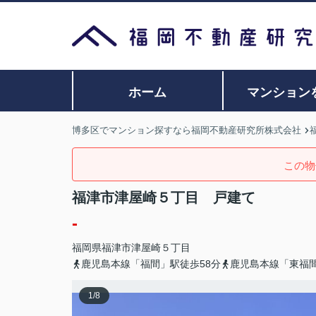
ホーム
マンション
博多区でマンション探すなら福岡不動産研究所株式会社
この物
福津市津屋崎５丁目 戸建て
-
福岡県
福津市
津屋崎
５丁目
鹿児島本線「福間」駅徒歩58分
鹿児島本線「東福間
1
/
8