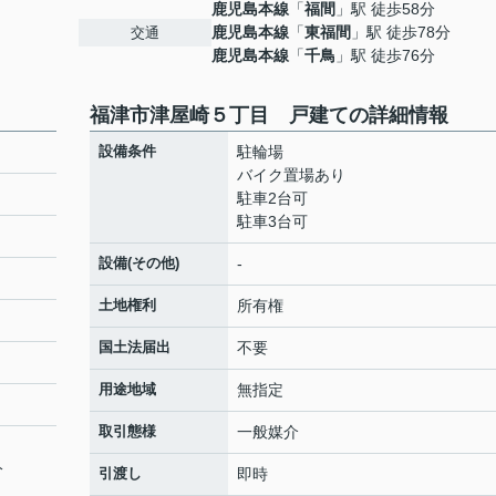
鹿児島本線
「
福間
」駅 徒歩58分
鹿児島本線
「
東福間
」駅 徒歩78分
交通
鹿児島本線
「
千鳥
」駅 徒歩76分
福津市津屋崎５丁目 戸建ての詳細情報
設備条件
駐輪場
バイク置場あり
駐車2台可
駐車3台可
設備(その他)
-
土地権利
所有権
国土法届出
不要
用途地域
無指定
取引態様
一般媒介
分
引渡し
即時