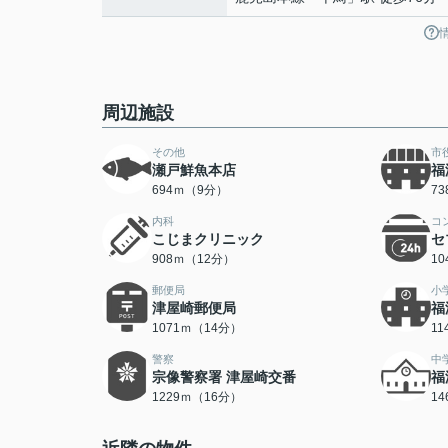
周辺施設
その他
市
瀬戸鮮魚本店
福
694ｍ（9分）
7
内科
コ
こじまクリニック
セ
908ｍ（12分）
1
郵便局
小
津屋崎郵便局
福
1071ｍ（14分）
1
警察
中
宗像警察署 津屋崎交番
福
1229ｍ（16分）
1