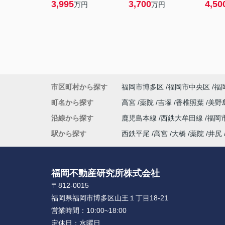
3,995
3,700
4,50
万円
万円
市区町村から探す
福岡市博多区
福岡市中央区
福
町名から探す
高宮
薬院
吉塚
香椎照葉
美野
沿線から探す
鹿児島本線
西鉄大牟田線
福岡
駅から探す
西鉄平尾
高宮
大橋
薬院
井尻
福岡不動産研究所株式会社
〒812-0015
福岡県福岡市博多区山王１丁目18-21
営業時間：
10:00~18:00
定休日：
水曜日