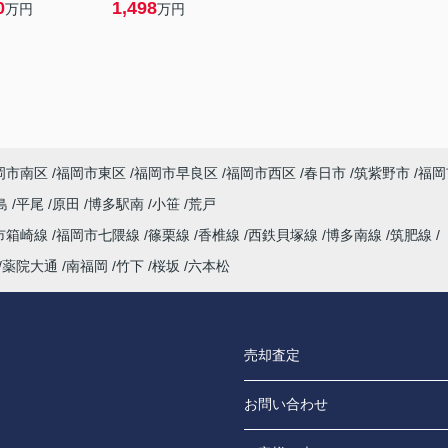
0
1,498
万円
万円
岡市南区
福岡市東区
福岡市早良区
福岡市西区
春日市
筑紫野市
福岡
島
平尾
原田
博多駅南
小笹
荒戸
市箱崎線
福岡市七隈線
篠栗線
香椎線
西鉄貝塚線
博多南線
筑肥線
薬院大通
南福岡
竹下
桜坂
六本松
売却査定
お問い合わせ