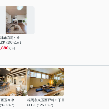
福津市宮司ヶ丘
LDK (108.51㎡)
,880
万円
市西区今津
福岡市東区西戸崎３丁目
(94.40㎡)
6LDK (126.18㎡)