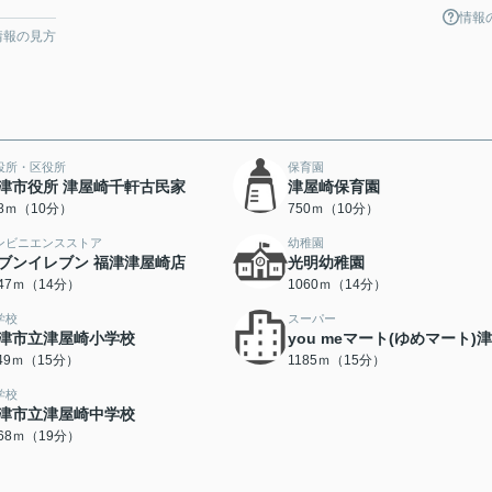
情報
情報の見方
役所・区役所
保育園
津市役所 津屋崎千軒古民家
津屋崎保育園
38ｍ（10分）
750ｍ（10分）
ンビニエンスストア
幼稚園
ブンイレブン 福津津屋崎店
光明幼稚園
047ｍ（14分）
1060ｍ（14分）
学校
スーパー
津市立津屋崎小学校
you meマート(ゆめマート)
149ｍ（15分）
1185ｍ（15分）
学校
津市立津屋崎中学校
468ｍ（19分）