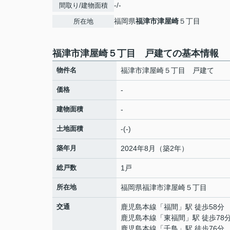
-/-
間取り/建物面積
福岡県
福津市
津屋崎
５丁目
所在地
福津市津屋崎５丁目 戸建ての基本情報
物件名
福津市津屋崎５丁目 戸建て
価格
-
建物面積
-
土地面積
-(-)
築年月
2024年8月（築2年）
総戸数
1戸
所在地
福岡県
福津市
津屋崎
５丁目
交通
鹿児島本線
「
福間
」駅 徒歩58分
鹿児島本線
「
東福間
」駅 徒歩78
鹿児島本線
「
千鳥
」駅 徒歩76分