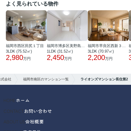
よく見られている物件
福岡市西区田尻１丁目
福岡市博多区美野島３丁目
福岡市早良区西新３丁目
3LDK (75.52㎡)
1LDK (31.52㎡)
3LDK (70.97㎡)
3
2,980
2,450
2,200
万円
万円
万円
株式会社
福岡市南区のマンション一覧
ライオンズマンション長住第2
HOME
ホーム
CONTACT
お問い合わせ
ABOUT US
会社概要