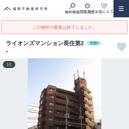
閲覧履歴
お気に入り
物件検索
この物件の募集は終了しました。
ライオンズマンション長住第2
空室0
-
1
/
1