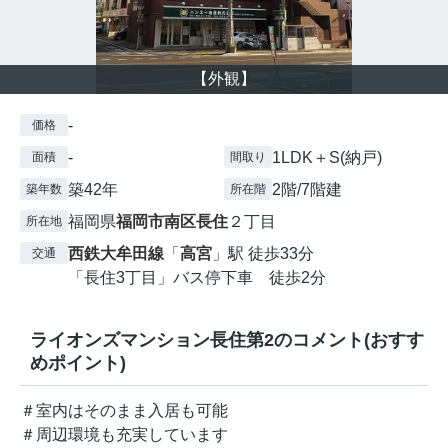
【外観】
-
価格
-
1LDK＋S(納戸)
面積
間取り
築42年
2階/7階建
築年数
所在階
福岡県
福岡市南区
長住
２丁目
所在地
西鉄大牟田線
「
高宮
」駅 徒歩33分
交通
「長住3丁目」バス停下車 徒歩2分
ライオンズマンション長住第2のコメント(おすす
めポイント)
＃室内はそのまま入居も可能
＃周辺環境も充実しています