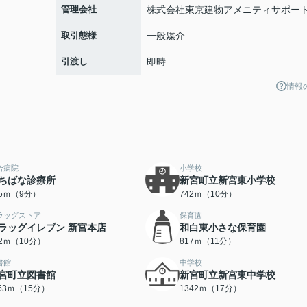
管理会社
株式会社東京建物アメニティサポー
取引態様
一般媒介
引渡し
即時
情報
合病院
小学校
ちばな診療所
新宮町立新宮東小学校
45ｍ（9分）
742ｍ（10分）
ラッグストア
保育園
ラッグイレブン 新宮本店
和白東小さな保育園
82ｍ（10分）
817ｍ（11分）
書館
中学校
宮町立図書館
新宮町立新宮東中学校
153ｍ（15分）
1342ｍ（17分）