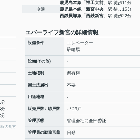
鹿児島本線
「
福工大前
」駅 徒歩11分
鹿児島本線
「
新宮中央
」駅 徒歩15分
交通
西鉄貝塚線
「
西鉄新宮
」駅 徒歩22分
エバーライフ新宮の詳細情報
設備条件
エレベーター
駐輪場
設備(その他)
-
土地権利
所有権
国土法届出
不要
用途地域
-
1分
5分
販売戸数 / 総戸数
- / 23戸
2分
管理形態
管理会社に全部委託
情報の見方
管理員の勤務形態
日勤