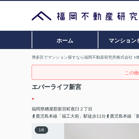
ホーム
マンション
博多区でマンション探すなら福岡不動産研究所株式会社
この物
エバーライフ新宮
-
福岡県
糟屋郡新宮町
夜臼
２丁目
鹿児島本線「福工大前」駅徒歩11分
鹿児島本線「新
1
/
8