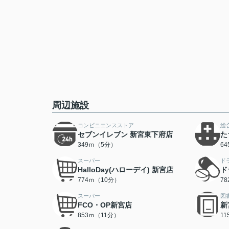
周辺施設
コンビニエンスストア
総
セブンイレブン 新宮東下府店
た
349ｍ（5分）
6
スーパー
ド
HalloDay(ハローデイ) 新宮店
ド
774ｍ（10分）
7
スーパー
図
FCO・OP新宮店
新
853ｍ（11分）
1