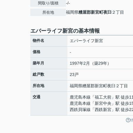
-/-
間取り/面積
福岡県
糟屋郡新宮町
夜臼
２丁目
所在地
エバーライフ新宮の基本情報
物件名
エバーライフ新宮
価格
-
築年月
1997年2月（築29年）
総戸数
23戸
所在地
福岡県
糟屋郡新宮町
夜臼
２丁目
交通
鹿児島本線
「
福工大前
」駅 徒歩1
鹿児島本線
「
新宮中央
」駅 徒歩1
西鉄貝塚線
「
西鉄新宮
」駅 徒歩2