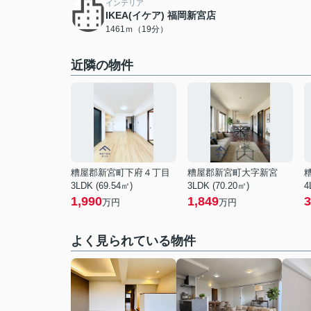
インテリア
IKEA(イケア) 福岡新宮店
1461ｍ（19分）
近隣の物件
糟屋郡新宮町下府４丁目
糟屋郡新宮町大字新宮
3LDK (69.54㎡)
3LDK (70.20㎡)
4
1,990
1,849
3
万円
万円
よく見られている物件