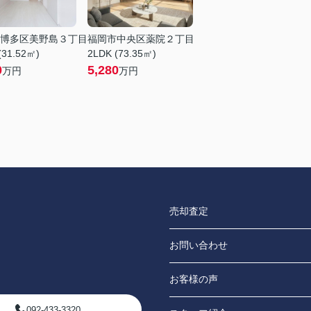
博多区美野島３丁目
福岡市中央区薬院２丁目
(31.52㎡)
2LDK (73.35㎡)
0
5,280
万円
万円
売却査定
お問い合わせ
お客様の声
092-433-3320