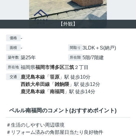
【外観】
-
価格
-
3LDK＋S(納戸)
面積
間取り
築25年
5階/7階建
築年数
所在階
福岡県
福岡市博多区
三筑
２丁目
所在地
鹿児島本線
「
笹原
」駅 徒歩10分
交通
西鉄大牟田線
「
雑餉隈
」駅 徒歩12分
鹿児島本線
「
南福岡
」駅 徒歩14分
ペルル南福岡のコメント(おすすめポイント)
＃生活のしやすい周辺環境
＃リフォーム済みの角部屋日当たり良好物件