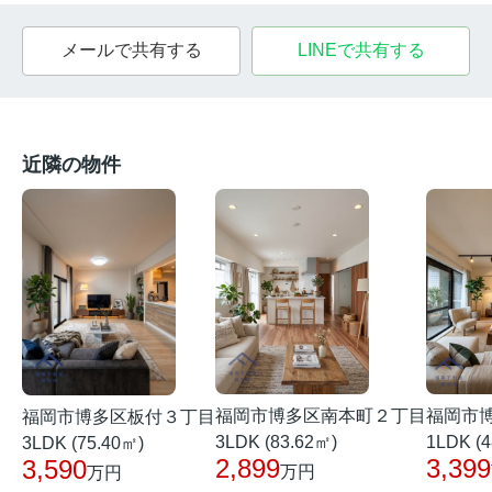
メールで共有する
LINEで共有する
近隣の物件
福岡市博多区南本町２丁目
福岡市
福岡市博多区板付３丁目
3LDK (83.62㎡)
1LDK (4
3LDK (75.40㎡)
2,899
3,399
3,590
万円
万円