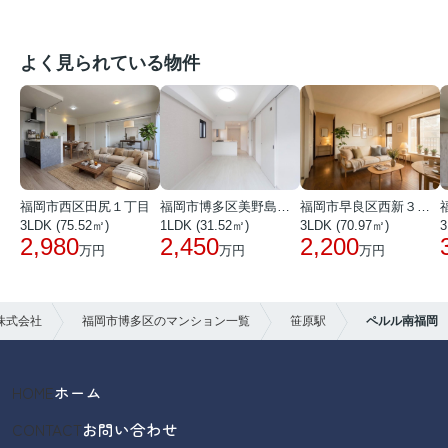
よく見られている物件
福岡市西区田尻１丁目
福岡市博多区美野島３丁目
福岡市早良区西新３丁目
3LDK (75.52㎡)
1LDK (31.52㎡)
3LDK (70.97㎡)
3
2,980
2,450
2,200
万円
万円
万円
株式会社
福岡市博多区のマンション一覧
笹原駅
ペルル南福岡
HOME
ホーム
CONTACT
お問い合わせ