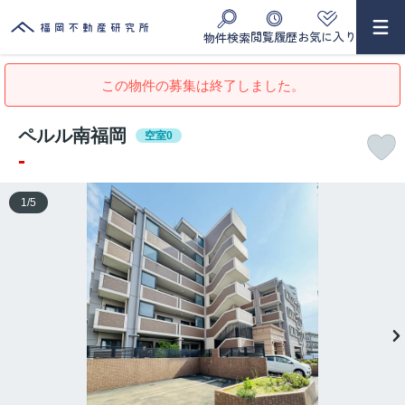
閲覧履歴
お気に入り
物件検索
この物件の募集は終了しました。
ペルル南福岡
空室0
-
1
/
5