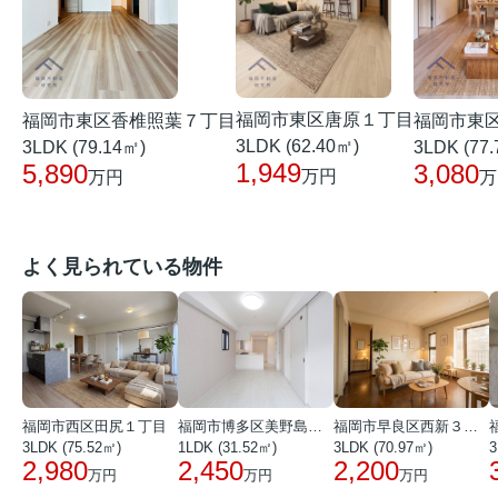
福岡市東区唐原１丁目
福岡市東区香椎照葉７丁目
福岡市東
3LDK (62.40㎡)
3LDK (79.14㎡)
3LDK (77
1,949
5,890
3,080
万円
万円
万
よく見られている物件
福岡市西区田尻１丁目
福岡市博多区美野島３丁目
福岡市早良区西新３丁目
3LDK (75.52㎡)
1LDK (31.52㎡)
3LDK (70.97㎡)
3
2,980
2,450
2,200
万円
万円
万円