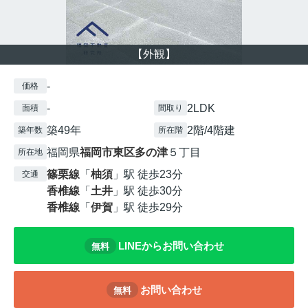
【外観】
-
価格
-
2LDK
面積
間取り
築49年
2階/4階建
築年数
所在階
福岡県
福岡市東区
多の津
５丁目
所在地
篠栗線
「
柚須
」駅 徒歩23分
交通
香椎線
「
土井
」駅 徒歩30分
香椎線
「
伊賀
」駅 徒歩29分
LINEからお問い合わせ
無料
お問い合わせ
無料