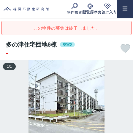
閲覧履歴
お気に入り
物件検索
この物件の募集は終了しました。
多の津住宅団地6棟
空室0
-
1
/
1