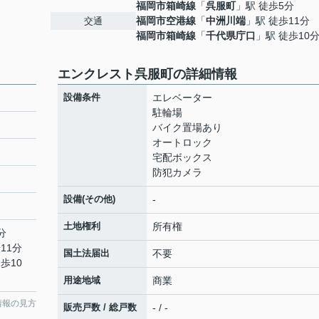
福岡市箱崎線
「
呉服町
」駅 徒歩5分
福岡市空港線
「
中洲川端
」駅 徒歩11分
交通
福岡市箱崎線
「
千代県庁口
」駅 徒歩10
エンクレスト呉服町の詳細情報
設備条件
エレベーター
駐輪場
バイク置場あり
オートロック
宅配ボックス
防犯カメラ
設備(その他)
-
土地権利
所有権
分
11分
国土法届出
不要
歩10
用途地域
商業
情報の見方
販売戸数 / 総戸数
- / -