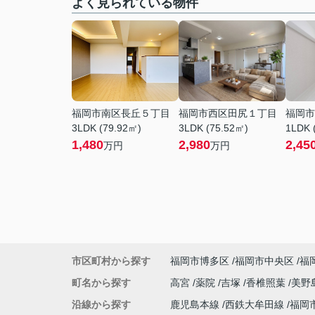
よく見られている物件
福岡市南区長丘５丁目
福岡市西区田尻１丁目
福岡市
3LDK (79.92㎡)
3LDK (75.52㎡)
1LDK 
1,480
2,980
2,45
万円
万円
市区町村から探す
福岡市博多区
福岡市中央区
福
町名から探す
高宮
薬院
吉塚
香椎照葉
美野
沿線から探す
鹿児島本線
西鉄大牟田線
福岡