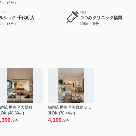
17ｍ（6分）
ーパー
内科
ルショク 千代町店
つつみクリニック福岡
81ｍ（8分）
668ｍ（9分）
福岡市博多区大博町
福岡市博多区美野島３丁目
LDK (48.39㎡)
3LDK (70.44㎡)
,399
4,199
万円
万円