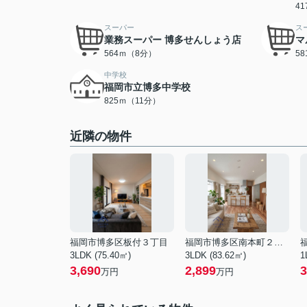
4
スーパー
ス
業務スーパー 博多せんしょう店
マ
564ｍ（8分）
5
中学校
福岡市立博多中学校
825ｍ（11分）
近隣の物件
福岡市博多区板付３丁目
福岡市博多区南本町２丁目
3LDK (75.40㎡)
3LDK (83.62㎡)
1
3,690
2,899
3
万円
万円