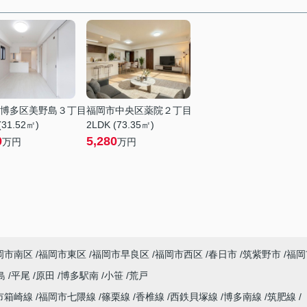
博多区美野島３丁目
福岡市中央区薬院２丁目
(31.52㎡)
2LDK (73.35㎡)
0
5,280
万円
万円
岡市南区
福岡市東区
福岡市早良区
福岡市西区
春日市
筑紫野市
福岡
島
平尾
原田
博多駅南
小笹
荒戸
市箱崎線
福岡市七隈線
篠栗線
香椎線
西鉄貝塚線
博多南線
筑肥線