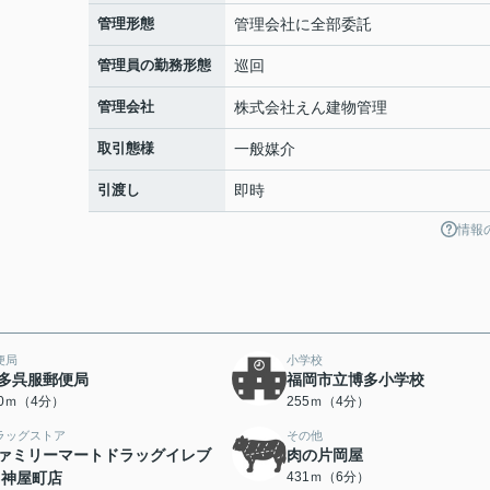
管理形態
管理会社に全部委託
管理員の勤務形態
巡回
管理会社
株式会社えん建物管理
取引態様
一般媒介
引渡し
即時
情報
便局
小学校
多呉服郵便局
福岡市立博多小学校
50ｍ（4分）
255ｍ（4分）
ラッグストア
その他
ァミリーマートドラッグイレブ
肉の片岡屋
 神屋町店
431ｍ（6分）