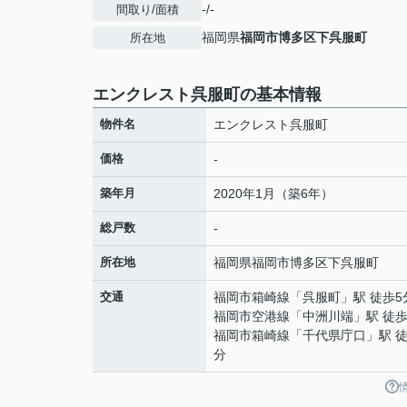
-/-
間取り/面積
福岡県
福岡市博多区
下呉服町
所在地
エンクレスト呉服町の基本情報
物件名
エンクレスト呉服町
価格
-
築年月
2020年1月（築6年）
総戸数
-
所在地
福岡県
福岡市博多区
下呉服町
交通
福岡市箱崎線
「
呉服町
」駅 徒歩5
福岡市空港線
「
中洲川端
」駅 徒歩
福岡市箱崎線
「
千代県庁口
」駅 徒
分