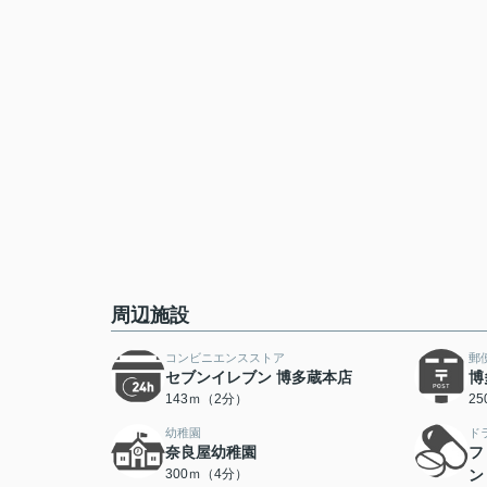
周辺施設
コンビニエンスストア
郵
セブンイレブン 博多蔵本店
博
143ｍ（2分）
2
幼稚園
ド
奈良屋幼稚園
フ
300ｍ（4分）
ン