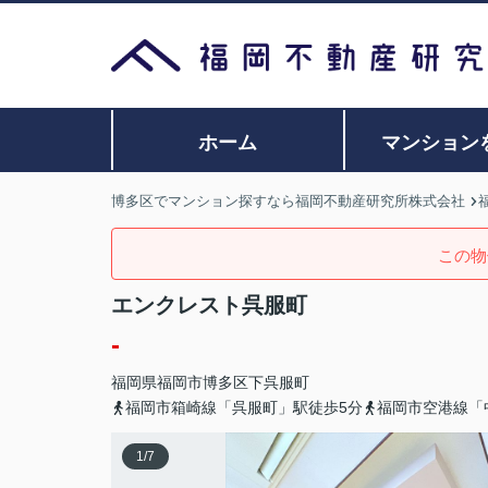
ホーム
マンション
博多区でマンション探すなら福岡不動産研究所株式会社
この物
エンクレスト呉服町
-
福岡県
福岡市博多区
下呉服町
福岡市箱崎線「呉服町」駅徒歩5分
福岡市空港線「
1
/
7