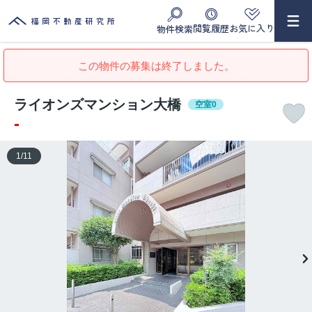
閲覧履歴
お気に入り
物件検索
この物件の募集は終了しました。
ライオンズマンション大橋
空室0
-
1
/
11