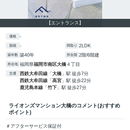
【エントランス】
-
価格
-
2LDK
面積
間取り
築40年
2階/6階建
築年数
所在階
福岡県
福岡市南区
大橋
４丁目
所在地
西鉄大牟田線
「
大橋
」駅 徒歩7分
交通
西鉄大牟田線
「
高宮
」駅 徒歩22分
鹿児島本線
「
竹下
」駅 徒歩27分
ライオンズマンション大橋のコメント(おすすめ
ポイント)
＃アフターサービス保証付