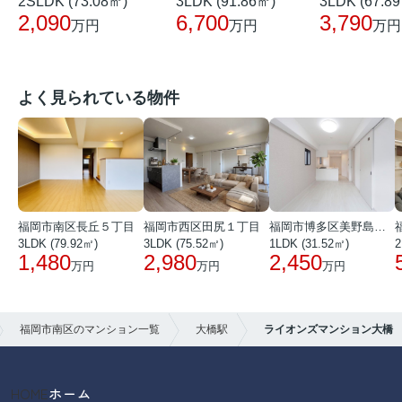
2SLDK (73.08㎡)
3LDK (91.86㎡)
3LDK (67.8
2,090
6,700
3,790
万円
万円
万円
よく見られている物件
福岡市南区長丘５丁目
福岡市西区田尻１丁目
福岡市博多区美野島３丁目
3LDK (79.92㎡)
3LDK (75.52㎡)
1LDK (31.52㎡)
2
1,480
2,980
2,450
万円
万円
万円
福岡市南区のマンション一覧
大橋駅
ライオンズマンション大橋
HOME
ホーム