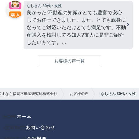
ろも説明して頂けました。接客が丁寧なのは
なしさん 30代・女性
もちろんですが、とても柔らかい印象で色々
良かった:不動産の知識がとても豊富で安心
な事を話しやすい方でした。やり取りもスム
してお任せできました。また、とても親身に
ーズで助かりました。
なってご対応いただけとても満足です。不動
気になった:とくになし
産購入を検討してる知人?友人に是非ご紹介
したい方です。
気になった:特にございません。
お客様の声一覧
探すなら福岡不動産研究所株式会社
お客様の声
なしさん 30代・女性
HOME
ホーム
CONTACT
お問い合わせ
ABOUT US
会社概要