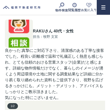
閲覧履歴
お気に入り
物件検索
RAKUさん 40代・女性
担当：牧野 文宣
良かった:真摯にご対応下さり、清潔感のある丁寧な接客
でした。程良い距離感で温和で礼儀正しく熱意も感じら
れ、とても信頼のおける営業スタッフ(企業)だと感じま
す。詳細な物件情報だけでなく、暮らしのイメージが湧
くよう周辺環境や土地に関する調査結果など詳細に分か
り易く取り纏められた資料もご提供下さり、視野を広げ
るきっかけにも。メリット・デメリット、アドバイスも
しっかりとご教示頂きました。
気になった:特にございません。
1
/
2