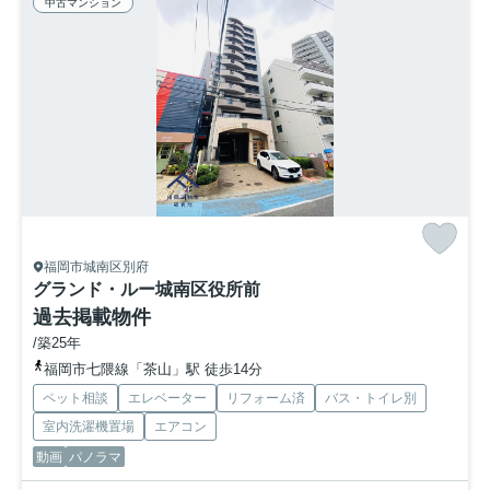
中古マンション
福岡市城南区別府
グランド・ルー城南区役所前
過去掲載物件
/築25年
福岡市七隈線「茶山」駅 徒歩14分
ペット相談
エレベーター
リフォーム済
バス・トイレ別
室内洗濯機置場
エアコン
動画
パノラマ