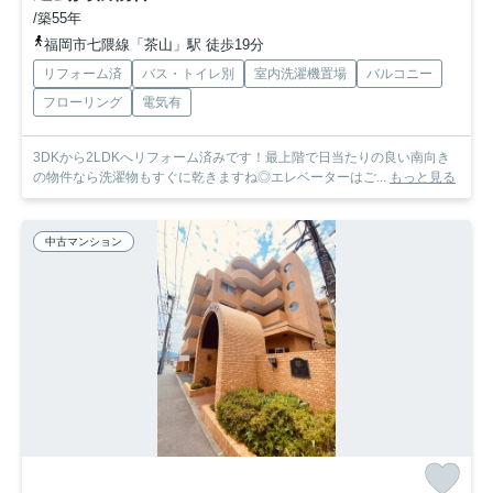
/築55年
福岡市七隈線「茶山」駅 徒歩19分
リフォーム済
バス・トイレ別
室内洗濯機置場
バルコニー
フローリング
電気有
3DKから2LDKへリフォーム済みです！最上階で日当たりの良い南向き
の物件なら洗濯物もすぐに乾きますね◎エレベーターはご...
もっと見る
中古マンション