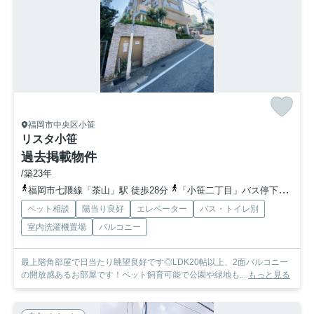
福岡市中央区小笹
リスタ小笹
過去掲載物件
/築23年
福岡市七隈線「茶山」駅 徒歩28分
「小笹二丁目」バス停下車 徒歩8分
ペット相談
陽当り良好
エレベーター
バス・トイレ別
室内洗濯機置場
バルコニー
最上階角部屋で日当たり眺望良好です◎LDK20帖以上、2面バルコニー
の開放感あるお部屋です！ペット飼育可能で公園や緑地も...
もっと見る