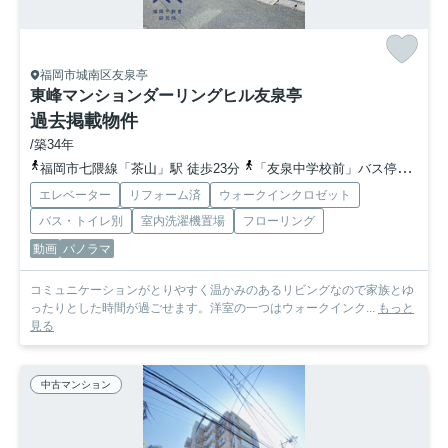
福岡市城南区友泉亭
東峰マンションダーリングヒル友泉亭
過去掲載物件
/築34年
福岡市七隈線「茶山」駅 徒歩23分
「友泉中学校前」バス停下車 徒歩4分
エレベーター
リフォーム済
ウォークインクロゼット
バス・トイレ別
室内洗濯機置場
フローリング
動画
パノラマ
コミュニケーションがとりやすく温かみのあるリビングなので家族とゆ
ったりとした時間が過ごせます。洋室の一つはウォークインク...
もっと
見る
中古マンション