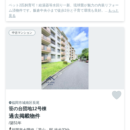
ペット2匹飼育可！給湯器等水回り一新、琉球畳が魅力の内装リフォー
ム済物件です。飯倉中央小まで徒歩2分と子育て環境も良好。...
もっと
見る
中古マンション
福岡市城南区長尾
笹の台団地12号棟
過去掲載物件
/築51年
福岡市七隈線「茶山」駅 徒歩32分