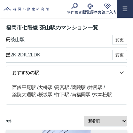
閲覧履歴
お気に入り
物件検索
福岡市七隈線 茶山駅のマンション一覧
茶山駅
変更
2K,2DK,2LDK
変更
おすすめの駅
西鉄平尾駅
/
大橋駅
/
高宮駅
/
薬院駅
/
井尻駅
/
薬院大通駅
/
桜坂駅
/
竹下駅
/
南福岡駅
/
六本松駅
9
件