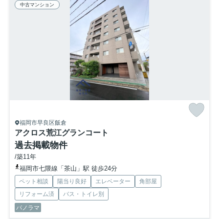
中古マンション
福岡市早良区飯倉
アクロス荒江グランコート
過去掲載物件
/築11年
福岡市七隈線「茶山」駅 徒歩24分
ペット相談
陽当り良好
エレベーター
角部屋
リフォーム済
バス・トイレ別
パノラマ