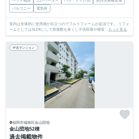
ペット相談
エレベーター
バス・トイレ別
室内洗濯機置場
バルコニー
電気有
室内は全体的に使用感が目立つのでフルリフォームが必須です。 リフォ
ームとしては3LDKにして部屋数を多くし子供部屋や寝室...
もっと見る
中古マンション
福岡市城南区金山団地
金山団地52棟
過去掲載物件