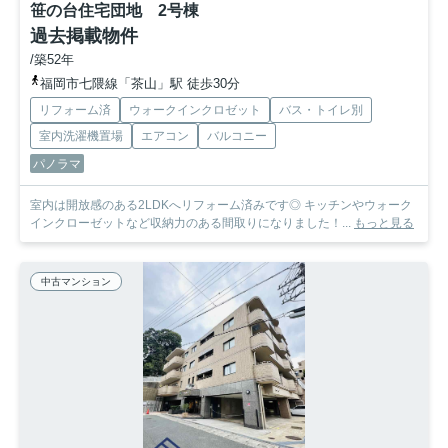
笹の台住宅団地 2号棟
過去掲載物件
/築52年
福岡市七隈線「茶山」駅 徒歩30分
リフォーム済
ウォークインクロゼット
バス・トイレ別
室内洗濯機置場
エアコン
バルコニー
パノラマ
室内は開放感のある2LDKへリフォーム済みです◎ キッチンやウォーク
インクローゼットなど収納力のある間取りになりました！...
もっと見る
中古マンション