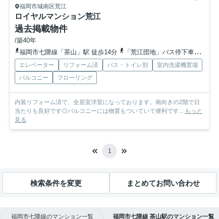
福岡市城南区荒江
ロイヤルマンション荒江
過去掲載物件
/築40年
福岡市七隈線「茶山」駅 徒歩14分
「荒江団地」バス停下車 徒歩3分
エレベーター
リフォーム済
バス・トイレ別
室内洗濯機置場
バルコニー
フローリング
内装リフォーム済で、全居室洋室になっております。南向きの2階で日
当たりも良好です◎バルコニーには物置もついていて便利です...
もっと
見る
1
検索条件を変更
まとめてお問い合わせ
福岡市七隈線のマンション一覧
福岡市七隈線 茶山駅のマンション一覧