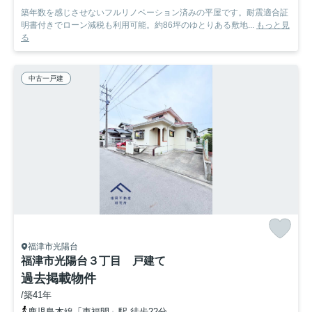
築年数を感じさせないフルリノベーション済みの平屋です。耐震適合証
明書付きでローン減税も利用可能。約86坪のゆとりある敷地...
もっと見
る
中古一戸建
福津市光陽台
福津市光陽台３丁目 戸建て
過去掲載物件
/築41年
鹿児島本線「東福間」駅 徒歩22分