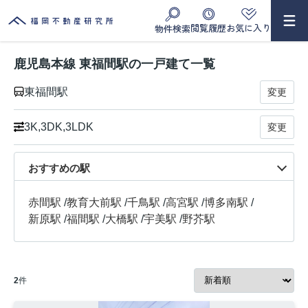
閲覧履歴
お気に入り
物件検索
鹿児島本線 東福間駅の一戸建て一覧
東福間駅
変更
3K,3DK,3LDK
変更
おすすめの駅
赤間駅
/
教育大前駅
/
千鳥駅
/
高宮駅
/
博多南駅
/
新原駅
/
福間駅
/
大橋駅
/
宇美駅
/
野芥駅
2
件