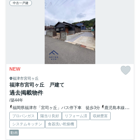
中古一戸建
NEW
福津市宮司ヶ丘
福津市宮司ヶ丘 戸建て
過去掲載物件
/築44年
福岡県福津市「宮司ヶ丘」バス停下車 徒歩3分
鹿児島本線「東福間」駅 徒歩52分
プロパンガス
陽当り良好
リフォーム済
収納豊富
システムキッチン
食器洗い乾燥機
動画