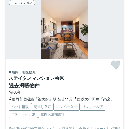
中古マンション
福岡市南区桧原
ステイタスマンション桧原
過去掲載物件
/築36年
福岡市七隈線「福大前」駅 徒歩55分
西鉄大牟田線「高宮」駅 徒歩54分
ペット相談
陽当り良好
エレベーター
リフォーム済
バス・トイレ別
室内洗濯機置場
物件価格が1300万円台のため、水回り等をご自身でリフォームして理想