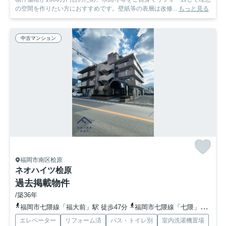
の空間を作りたい方におすすめです。壁紙等の表層は改修...
もっと見る
中古マンション
福岡市南区桧原
ネオハイツ桧原
過去掲載物件
/築36年
福岡市七隈線「福大前」駅 徒歩47分
福岡市七隈線「七隈」駅 徒歩56分
エレベーター
リフォーム済
バス・トイレ別
室内洗濯機置場