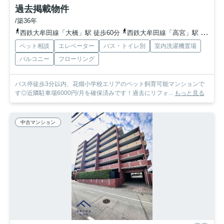
過去掲載物件
/築36年
西鉄大牟田線「大橋」駅 徒歩60分
西鉄大牟田線「高宮」駅 徒歩54分
ペット相談
エレベーター
バス・トイレ別
室内洗濯機置場
バルコニー
フローリング
バス停徒歩3分以内、花畑小学校エリアのペット飼育可能マンションで
す◎近隣駐車場6000円/月を確保済みです！過去にリフォ...
もっと見る
中古マンション