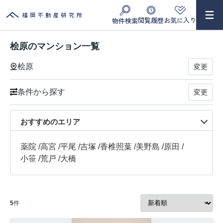
閲覧履歴
お気に入り
物件検索
桧原のマンション一覧
桧原
変更
条件から探す
変更
おすすめのエリア
薬院
/
高宮
/
平尾
/
吉塚
/
香椎照葉
/
美野島
/
原田
/
小笹
/
荒戸
/
大橋
5
件