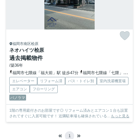
福岡市南区桧原
ネオハイツ桧原
過去掲載物件
/築36年
福岡市七隈線「福大前」駅 徒歩47分
福岡市七隈線「七隈」駅 徒歩56分
エレベーター
リフォーム済
バス・トイレ別
室内洗濯機置場
エアコン
フローリング
パノラマ
1階の専用庭付きのお部屋です◎ リフォーム済みとエアコン１台も設置
されてすぐに入居可能です！ 近隣駐車場も確保されている...
もっと見る
1