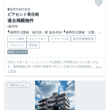
福岡市南区桧原
ピアセント長住南
過去掲載物件
/築25年
福岡市七隈線「福大前」駅 徒歩43分
福岡市七隈線「七隈」駅 徒歩52分
ペット相談
エレベーター
リフォーム済
室内洗濯機置場
バルコニー
電気有
動画
パノラマ
日当たり良く広々としたリビングは家族との時間をゆったり過ごせま
す。家事動線が良く料理や洗濯等で忙しい主婦の方も時間短縮に...
もっ
と見る
中古マンション