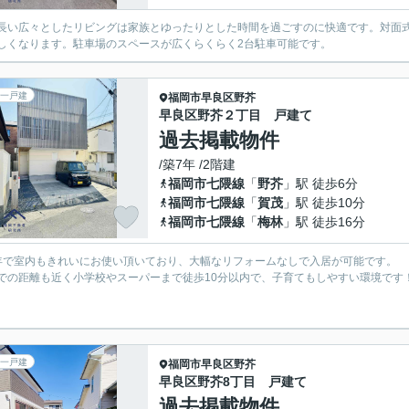
長い広々としたリビングは家族とゆったりとした時間を過ごすのに快適です。対面
しくなります。駐車場のスペースが広くらくらく2台駐車可能です。
一戸建
福岡市早良区
野芥
早良区野芥２丁目 戸建て
過去掲載物件
/築7年 /2階建
福岡市七隈線
「
野芥
」駅 徒歩6分
福岡市七隈線
「
賀茂
」駅 徒歩10分
福岡市七隈線
「
梅林
」駅 徒歩16分
年で室内もきれいにお使い頂いており、大幅なリフォームなしで入居が可能です。
での距離も近く小学校やスーパーまで徒歩10分以内で、子育てもしやすい環境です
一戸建
福岡市早良区
野芥
早良区野芥8丁目 戸建て
過去掲載物件