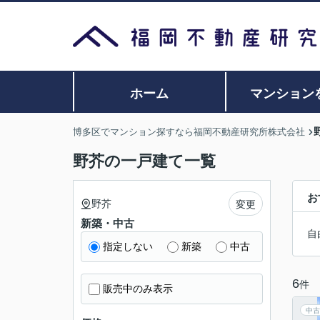
ホーム
マンション
博多区でマンション探すなら福岡不動産研究所株式会社
野芥の一戸建て一覧
お
野芥
変更
新築・中古
自
指定しない
新築
中古
6
件
販売中のみ表示
中古