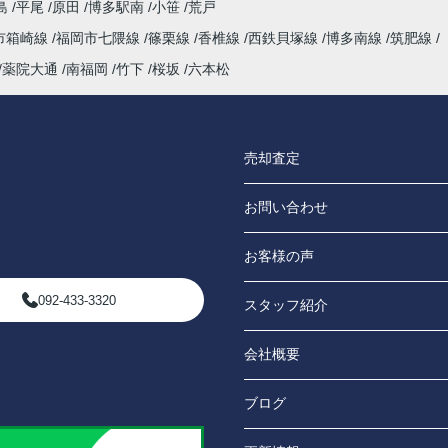
島
平尾
原田
博多駅南
小笹
荒戸
市箱崎線
福岡市七隈線
篠栗線
香椎線
西鉄貝塚線
博多南線
筑肥線
薬院大通
南福岡
竹下
桜坂
六本松
売却査定
お問い合わせ
お客様の声
092-433-3320
スタッフ紹介
会社概要
ブログ