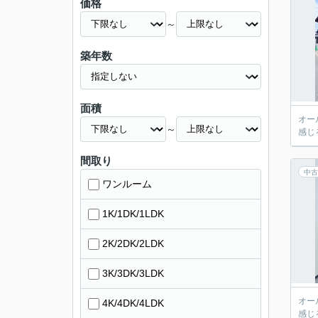
価格
～
築年数
面積
オー
～
感じ
間取り
中古
ワンルーム
1K/1DK/1LDK
2K/2DK/2LDK
3K/3DK/3LDK
オー
4K/4DK/4LDK
感じ