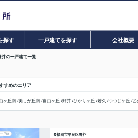
を探す
一戸建てを探す
会社概要
野芥の一戸建て一覧
すすめのエリア
由ヶ丘南
/
美しが丘南
/
自由ヶ丘
/
野芥
/
ひかりヶ丘
/
若久
/
つつじケ丘
/
乙
一戸建
福岡市早良区
野芥