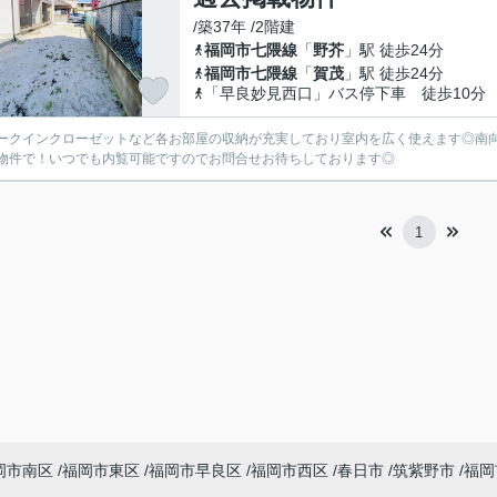
/築37年 /2階建
福岡市七隈線
「
野芥
」駅 徒歩24分
福岡市七隈線
「
賀茂
」駅 徒歩24分
「早良妙見西口」バス停下車 徒歩10分
ークインクローゼットなど各お部屋の収納が充実しており室内を広く使えます◎南
物件で！いつでも内覧可能ですのでお問合せお待ちしております◎
1
岡市南区
福岡市東区
福岡市早良区
福岡市西区
春日市
筑紫野市
福岡