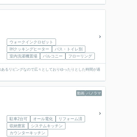
ウォークインクロゼット
IHクッキングヒーター
バス・トイレ別
室内洗濯機置場
バルコニー
フローリング
のあるリビングなので広々としておりゆったりとした時間が過
動画
パノラマ
駐車2台可
オール電化
リフォーム済
収納豊富
システムキッチン
カウンターキッチン