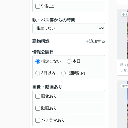
5K以上
中古
駅・バス停からの時間
建物構造
追加する
情報公開日
指定しない
本日
所々
ごせ
3日以内
1週間以内
画像・動画あり
中古
画像あり
動画あり
パノラマあり