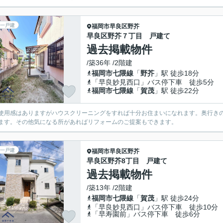
一戸建
福岡市早良区
野芥
早良区野芥７丁目 戸建て
過去掲載物件
/築36年 /2階建
福岡市七隈線
「
野芥
」駅 徒歩18分
「早良妙見西口」バス停下車 徒歩5分
福岡市七隈線
「
賀茂
」駅 徒歩22分
使用感はありますがハウスクリーニングをすれば十分お住まいになれます。奥行き
ます。その他気になる所があればリフォームのご提案もできます。
一戸建
福岡市早良区
野芥
早良区野芥8丁目 戸建て
過去掲載物件
/築13年 /2階建
福岡市七隈線
「
賀茂
」駅 徒歩24分
「早良妙見西口」バス停下車 徒歩10分
「早寿園前」バス停下車 徒歩6分