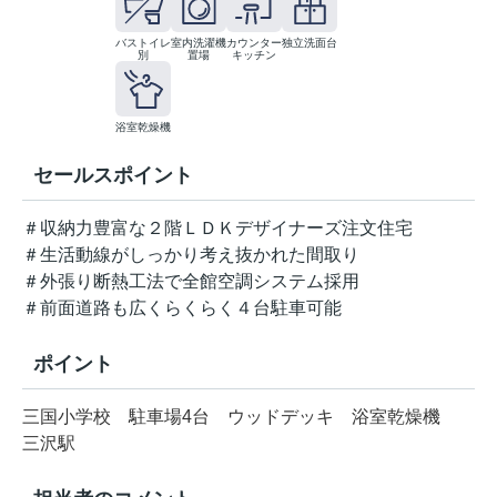
バストイレ
室内洗濯機
カウンター
独立洗面台
別
置場
キッチン
浴室乾燥機
セールスポイント
＃収納力豊富な２階ＬＤＫデザイナーズ注文住宅
＃生活動線がしっかり考え抜かれた間取り
＃外張り断熱工法で全館空調システム採用
＃前面道路も広くらくらく４台駐車可能
ポイント
三国小学校
駐車場4台
ウッドデッキ
浴室乾燥機
三沢駅