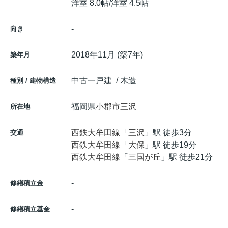
洋室 8.0帖
/
洋室 4.5帖
-
向き
2018年11月 (築7年)
築年月
中古一戸建 / 木造
種別 / 建物構造
福岡県
小郡市
三沢
所在地
西鉄大牟田線
「
三沢
」駅 徒歩3分
交通
西鉄大牟田線
「
大保
」駅 徒歩19分
西鉄大牟田線
「
三国が丘
」駅 徒歩21分
-
修繕積立金
-
修繕積立基金