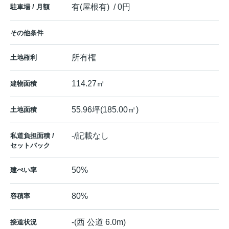
有(屋根有) / 0円
駐車場 / 月額
その他条件
所有権
土地権利
114.27㎡
建物面積
55.96坪(185.00㎡)
土地面積
-/記載なし
私道負担面積 /
セットバック
50%
建ぺい率
80%
容積率
-(西 公道 6.0m)
接道状況