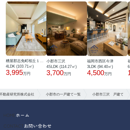
糟屋郡志免町桜丘１丁目
小郡市三沢
福岡市西区今津
4LDK (103.71㎡)
4SLDK (114.27㎡)
3LDK (94.40㎡)
6
3,995
3,700
4,500
万円
万円
万円
不動産研究所株式会社
小郡市の一戸建て一覧
小郡市三沢 戸建て
HOME
ホーム
CONTACT
お問い合わせ