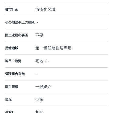
市街化区域
都市計画
-
その他法令上の制限
不要
国土法届出要否
第一種低層住居専用
用途地域
宅地 / -
地目 / 地勢
-
管理組合有無
一般媒介
取引態様
空家
現況
相談
引渡し