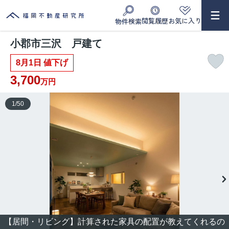
閲覧履歴
お気に入り
物件検索
小郡市三沢 戸建て
8月1日 値下げ
3,700
万円
1
/
50
【居間・リビング】計算された家具の配置が教えてくれるの