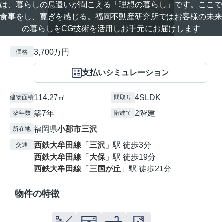
は、暮らしの息遣いが聞こえる「理想の暮らし」です。ここで
食事をし、寛ぎを感じる。福岡不動産研究所ではお客様の未来
の暮らしをCG技術を活用しお手元にお届けします
3,700万円
価格
支払いシミュレーション
114.27㎡
4SLDK
建物面積
間取り
築7年
2階建
築年数
階建て
福岡県
小郡市
三沢
所在地
西鉄大牟田線
「
三沢
」駅 徒歩3分
交通
西鉄大牟田線
「
大保
」駅 徒歩19分
西鉄大牟田線
「
三国が丘
」駅 徒歩21分
物件の特徴