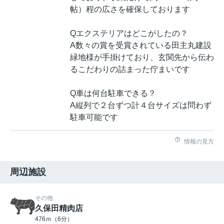
帖）程の広さを確保しております
Qエクステリアはどこがしたの？
A数々の賞を受賞されている田主丸建設
緑地様が手掛けており、玄関先から伝わ
るこだわりの詰まった佇まいです
Q車は何台駐車できる？
A縦列で２台ずつ計４台サイズは問わず
駐車可能です
情報の見方
周辺施設
その他
久保田精肉店
476ｍ（6分）