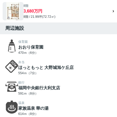
8階
3,680万円
8階 / 21.99坪(72.72㎡)
周辺施設
保育園
おおり保育園
470ｍ（6分）
弁当
ほっともっと 大野城旭ケ丘店
554ｍ（7分）
銀行
福岡中央銀行大利支店
591ｍ（8分）
温泉
家族温泉 華の湯
614ｍ（8分）