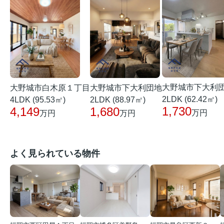
大野城市下大利
大野城市白木原１丁目
大野城市下大利団地
2LDK (62.42㎡)
4LDK (95.53㎡)
2LDK (88.97㎡)
1,730
4,149
1,680
万円
万円
万円
よく見られている物件