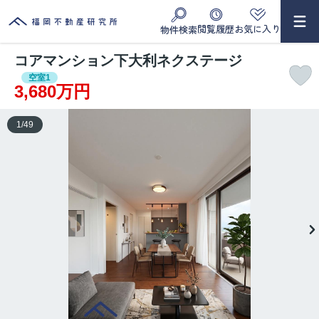
閲覧履歴
お気に入り
物件検索
コアマンション下大利ネクステージ
空室1
3,680万円
1
/
49