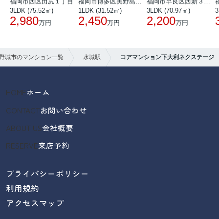
福岡市西区田尻１丁目
福岡市博多区美野島３丁目
福岡市早良区西新３丁目
3LDK (75.52㎡)
1LDK (31.52㎡)
3LDK (70.97㎡)
3
2,980
2,450
2,200
万円
万円
万円
野城市のマンション一覧
水城駅
コアマンション下大利ネクステージ
HOME
ホーム
CONTACT
お問い合わせ
ABOUT US
会社概要
RESERVE
来店予約
プライバシーポリシー
利用規約
アクセスマップ