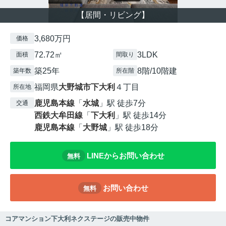
【居間・リビング】
3,680万円
価格
72.72㎡
3LDK
面積
間取り
築25年
8階/10階建
築年数
所在階
福岡県
大野城市
下大利
４丁目
所在地
鹿児島本線
「
水城
」駅 徒歩7分
交通
西鉄大牟田線
「
下大利
」駅 徒歩14分
鹿児島本線
「
大野城
」駅 徒歩18分
LINEからお問い合わせ
無料
お問い合わせ
無料
コアマンション下大利ネクステージの販売中物件