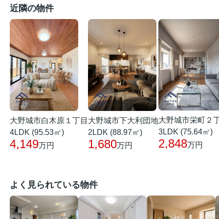
近隣の物件
大野城市栄町２
大野城市白木原１丁目
大野城市下大利団地
3LDK (75.64㎡)
4LDK (95.53㎡)
2LDK (88.97㎡)
2,848
4,149
1,680
万円
万円
万円
よく見られている物件