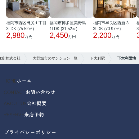
福岡市西区田尻１丁目
福岡市博多区美野島３丁目
福岡市早良区西新３丁目
3LDK (75.52㎡)
1LDK (31.52㎡)
3LDK (70.97㎡)
3
2,980
2,450
2,200
万円
万円
万円
究所株式会社
大野城市のマンション一覧
下大利駅
下大利団地
HOME
ホーム
CONTACT
お問い合わせ
ABOUT US
会社概要
RESERVE
来店予約
プライバシーポリシー