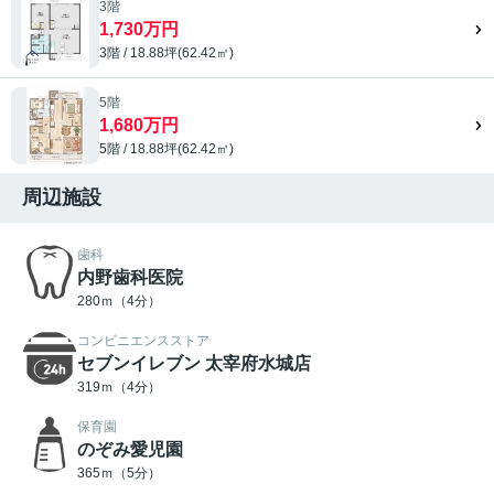
3階
1,730万円
3階 / 18.88坪(62.42㎡)
5階
1,680万円
5階 / 18.88坪(62.42㎡)
周辺施設
歯科
内野歯科医院
280ｍ（4分）
コンビニエンスストア
セブンイレブン 太宰府水城店
319ｍ（4分）
保育園
のぞみ愛児園
365ｍ（5分）