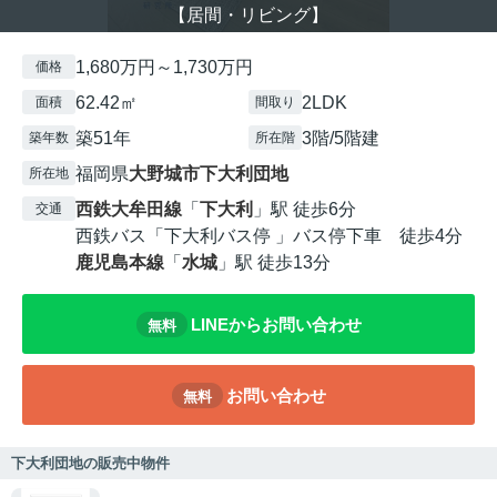
【居間・リビング】
1,680万円～1,730万円
価格
62.42㎡
2LDK
面積
間取り
築51年
3階/5階建
築年数
所在階
福岡県
大野城市
下大利団地
所在地
西鉄大牟田線
「
下大利
」駅 徒歩6分
交通
西鉄バス「下大利バス停 」バス停下車 徒歩4分
鹿児島本線
「
水城
」駅 徒歩13分
LINEからお問い合わせ
無料
お問い合わせ
無料
下大利団地の販売中物件