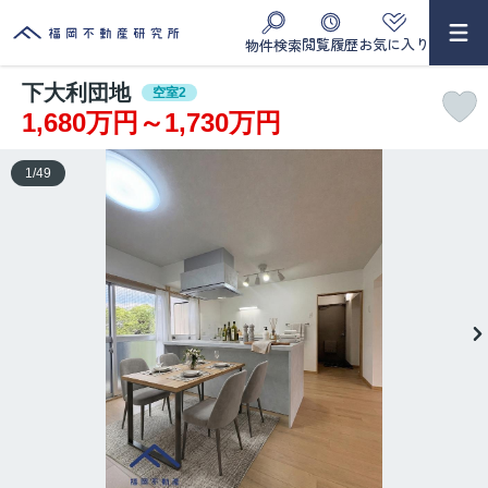
閲覧履歴
お気に入り
物件検索
下大利団地
空室2
1,680万円～1,730万円
1
/
49