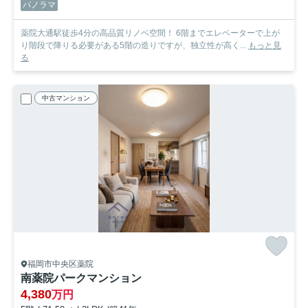
パノラマ
薬院大通駅徒歩4分の高品質リノベ空間！ 6階までエレベーターで上が
り階段で降りる必要がある5階の造りですが、独立性が高く...
もっと見
る
中古マンション
福岡市中央区薬院
南薬院パークマンション
4,380
万円