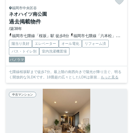
福岡市中央区谷
ネオハイツ南公園
過去掲載物件
/築38年
福岡市七隈線「桜坂」駅 徒歩8分
福岡市七隈線「六本松」駅 徒歩13分
陽当り良好
エレベーター
オール電化
リフォーム済
バス・トイレ別
室内洗濯機置場
パノラマ
七隈線桜坂駅まで徒歩7分。最上階の南西向きで陽光が降り注ぐ、明る
く開放的な3LDKです。18畳超の広々としたLDKは新規...
もっと見る
中古マンション