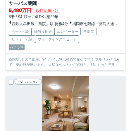
サーパス薬院
9,480
万円
8月7日 値下げ
5階 / 94.77㎡ / 4LDK /築22年
西鉄大牟田線「薬院」駅 徒歩4分
福岡市七隈線「薬院大通」駅 徒歩7分
ペット相談
陽当り良好
エレベーター
角部屋
リフォーム済
ウォークインクロゼット
パノラマ
薬院駅5分の角部屋、94㎡・4LDKは極めて希少です！ フルリノベ済み
で、安心感が違います。 大切なペットやご家族と、都...
もっと見る
中古マンション