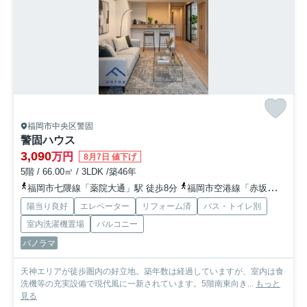
福岡市中央区警固
警固ハウス
3,090
万円
8月7日 値下げ
5階 / 66.00㎡ / 3LDK /築46年
福岡市七隈線「薬院大通」駅 徒歩8分
福岡市空港線「赤坂」駅 徒歩11分
陽当り良好
エレベーター
リフォーム済
バス・トイレ別
室内洗濯機置場
バルコニー
パノラマ
天神エリアが徒歩圏内の好立地。築年数は経過していますが、室内は食
洗機等の充実設備で現代風に一新されています。5階南東向き...
もっと
見る