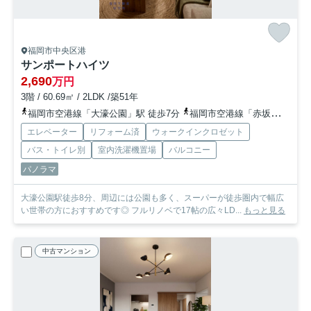
福岡市中央区港
サンポートハイツ
2,690
万円
3階 / 60.69㎡ / 2LDK /築51年
福岡市空港線「大濠公園」駅 徒歩7分
福岡市空港線「赤坂」駅 徒歩15分
エレベーター
リフォーム済
ウォークインクロゼット
バス・トイレ別
室内洗濯機置場
バルコニー
パノラマ
大濠公園駅徒歩8分、周辺には公園も多く、スーパーが徒歩圏内で幅広
い世帯の方におすすめです◎ フルリノベで17帖の広々LD...
もっと見る
中古マンション