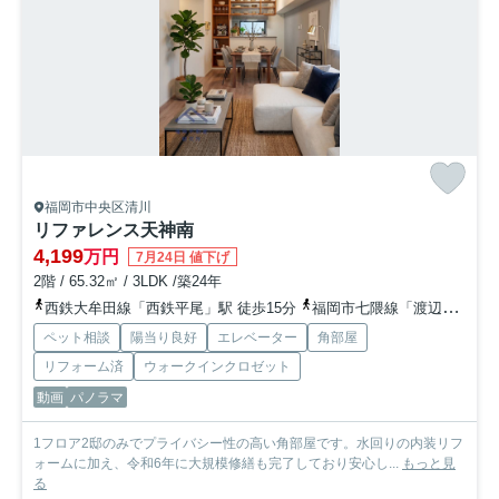
福岡市中央区清川
リファレンス天神南
4,199
万円
7月24日 値下げ
2階 / 65.32㎡ / 3LDK /築24年
西鉄大牟田線「西鉄平尾」駅 徒歩15分
福岡市七隈線「渡辺通」駅 徒歩13分
ペット相談
陽当り良好
エレベーター
角部屋
リフォーム済
ウォークインクロゼット
動画
パノラマ
1フロア2邸のみでプライバシー性の高い角部屋です。水回りの内装リフ
ォームに加え、令和6年に大規模修繕も完了しており安心し...
もっと見
る