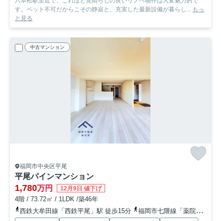
六本松駅至近で、これほど見晴らしの良いリノベ物件は大変魅力的で
す。ペット不可だからこその静寂と、充実した最新設備が暮らし...
もっ
と見る
中古マンション
福岡市中央区平尾
平尾パインマンション
1,780
万円
12月9日 値下げ
4階 / 73.72㎡ / 1LDK /築46年
西鉄大牟田線「西鉄平尾」駅 徒歩15分
福岡市七隈線「薬院大通」駅 徒歩23分