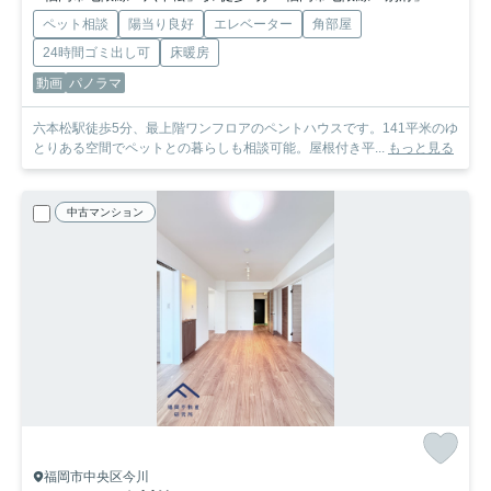
ペット相談
陽当り良好
エレベーター
角部屋
24時間ゴミ出し可
床暖房
動画
パノラマ
六本松駅徒歩5分、最上階ワンフロアのペントハウスです。141平米のゆ
とりある空間でペットとの暮らしも相談可能。屋根付き平...
もっと見る
中古マンション
福岡市中央区今川