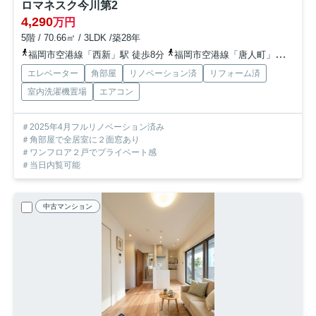
ロマネスク今川第2
4,290
万円
5階 / 70.66㎡ / 3LDK /築28年
福岡市空港線「西新」駅 徒歩8分
福岡市空港線「唐人町」駅 徒歩10分
エレベーター
角部屋
リノベーション済
リフォーム済
室内洗濯機置場
エアコン
＃2025年4月フルリノベーション済み
＃角部屋で全居室に２面窓あり
＃ワンフロア２戸でプライベート感
＃当日内覧可能
中古マンション