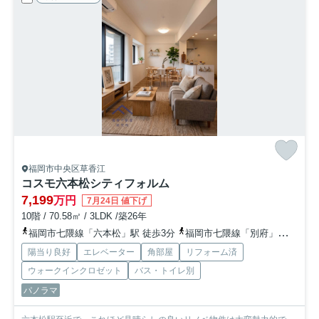
福岡市中央区草香江
コスモ六本松シティフォルム
7,199
万円
7月24日 値下げ
10階 / 70.58㎡ / 3LDK /築26年
福岡市七隈線「六本松」駅 徒歩3分
福岡市七隈線「別府」駅 徒歩11分
陽当り良好
エレベーター
角部屋
リフォーム済
ウォークインクロゼット
バス・トイレ別
パノラマ