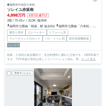
福岡市中央区六本松
ソレイユ赤坂南
4,898
万円
8月7日 値下げ
2階 / 75.03㎡ / 3LDK /築36年
福岡市七隈線「桜坂」駅 徒歩6分
福岡市七隈線「六本松」駅 徒歩8分
陽当り良好
エレベーター
リフォーム済
ウォークインクロゼット
バス・トイレ別
室内洗濯機置場
パノラマ
桜坂・六本松が徒歩圏内で、生活利便性に優れた立地です。1989年築で
すが、75平米超の室内は美しくリノベーション済み。周...
もっと見る
中古マンション