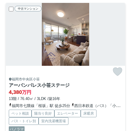
中古マンション
福岡市中央区小笹
アーバンパレス小笹ステージ
4,380
万円
13階 / 76.40㎡ / 3LDK /築16年
福岡市七隈線「桜坂」駅 徒歩25分
西日本鉄道（バス）「小笹（福岡県）」バス停下車 徒歩1分
ペット相談
陽当り良好
エレベーター
床暖房
バス・トイレ別
室内洗濯機置場
パノラマ