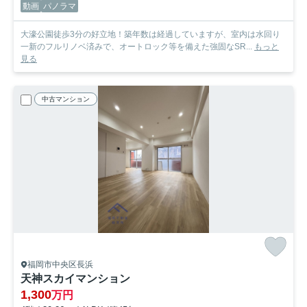
動画
パノラマ
大濠公園徒歩3分の好立地！築年数は経過していますが、室内は水回り
一新のフルリノベ済みで、オートロック等を備えた強固なSR...
もっと
見る
中古マンション
福岡市中央区長浜
天神スカイマンション
1,300
万円