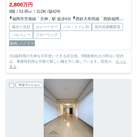
2,800
万円
9階 / 53.85㎡ / 2LDK /築42年
福岡市空港線「天神」駅 徒歩6分
西鉄大牟田線「西鉄福岡（天神）」駅 徒歩10分
陽当り良好
エレベーター
バス・トイレ別
室内洗濯機置場
バルコニー
フローリング
動画
パノラマ
3沿線利用の天神を日常使いできる好立地。9階南東向きの明るい室内
は、事務所利用も可能で新しい働き方に適しています。防犯カ...
もっと
見る
中古マンション