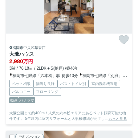
福岡市中央区草香江
大濠ハウス
2,980
万円
3階 / 76.18㎡ / 2LDK＋S(納戸) /築48年
福岡市七隈線「六本松」駅 徒歩10分
福岡市七隈線「別府」駅 徒歩13分
ペット相談
陽当り良好
バス・トイレ別
室内洗濯機置場
バルコニー
フローリング
動画
パノラマ
大濠公園まで約400m！人気の六本松エリアにあるペット飼育可能な物
件です。 5年以内に室内リフォームと大規模修繕が完了し...
もっと見る
中古マンション