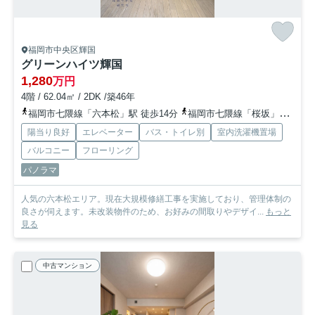
福岡市中央区輝国
グリーンハイツ輝国
1,280
万円
4階 / 62.04㎡ / 2DK /築46年
福岡市七隈線「六本松」駅 徒歩14分
福岡市七隈線「桜坂」駅 徒歩15分
陽当り良好
エレベーター
バス・トイレ別
室内洗濯機置場
バルコニー
フローリング
パノラマ
人気の六本松エリア。現在大規模修繕工事を実施しており、管理体制の
良さが伺えます。未改装物件のため、お好みの間取りやデザイ...
もっと
見る
中古マンション