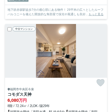
地下鉄赤坂駅徒歩7分の都心部にある物件！ 29平米の広々としたルーフ
バルコニーを備えた開放的な角部屋で採光や風通しも良好...
もっと見る
中古マンション
福岡市中央区今泉
コモダス天神
6,080
万円
8階 / 72.24㎡ / 2LDK /築29年
福岡市七隈線「薬院大通」駅 徒歩5分
福岡市七隈線「薬院」駅 徒歩7分