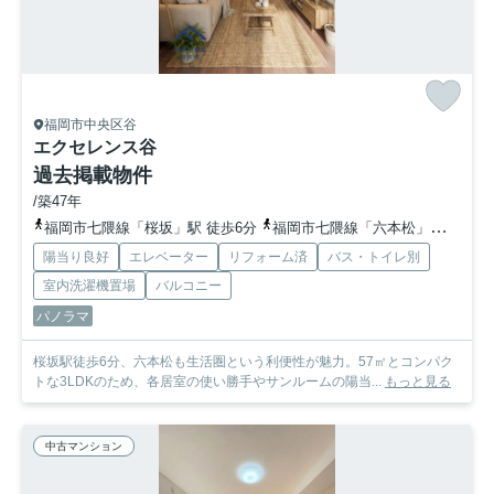
福岡市中央区谷
エクセレンス谷
過去掲載物件
/築47年
福岡市七隈線「桜坂」駅 徒歩6分
福岡市七隈線「六本松」駅 徒歩6分
陽当り良好
エレベーター
リフォーム済
バス・トイレ別
室内洗濯機置場
バルコニー
パノラマ
桜坂駅徒歩6分、六本松も生活圏という利便性が魅力。57㎡とコンパク
トな3LDKのため、各居室の使い勝手やサンルームの陽当...
もっと見る
中古マンション