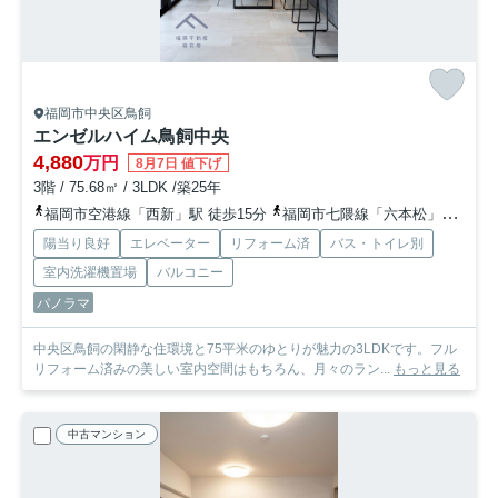
福岡市中央区鳥飼
エンゼルハイム鳥飼中央
4,880
万円
8月7日 値下げ
3階 / 75.68㎡ / 3LDK /築25年
福岡市空港線「西新」駅 徒歩15分
福岡市七隈線「六本松」駅 徒歩14分
陽当り良好
エレベーター
リフォーム済
バス・トイレ別
室内洗濯機置場
バルコニー
パノラマ
中央区鳥飼の閑静な住環境と75平米のゆとりが魅力の3LDKです。フル
リフォーム済みの美しい室内空間はもちろん、月々のラン...
もっと見る
中古マンション