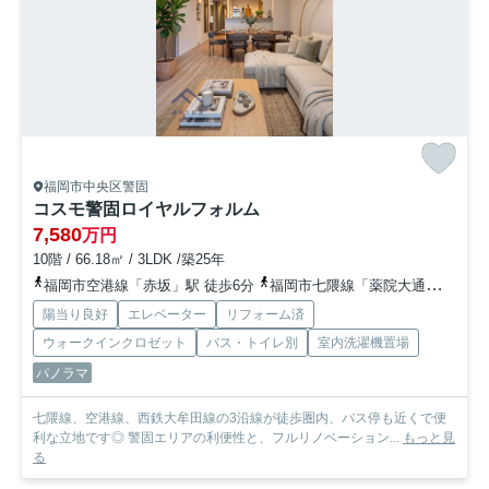
福岡市中央区警固
コスモ警固ロイヤルフォルム
7,580
万円
10階 / 66.18㎡ / 3LDK /築25年
福岡市空港線「赤坂」駅 徒歩6分
福岡市七隈線「薬院大通」駅 徒歩10分
陽当り良好
エレベーター
リフォーム済
ウォークインクロゼット
バス・トイレ別
室内洗濯機置場
パノラマ
七隈線、空港線、西鉄大牟田線の3沿線が徒歩圏内、バス停も近くで便
利な立地です◎ 警固エリアの利便性と、フルリノベーション...
もっと見
る