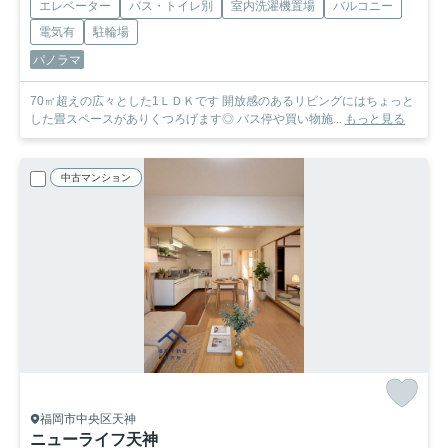
エレベーター
バス・トイレ別
室内洗濯機置場
バルコニー
電気有
駐輪場
パノラマ
70㎡超えの広々とした1ＬＤＫです 開放感のあるリビングにはちょっと
した畳スペースがありくつろげます◎ バス停や買い物施...
もっと見る
中古マンション
福岡市中央区天神
ニューライフ天神