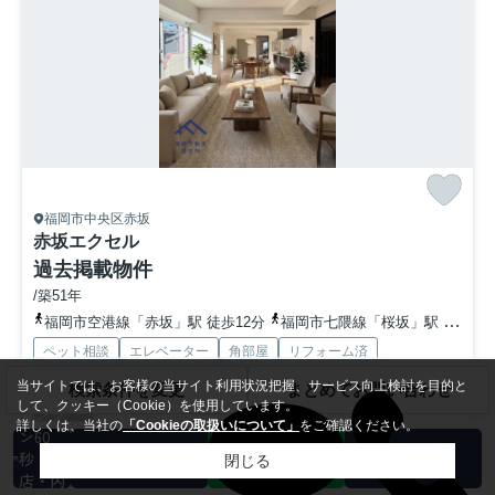
福岡市中央区赤坂
赤坂エクセル
過去掲載物件
/築51年
福岡市空港線「赤坂」駅 徒歩12分
福岡市七隈線「桜坂」駅 徒歩13分
ペット相談
エレベーター
角部屋
リフォーム済
バス・トイレ別
室内洗濯機置場
当サイトでは、お客様の当サイト利用状況把握、サービス向上検討を目的と
検索条件を変更
まとめてお問い合わせ
して、クッキー（Cookie）を使用しています。
カンタ
パノラマ
詳しくは、当社の
「Cookieの取扱いについて」
をご確認ください。
ン60
秒 来
薬や日用品を買うのに便利なツルハドラッグ けやき通り店まで350mで
閉じる
す。赤坂緑地まで303mです。南面バルコニーが付いて...
もっと見る
店・内