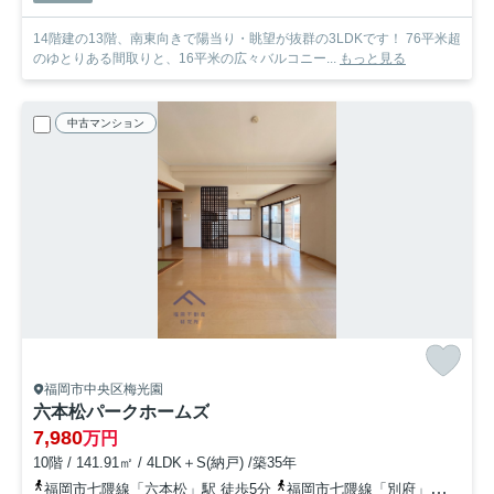
14階建の13階、南東向きで陽当り・眺望が抜群の3LDKです！ 76平米超
のゆとりある間取りと、16平米の広々バルコニー...
もっと見る
中古マンション
福岡市中央区梅光園
六本松パークホームズ
7,980
万円
10階 / 141.91㎡ / 4LDK＋S(納戸) /築35年
福岡市七隈線「六本松」駅 徒歩5分
福岡市七隈線「別府」駅 徒歩10分