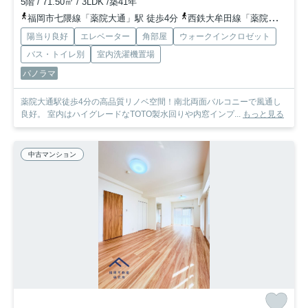
5階 / 71.50㎡ / 3LDK /築41年
福岡市七隈線「薬院大通」駅 徒歩4分
西鉄大牟田線「薬院」駅 徒歩10分
陽当り良好
エレベーター
角部屋
ウォークインクロゼット
バス・トイレ別
室内洗濯機置場
パノラマ
薬院大通駅徒歩4分の高品質リノベ空間！南北両面バルコニーで風通し
良好。 室内はハイグレードなTOTO製水回りや内窓インプ...
もっと見る
中古マンション