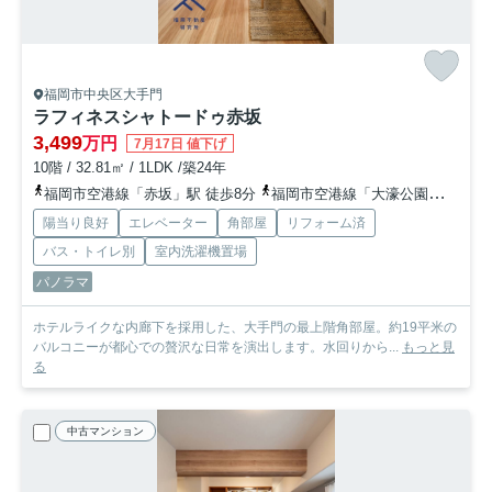
福岡市中央区大手門
ラフィネスシャトードゥ赤坂
3,499
万円
7月17日 値下げ
10階 / 32.81㎡ / 1LDK /築24年
福岡市空港線「赤坂」駅 徒歩8分
福岡市空港線「大濠公園」駅 徒歩10分
陽当り良好
エレベーター
角部屋
リフォーム済
バス・トイレ別
室内洗濯機置場
パノラマ
ホテルライクな内廊下を採用した、大手門の最上階角部屋。約19平米の
バルコニーが都心での贅沢な日常を演出します。水回りから...
もっと見
る
中古マンション