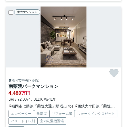
中古マンション
福岡市中央区薬院
南薬院パークマンション
4,480
万円
5階 / 72.08㎡ / 3LDK /築41年
福岡市七隈線「薬院大通」駅 徒歩4分
西鉄大牟田線「薬院」駅 徒歩10分
エレベーター
角部屋
リフォーム済
ウォークインクロゼット
バス・トイレ別
室内洗濯機置場