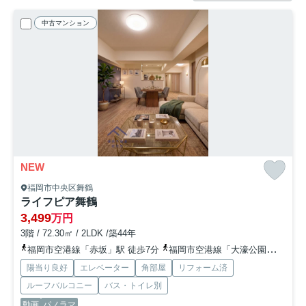
中古マンション
NEW
福岡市中央区舞鶴
ライフピア舞鶴
3,499
万円
3階 / 72.30㎡ / 2LDK /築44年
福岡市空港線「赤坂」駅 徒歩7分
福岡市空港線「大濠公園」駅 徒歩11分
陽当り良好
エレベーター
角部屋
リフォーム済
ルーフバルコニー
バス・トイレ別
動画
パノラマ