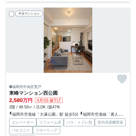
中古マンション
福岡市中央区荒戸
東峰マンション西公園
2,580
万円
8月3日 値下げ
2階 / 48.59㎡ / 2LDK /築47年
福岡市空港線「大濠公園」駅 徒歩5分
福岡市空港線「唐人町」駅 徒歩6分
エレベーター
リフォーム済
バス・トイレ別
室内洗濯機置場
バルコニー
フローリング