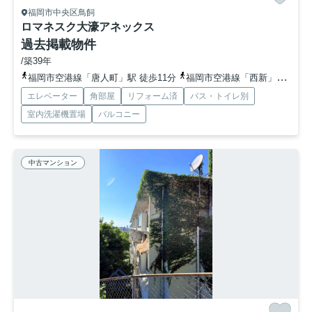
福岡市中央区鳥飼
ロマネスク大濠アネックス
過去掲載物件
/築39年
福岡市空港線「唐人町」駅 徒歩11分
福岡市空港線「西新」駅 徒歩13分
エレベーター
角部屋
リフォーム済
バス・トイレ別
室内洗濯機置場
バルコニー
中古マンション