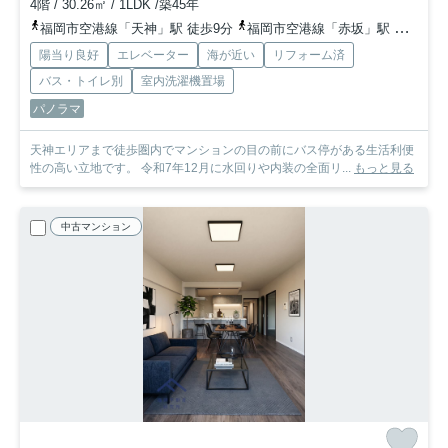
4階 / 30.26㎡ / 1LDK /築45年
福岡市空港線「天神」駅 徒歩9分
福岡市空港線「赤坂」駅 徒歩13分
陽当り良好
エレベーター
海が近い
リフォーム済
バス・トイレ別
室内洗濯機置場
パノラマ
天神エリアまで徒歩圏内でマンションの目の前にバス停がある生活利便
性の高い立地です。 令和7年12月に水回りや内装の全面リ...
もっと見る
中古マンション