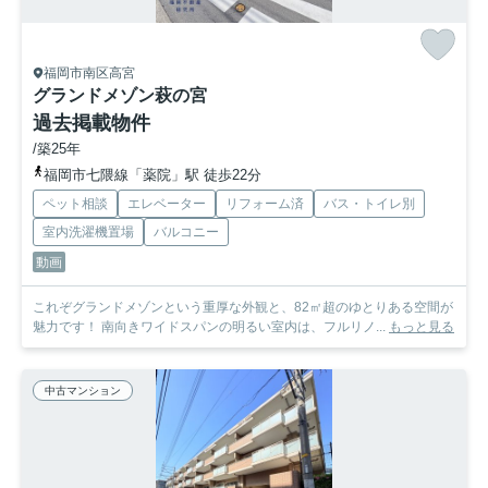
福岡市南区高宮
グランドメゾン萩の宮
過去掲載物件
/築25年
福岡市七隈線「薬院」駅 徒歩22分
ペット相談
エレベーター
リフォーム済
バス・トイレ別
室内洗濯機置場
バルコニー
動画
これぞグランドメゾンという重厚な外観と、82㎡超のゆとりある空間が
魅力です！ 南向きワイドスパンの明るい室内は、フルリノ...
もっと見る
中古マンション