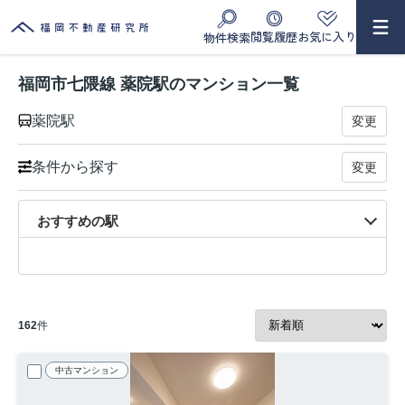
閲覧履歴
お気に入り
物件検索
福岡市七隈線 薬院駅のマンション一覧
薬院駅
変更
条件から探す
変更
おすすめの駅
162
件
中古マンション