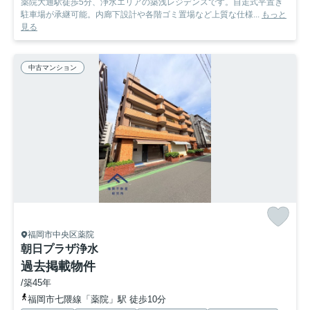
薬院大通駅徒歩5分、浄水エリアの築浅レジデンスです。自走式平置き
駐車場が承継可能。内廊下設計や各階ゴミ置場など上質な仕様...
もっと
見る
中古マンション
福岡市中央区薬院
朝日プラザ浄水
過去掲載物件
/築45年
福岡市七隈線「薬院」駅 徒歩10分