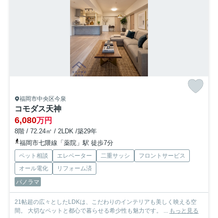
福岡市中央区今泉
コモダス天神
6,080
万円
8階 / 72.24㎡ / 2LDK /築29年
福岡市七隈線「薬院」駅 徒歩7分
ペット相談
エレベーター
二重サッシ
フロントサービス
オール電化
リフォーム済
パノラマ
21帖超の広々としたLDKは、こだわりのインテリアも美しく映える空
間。 大切なペットと都心で暮らせる希少性も魅力です。 ...
もっと見る