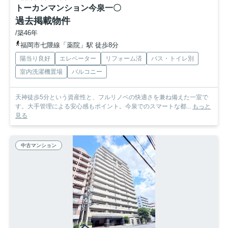
トーカンマンション今泉一〇
過去掲載物件
/築46年
福岡市七隈線「薬院」駅 徒歩8分
陽当り良好
エレベーター
リフォーム済
バス・トイレ別
室内洗濯機置場
バルコニー
天神徒歩5分という資産性と、フルリノベの快適さを兼ね備えた一室で
す。大手管理による安心感もポイント。今泉でのスマートな都...
もっと
見る
中古マンション