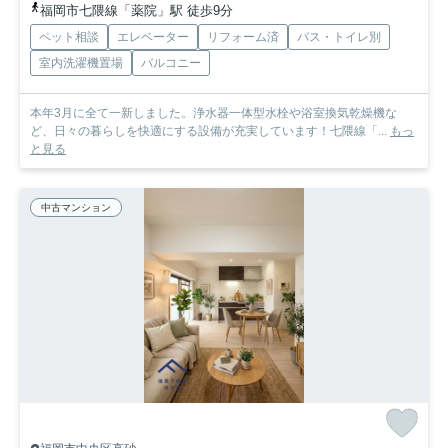
福岡市七隈線「薬院」駅 徒歩9分
ペット相談
エレベーター
リフォーム済
バス・トイレ別
室内洗濯機置場
バルコニー
本年3月に全て一新しました。浄水器一体型水栓や浴室換気乾燥機な
ど、日々の暮らしを快適にする設備が充実しています！七隈線「...
もっ
と見る
中古マンション