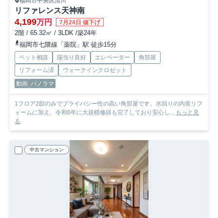
福岡市中央区清川
リファレンス天神南
4,199
万円
7月24日 値下げ
2階 / 65.32㎡ / 3LDK /築24年
福岡市七隈線「薬院」駅 徒歩15分
ペット相談
陽当り良好
エレベーター
角部屋
リフォーム済
ウォークインクロゼット
動画
パノラマ
1フロア2邸のみでプライバシー性の高い角部屋です。水回りの内装リフ
ォームに加え、令和6年に大規模修繕も完了しており安心し...
もっと見
る
中古マンション