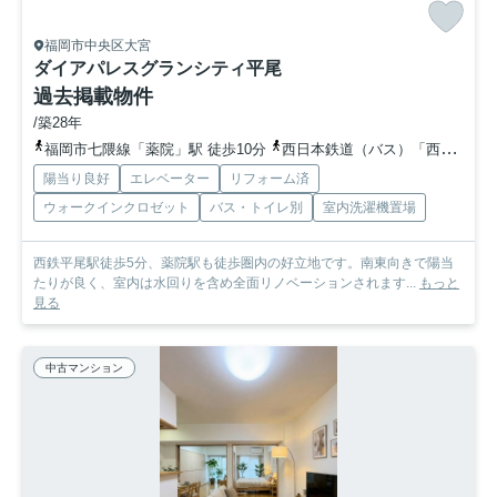
福岡市中央区大宮
ダイアパレスグランシティ平尾
過去掲載物件
/築28年
福岡市七隈線「薬院」駅 徒歩10分
西日本鉄道（バス）「西鉄平尾駅」バス停下車 徒歩4分
陽当り良好
エレベーター
リフォーム済
ウォークインクロゼット
バス・トイレ別
室内洗濯機置場
西鉄平尾駅徒歩5分、薬院駅も徒歩圏内の好立地です。南東向きで陽当
たりが良く、室内は水回りを含め全面リノベーションされます...
もっと
見る
中古マンション