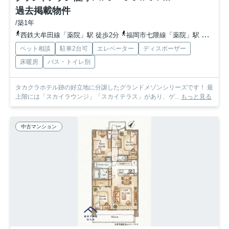
過去掲載物件
/築1年
西鉄大牟田線「薬院」駅 徒歩2分
福岡市七隈線「薬院」駅 徒歩3分
ペット相談
駐車2台可
エレベーター
ディスポーザー
床暖房
バス・トイレ別
タカクラホテル跡の好立地に分譲したグランドメゾンシリーズです！ 最
上階には「スカイラウンジ」「スカイテラス」があり、ゲ...
もっと見る
中古マンション