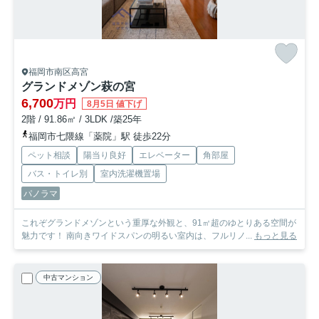
福岡市南区高宮
グランドメゾン萩の宮
6,700
万円
8月5日 値下げ
2階 / 91.86㎡ / 3LDK /築25年
福岡市七隈線「薬院」駅 徒歩22分
ペット相談
陽当り良好
エレベーター
角部屋
バス・トイレ別
室内洗濯機置場
パノラマ
これぞグランドメゾンという重厚な外観と、91㎡超のゆとりある空間が
魅力です！ 南向きワイドスパンの明るい室内は、フルリノ...
もっと見る
中古マンション