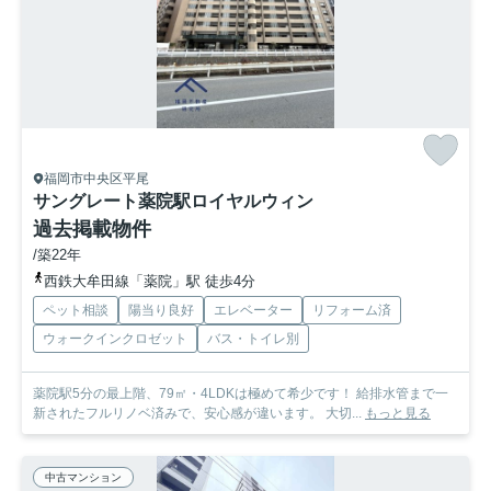
福岡市中央区平尾
サングレート薬院駅ロイヤルウィン
過去掲載物件
/築22年
西鉄大牟田線「薬院」駅 徒歩4分
ペット相談
陽当り良好
エレベーター
リフォーム済
ウォークインクロゼット
バス・トイレ別
薬院駅5分の最上階、79㎡・4LDKは極めて希少です！ 給排水管まで一
新されたフルリノベ済みで、安心感が違います。 大切...
もっと見る
中古マンション