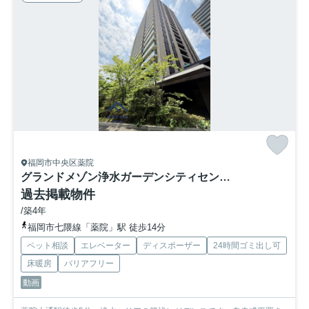
福岡市中央区薬院
グランドメゾン浄水ガーデンシティセントラルフォレストⅠ
過去掲載物件
/築4年
福岡市七隈線「薬院」駅 徒歩14分
ペット相談
エレベーター
ディスポーザー
24時間ゴミ出し可
床暖房
バリアフリー
動画