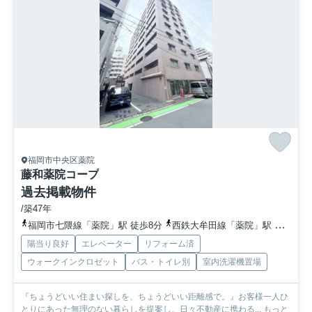
福岡市中央区薬院
藤和薬院コープ
過去掲載物件
/築47年
福岡市七隈線「薬院」駅 徒歩8分
西鉄大牟田線「薬院」駅 徒歩8分
陽当り良好
エレベーター
リフォーム済
ウォークインクロゼット
バス・トイレ別
室内洗濯機置場
『ちょうどいい住まい探しを、ちょうどいい距離感で。』お客様一人ひ
とりにあった無理のない暮らしを提案し、日々不動産に携わる...
もっと