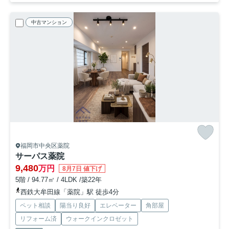
中古マンション
福岡市中央区薬院
サーパス薬院
9,480
万円
8月7日 値下げ
5階 / 94.77㎡ / 4LDK /築22年
西鉄大牟田線「薬院」駅 徒歩4分
ペット相談
陽当り良好
エレベーター
角部屋
リフォーム済
ウォークインクロゼット