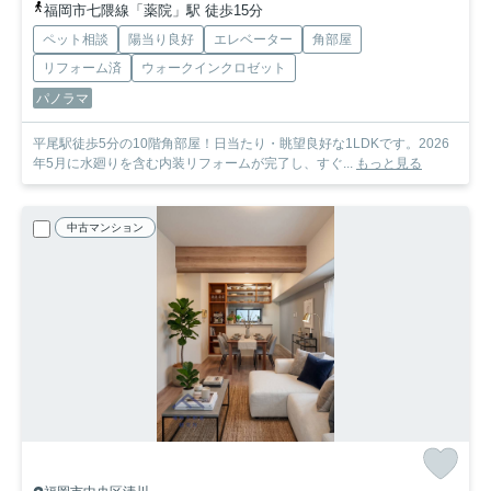
福岡市七隈線「薬院」駅 徒歩15分
ペット相談
陽当り良好
エレベーター
角部屋
リフォーム済
ウォークインクロゼット
パノラマ
平尾駅徒歩5分の10階角部屋！日当たり・眺望良好な1LDKです。2026
年5月に水廻りを含む内装リフォームが完了し、すぐ...
もっと見る
中古マンション