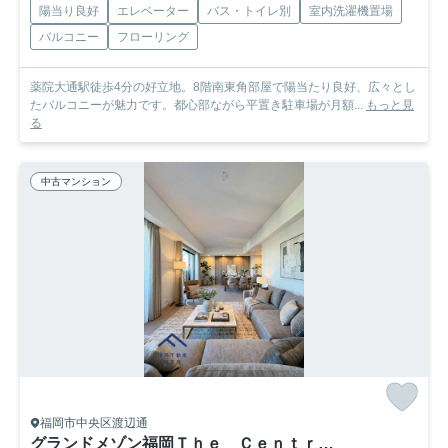
陽当り良好
エレベーター
バス・トイレ別
室内洗濯機置場
バルコニー
フローリング
薬院大通駅徒歩4分の好立地。8階南東角部屋で陽当たり良好、広々とし
たバルコニーが魅力です。都心部ながら平置き駐車場が月額...
もっと見
る
中古マンション
福岡市中央区渡辺通
グランドメゾン福岡Ｔｈｅ Ｃｅｎｔｒａｌ Ｌｕｘｅ