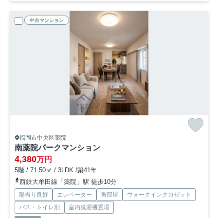
中古マンション
福岡市中央区薬院
南薬院パークマンション
4,380
万円
5階 / 71.50㎡ / 3LDK /築41年
西鉄大牟田線「薬院」駅 徒歩10分
陽当り良好
エレベーター
角部屋
ウォークインクロゼット
バス・トイレ別
室内洗濯機置場