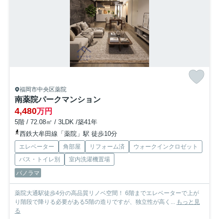
福岡市中央区薬院
南薬院パークマンション
4,480
万円
5階 / 72.08㎡ / 3LDK /築41年
西鉄大牟田線「薬院」駅 徒歩10分
エレベーター
角部屋
リフォーム済
ウォークインクロゼット
バス・トイレ別
室内洗濯機置場
パノラマ
薬院大通駅徒歩4分の高品質リノベ空間！ 6階までエレベーターで上が
り階段で降りる必要がある5階の造りですが、独立性が高く...
もっと見
る