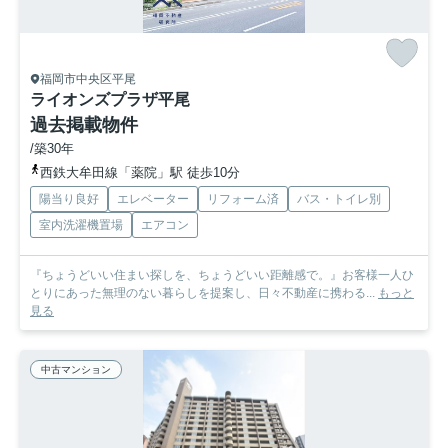
福岡市中央区平尾
ライオンズプラザ平尾
過去掲載物件
/築30年
西鉄大牟田線「薬院」駅 徒歩10分
陽当り良好
エレベーター
リフォーム済
バス・トイレ別
室内洗濯機置場
エアコン
『ちょうどいい住まい探しを、ちょうどいい距離感で。』お客様一人ひ
とりにあった無理のない暮らしを提案し、日々不動産に携わる...
もっと
見る
中古マンション