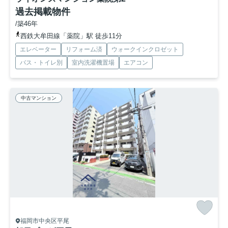
過去掲載物件
/築46年
西鉄大牟田線「薬院」駅 徒歩11分
エレベーター
リフォーム済
ウォークインクロゼット
バス・トイレ別
室内洗濯機置場
エアコン
中古マンション
福岡市中央区平尾