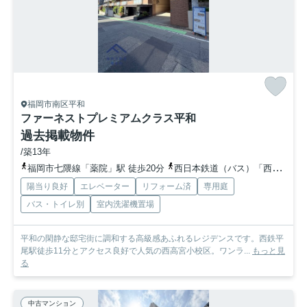
福岡市南区平和
ファーネストプレミアムクラス平和
過去掲載物件
/築13年
福岡市七隈線「薬院」駅 徒歩20分
西日本鉄道（バス）「西高宮小学校」バス停下車 徒歩5分
陽当り良好
エレベーター
リフォーム済
専用庭
バス・トイレ別
室内洗濯機置場
平和の閑静な邸宅街に調和する高級感あふれるレジデンスです。西鉄平
尾駅徒歩11分とアクセス良好で人気の西高宮小校区。ワンラ...
もっと見
る
中古マンション