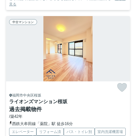
見る
中古マンション
福岡市中央区桜坂
ライオンズマンション桜坂
過去掲載物件
/築42年
西鉄大牟田線「薬院」駅 徒歩16分
エレベーター
リフォーム済
バス・トイレ別
室内洗濯機置場