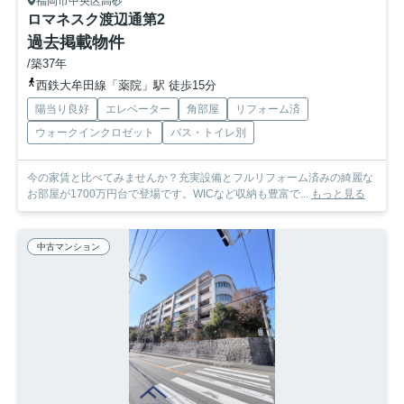
福岡市中央区高砂
ロマネスク渡辺通第2
過去掲載物件
/築37年
西鉄大牟田線「薬院」駅 徒歩15分
陽当り良好
エレベーター
角部屋
リフォーム済
ウォークインクロゼット
バス・トイレ別
今の家賃と比べてみませんか？充実設備とフルリフォーム済みの綺麗な
お部屋が1700万円台で登場です。WICなど収納も豊富で...
もっと見る
中古マンション