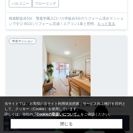
バルコニー
フローリング
桜坂駅徒歩5分、雙葉学園入口バス停徒歩3分のリフォーム済みマンショ
ンです◎ 9/12にリフォーム完成！エアコン1基と照明...
もっと見る
中古マンション
当サイトでは、お客様の当サイト利用状況把握、サービス向上検討を目的と
検索条件を変更
まとめてお問い合わせ
して、クッキー（Cookie）を使用しています。
カンタ
福岡市中央区高砂
詳しくは、当社の
「Cookieの取扱いについて」
をご確認ください。
ン60
コープ東薬院
秒 来
閉じる
過去掲載物件
店・内