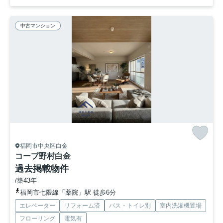
中古マンション
福岡市中央区白金
コープ野村白金
過去掲載物件
/築43年
福岡市七隈線「薬院」駅 徒歩6分
エレベーター
リフォーム済
バス・トイレ別
室内洗濯機置場
フローリング
電気有