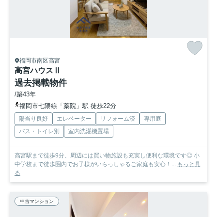
福岡市南区高宮
高宮ハウスⅡ
過去掲載物件
/築43年
福岡市七隈線「薬院」駅 徒歩22分
陽当り良好
エレベーター
リフォーム済
専用庭
バス・トイレ別
室内洗濯機置場
高宮駅まで徒歩9分、周辺には買い物施設も充実し便利な環境です◎ 小
中学校まで徒歩圏内でお子様がいらっしゃるご家庭も安心！...
もっと見
る
中古マンション