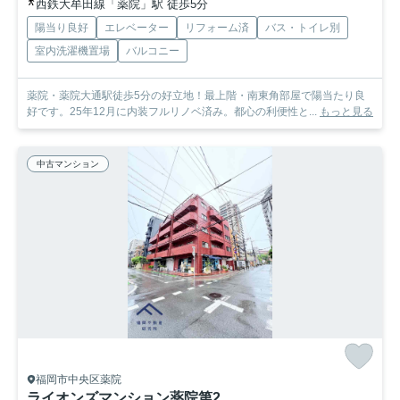
西鉄大牟田線「薬院」駅 徒歩5分
陽当り良好
エレベーター
リフォーム済
バス・トイレ別
室内洗濯機置場
バルコニー
薬院・薬院大通駅徒歩5分の好立地！最上階・南東角部屋で陽当たり良
好です。25年12月に内装フルリノベ済み。都心の利便性と...
もっと見る
中古マンション
福岡市中央区薬院
ライオンズマンション薬院第2