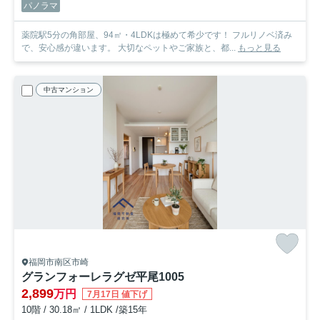
パノラマ
薬院駅5分の角部屋、94㎡・4LDKは極めて希少です！ フルリノベ済み
で、安心感が違います。 大切なペットやご家族と、都...
もっと見る
中古マンション
福岡市南区市崎
グランフォーレラグゼ平尾
1005
2,899
万円
7月17日 値下げ
10階 / 30.18㎡ / 1LDK /築15年