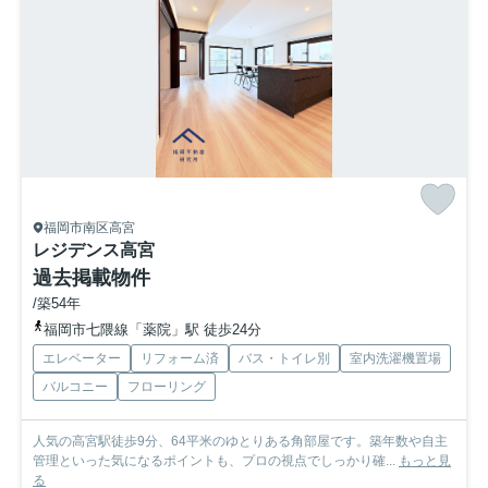
福岡市南区高宮
レジデンス高宮
過去掲載物件
/築54年
福岡市七隈線「薬院」駅 徒歩24分
エレベーター
リフォーム済
バス・トイレ別
室内洗濯機置場
バルコニー
フローリング
人気の高宮駅徒歩9分、64平米のゆとりある角部屋です。築年数や自主
管理といった気になるポイントも、プロの視点でしっかり確...
もっと見
る