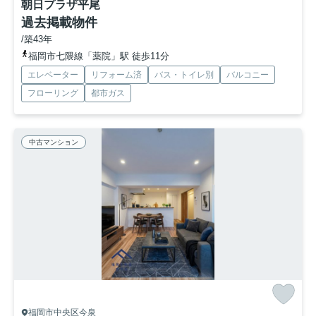
朝日プラザ平尾
過去掲載物件
/築43年
福岡市七隈線「薬院」駅 徒歩11分
エレベーター
リフォーム済
バス・トイレ別
バルコニー
フローリング
都市ガス
中古マンション
福岡市中央区今泉