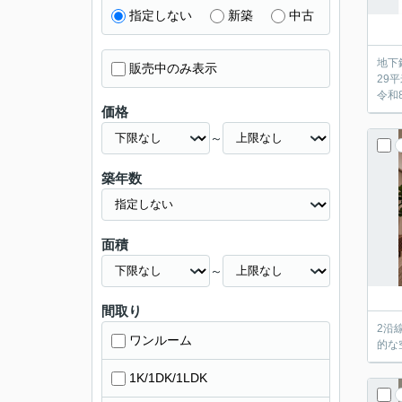
指定しない
新築
中古
地下
販売中のみ表示
29
令和
価格
～
築年数
面積
～
間取り
2沿
ワンルーム
的な
1K/1DK/1LDK