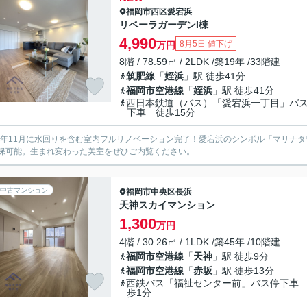
福岡市西区
愛宕浜
リベーラガーデンI棟
4,990
8月5日 値下げ
万円
8階 / 78.59㎡ / 2LDK /築19年 /33階建
筑肥線
「
姪浜
」駅 徒歩41分
福岡市空港線
「
姪浜
」駅 徒歩41分
西日本鉄道（バス）「愛宕浜一丁目」バ
下車 徒歩15分
25年11月に水回りを含む室内フルリノベーション完了！愛宕浜のシンボル「マリナタ
保可能。生まれ変わった美室をぜひご内覧ください。
中古マンション
福岡市中央区
長浜
天神スカイマンション
1,300
万円
4階 / 30.26㎡ / 1LDK /築45年 /10階建
福岡市空港線
「
天神
」駅 徒歩9分
福岡市空港線
「
赤坂
」駅 徒歩13分
西鉄バス「福祉センター前」バス停下車
歩1分