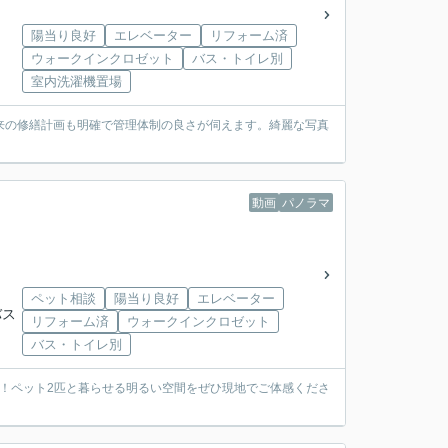
陽当り良好
エレベーター
リフォーム済
ウォークインクロゼット
バス・トイレ別
室内洗濯機置場
将来の修繕計画も明確で管理体制の良さが伺えます。綺麗な写真
動画
パノラマ
ペット相談
陽当り良好
エレベーター
バス
リフォーム済
ウォークインクロゼット
バス・トイレ別
！ペット2匹と暮らせる明るい空間をぜひ現地でご体感くださ