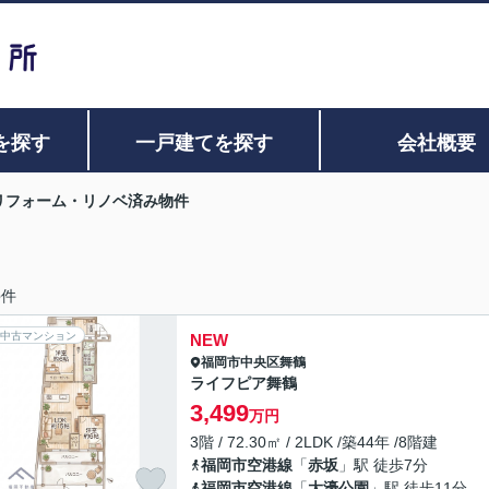
を探す
一戸建てを探す
会社概要
リフォーム・リノベ済み物件
6
件
中古マンション
NEW
福岡市中央区
舞鶴
ライフピア舞鶴
3,499
万円
3階 / 72.30㎡ / 2LDK /築44年 /8階建
福岡市空港線
「
赤坂
」駅 徒歩7分
福岡市空港線
「
大濠公園
」駅 徒歩11分