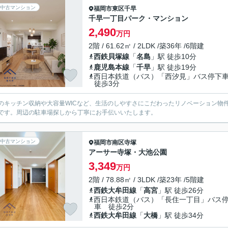
中古マンション
福岡市東区
千早
千早一丁目パーク・マンション
2,490
万円
2階 / 61.62㎡ / 2LDK /築36年 /6階建
西鉄貝塚線
「
名島
」駅 徒歩10分
鹿児島本線
「
千早
」駅 徒歩19分
西日本鉄道（バス）「西汐見」バス停
徒歩3分
のキッチン収納や大容量WICなど、生活のしやすさにこだわったリノベーション物
です。周辺の駐車場探しから丁寧にお手伝いいたします。
中古マンション
福岡市南区
寺塚
アーサー寺塚・大池公園
3,349
万円
2階 / 78.88㎡ / 3LDK /築23年 /5階建
西鉄大牟田線
「
高宮
」駅 徒歩26分
西日本鉄道（バス）「長住一丁目」バス
車 徒歩2分
西鉄大牟田線
「
大橋
」駅 徒歩34分