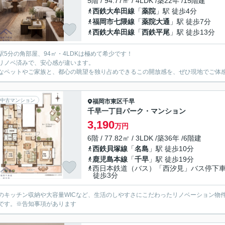
5階 / 94.77㎡ / 4LDK /築22年 /15階建
西鉄大牟田線
「
薬院
」駅 徒歩4分
福岡市七隈線
「
薬院大通
」駅 徒歩7分
西鉄大牟田線
「
西鉄平尾
」駅 徒歩13分
駅5分の角部屋、94㎡・4LDKは極めて希少です！
リノベ済みで、安心感が違います。
なペットやご家族と、都心の眺望を独り占めできるこの開放感を、ぜひ現地でご体
中古マンション
福岡市東区
千早
千早一丁目パーク・マンション
3,190
万円
6階 / 77.82㎡ / 3LDK /築36年 /6階建
西鉄貝塚線
「
名島
」駅 徒歩10分
鹿児島本線
「
千早
」駅 徒歩19分
西日本鉄道（バス）「西汐見」バス停
徒歩3分
のキッチン収納や大容量WICなど、生活のしやすさにこだわったリノベーション物
です。※告知事項があります