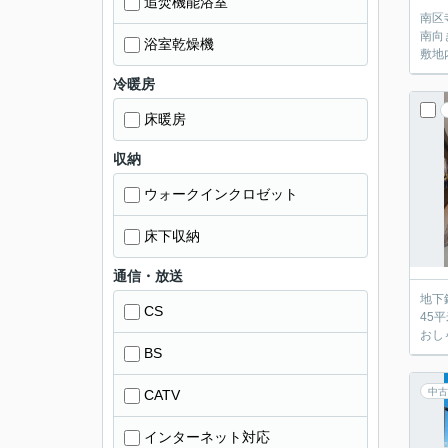
追焚機能浴室
南区
南向
浴室乾燥機
敷地
冷暖房
床暖房
収納
ウォークインクロゼット
床下収納
通信・放送
地下
CS
45
おし
BS
中古
CATV
インターネット対応