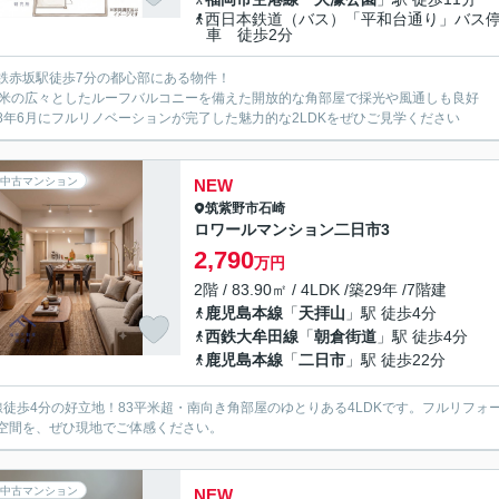
西日本鉄道（バス）「平和台通り」バス
車 徒歩2分
鉄赤坂駅徒歩7分の都心部にある物件！
平米の広々としたルーフバルコニーを備えた開放的な角部屋で採光や風通しも良好
8年6月にフルリノベーションが完了した魅力的な2LDKをぜひご見学ください
中古マンション
NEW
筑紫野市
石崎
ロワールマンション二日市3
2,790
万円
2階 / 83.90㎡ / 4LDK /築29年 /7階建
鹿児島本線
「
天拝山
」駅 徒歩4分
西鉄大牟田線
「
朝倉街道
」駅 徒歩4分
鹿児島本線
「
二日市
」駅 徒歩22分
線徒歩4分の好立地！83平米超・南向き角部屋のゆとりある4LDKです。フルリフ
空間を、ぜひ現地でご体感ください。
中古マンション
NEW