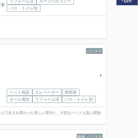
リフォーム済
ルーフバルコニー
停下
バス・トイレ別
パノラマ
ペット相談
エレベーター
角部屋
オール電化
リフォーム済
バス・トイレ別
ォームで生まれ変わった美しい室内と、大切なペットも喜ぶ開放
動画
パノラマ