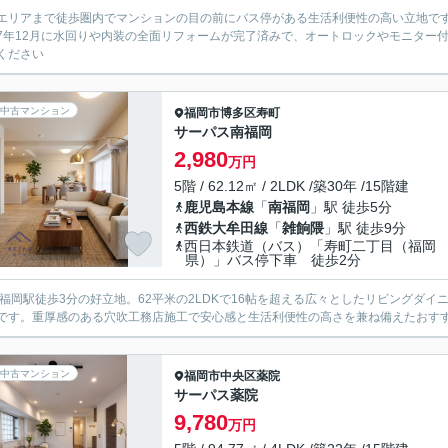
エリアまで徒歩圏内でマンションの目の前にバス停がある生活利便性の高い立地で
7年12月に水回りや内装の全面リフォームが完了済みで、オートロックやモニター付
ください
中古マンション
福岡市博多区
寿町
サーパス南福岡
2,980
万円
5階 / 62.12㎡ / 2LDK /築30年 /15階建
鹿児島本線
「
南福岡
」駅 徒歩5分
西鉄大牟田線
「
雑餉隈
」駅 徒歩9分
西日本鉄道（バス）「寿町二丁目（福岡
県）」バス停下車 徒歩2分
南福岡駅徒歩3分の好立地。62平米の2LDKで16帖を超える広々としたリビングダ
です。重厚感のある穴吹工務店施工で安心感と生活利便性の高さを兼ね備えたおす
中古マンション
福岡市中央区
薬院
サーパス薬院
9,780
万円