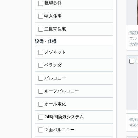
眺望良好
輸入住宅
二世帯住宅
薬院
フル
設備・仕様
大切
メゾネット
ベランダ
バルコニー
ルーフバルコニー
オール電化
24時間換気システム
特注
すめ
２面バルコニー