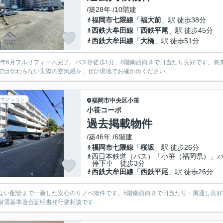
/築28年 /10階建
福岡市七隈線
「
福大前
」駅 徒歩38分
西鉄大牟田線
「
西鉄平尾
」駅 徒歩45分
西鉄大牟田線
「
大橋
」駅 徒歩51分
26年6月フルリフォーム完了。バス停徒歩1分、8階南西向きで日当たり良好です。
では伝わらない実際の空気感を、ぜひ現地でお確かめください。
マンション
福岡市中央区
小笹
小笹コーポ
過去掲載物件
/築46年 /6階建
福岡市七隈線
「
桜坂
」駅 徒歩26分
西日本鉄道（バス）「小笹（福岡県）」
停下車 徒歩3分
西鉄大牟田線
「
西鉄平尾
」駅 徒歩26分
ない配管まで一新した安心のリノベ物件です。5階南西向きで日当たり・風通し良好
耐震基準適合証明書発行要相談です