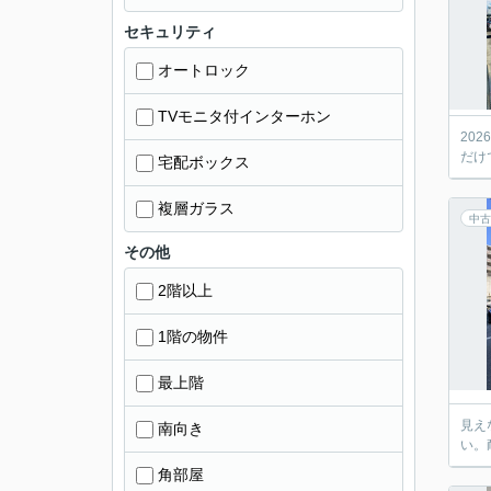
セキュリティ
オートロック
TVモニタ付インターホン
20
だけ
宅配ボックス
複層ガラス
中古
その他
2階以上
1階の物件
最上階
見え
南向き
い。
角部屋