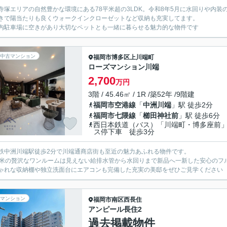
寺塚エリアの自然豊かな環境にある78平米超の3LDK。令和8年5月に水回りや内
きで陽当たりも良くウォークインクローゼットなど収納も充実してます。
内駐車場に空きがあり大切なペットとも一緒に暮らせる魅力的な物件です
中古マンション
福岡市博多区
上川端町
ローズマンション川端
2,700
万円
3階 / 45.46㎡ / 1R /築52年 /9階建
福岡市空港線
「
中洲川端
」駅 徒歩2分
福岡市七隈線
「
櫛田神社前
」駅 徒歩6分
西日本鉄道（バス）「川端町・博多座前
ス停下車 徒歩3分
鉄中洲川端駅徒歩2分で川端通商店街も至近の魅力あふれる物件です。
平米の贅沢なワンルームは見えない給排水管から水回りまで新品へ一新した安心のフ
ゃれな収納棚や独立洗面台にエアコンも完備した充実の美邸をぜひご見学ください
マンション
福岡市南区
西長住
アンピール長住2
過去掲載物件