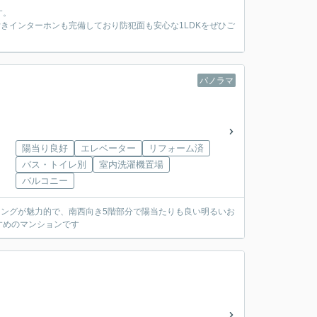
す。
きインターホンも完備しており防犯面も安心な1LDKをぜひご
パノラマ
陽当り良好
エレベーター
リフォーム済
バス・トイレ別
室内洗濯機置場
バルコニー
イニングが魅力的で、南西向き5階部分で陽当たりも良い明るいお
すめのマンションです