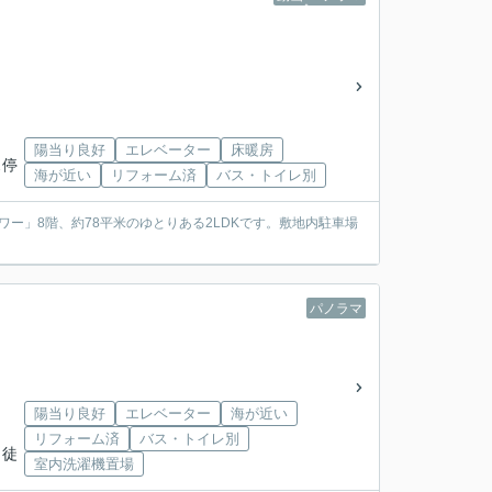
陽当り良好
エレベーター
床暖房
ス停
海が近い
リフォーム済
バス・トイレ別
ワー」8階、約78平米のゆとりある2LDKです。敷地内駐車場
パノラマ
陽当り良好
エレベーター
海が近い
リフォーム済
バス・トイレ別
 徒
室内洗濯機置場