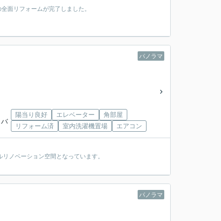
装の全面リフォームが完了しました。
パノラマ
陽当り良好
エレベーター
角部屋
」バ
リフォーム済
室内洗濯機置場
エアコン
ルリノベーション空間となっています。
パノラマ