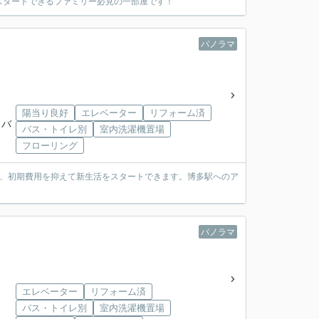
スタートできるファミリー必見の一部屋です！
パノラマ
陽当り良好
エレベーター
リフォーム済
」バ
バス・トイレ別
室内洗濯機置場
フローリング
り、初期費用を抑えて新生活をスタートできます。博多駅へのア
パノラマ
エレベーター
リフォーム済
バス・トイレ別
室内洗濯機置場