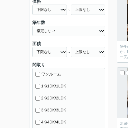
価格
～
築年数
面積
物件
～
か。
一度
間取り
ワンルーム
1K/1DK/1LDK
2K/2DK/2LDK
3K/3DK/3LDK
4K/4DK/4LDK
水回