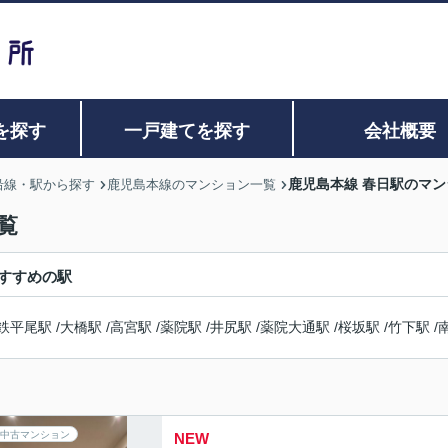
を探す
一戸建てを探す
会社概要
鹿児島本線 春日駅のマ
沿線・駅から探す
鹿児島本線のマンション一覧
覧
すすめの駅
鉄平尾駅
/
大橋駅
/
高宮駅
/
薬院駅
/
井尻駅
/
薬院大通駅
/
桜坂駅
/
竹下駅
/
中古マンション
NEW