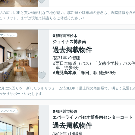
.2帖の広々LDKと買い物便利な立地が魅力。駅距離や駐車場の懸念も、近隣情報を
たメリット。まずは現地で陽当りをご体感ください！
マンション
那珂川市
松木
ジョイナス博多南
過去掲載物件
/築31年 /9階建
西日本鉄道（バス）「安徳小学校」バス
車 徒歩4分
鹿児島本線
「
春日
」駅 徒歩69分
2月に水回りを一新したフルリフォーム済3LDK！最上階の角部屋で、明るく風通
っかりサポートいたします。
マンション
那珂川市
松原
エバーライフパセオ博多南センターコート
過去掲載物件
/築19年 /14階建