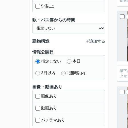
南東
5K以上
駅・バス停からの時間
建物構造
追加する
情報公開日
指定しない
本日
階下
3日以内
1週間以内
クセ
画像・動画あり
画像あり
動画あり
パノラマあり