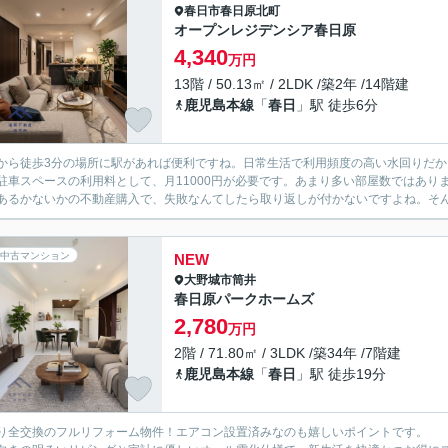
春日市
春日原北町
オープンレジデンシア春日原
4,340
万円
13階 / 50.13㎡ / 2LDK /築2年 /14階建
鹿児島本線
「
春日
」駅 徒歩6分
から徒歩3分の場所に駅があれば便利ですね。日常生活で利用頻度の高い水回りだ
駐車スペースの利用料として、月11000円が必要です。あまり多い部屋数ではあ
あるかないかの不動産購入で、失敗なんてしたら取り返しが付かないですよね。そんな
中古マンション
NEW
大野城市
筒井
春日原パークホームズ
2,780
万円
2階 / 71.80㎡ / 3LDK /築34年 /7階建
鹿児島本線
「
春日
」駅 徒歩19分
り全交換のフルリフォーム物件！エアコン設置済みなのも嬉しいポイントです。