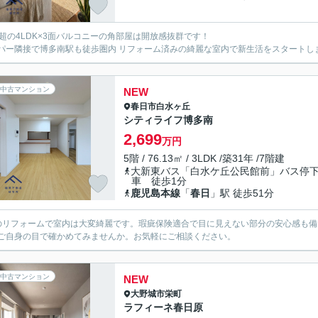
㎡超の4LDK×3面バルコニーの角部屋は開放感抜群です！
パー隣接で博多南駅も徒歩圏内 リフォーム済みの綺麗な室内で新生活をスタートし
中古マンション
NEW
春日市
白水ヶ丘
シティライフ博多南
2,699
万円
5階 / 76.13㎡ / 3LDK /築31年 /7階建
大新東バス「白水ケ丘公民館前」バス停
車 徒歩1分
鹿児島本線
「
春日
」駅 徒歩51分
のリフォームで室内は大変綺麗です。瑕疵保険適合で目に見えない部分の安心感も
ご自身の目で確かめてみませんか。お気軽にご相談ください。
中古マンション
NEW
大野城市
栄町
ラフィーネ春日原