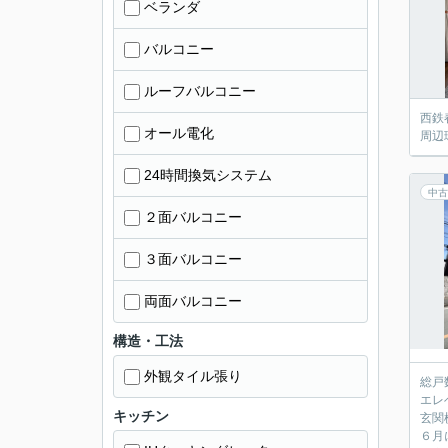
ベランダ
バルコニー
ルーフバルコニー
西鉄
オール電化
周辺
24時間換気システム
中古
２面バルコニー
３面バルコニー
両面バルコニー
構造・工法
外観タイル張り
総戸
エレ
キッチン
玄関
６月