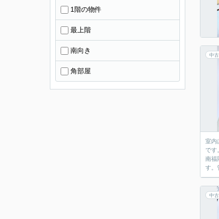
1階の物件
最上階
南向き
中古
角部屋
室内
です
南福
す。
中古