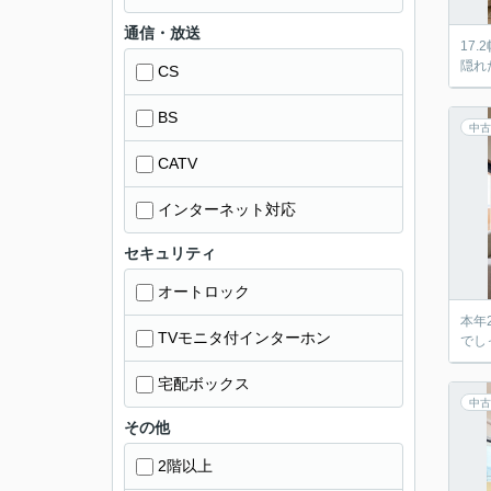
通信・放送
17
隠れ
CS
BS
中古
CATV
インターネット対応
セキュリティ
オートロック
本年
TVモニタ付インターホン
でし
宅配ボックス
中古
その他
2階以上