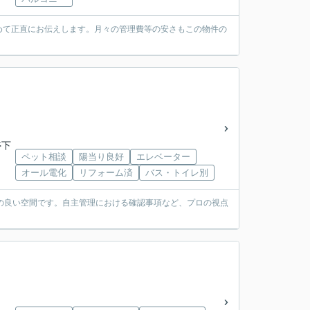
含めて正直にお伝えします。月々の管理費等の安さもこの物件の
停下
ペット相談
陽当り良好
エレベーター
オール電化
リフォーム済
バス・トイレ別
しの良い空間です。自主管理における確認事項など、プロの視点