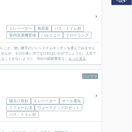
エレベーター
角部屋
バス・トイレ別
室内洗濯機置場
バルコニー
フローリング
からこそ、使い勝手のいいシステムキッチンを選んでみません
りませんが、ものが多い方でなければいかがでしょうか。人生で
ことがないように、当社の経験豊富な...
もっと見る
パノラマ
陽当り良好
エレベーター
オール電化
リフォーム済
ウォークインクロゼット
バス・トイレ別