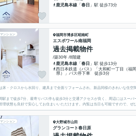
鹿児島本線
「
春日
」駅 徒歩73分
マンション
福岡市博多区
昭南町
エスポワール南福岡
過去掲載物件
/築30年 /8階建
鹿児島本線
「
春日
」駅 徒歩13分
西日本鉄道（バス）「大和町一丁目（福
県）」バス停下車 徒歩3分
は床・クロスから水回り、建具まで全面リフォームされ、新品同様のきれいな住空
。
岡駅まで徒歩7分、最寄りバス停も徒歩3分と交通アクセスが良く、周辺にはスーパ
管理状態も良好で安心してお住まいいただけます。内覧は当日も可能ですので、ぜ
マンション
大野城市
山田
グランコート春日原