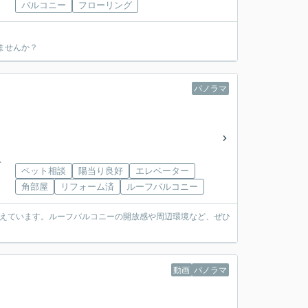
バルコニー
フローリング
ませんか？
パノラマ
下
ペット相談
陽当り良好
エレベーター
角部屋
リフォーム済
ルーフバルコニー
備えています。ルーフバルコニーの開放感や周辺環境など、ぜひ
動画
パノラマ