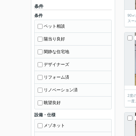
条件
条件
90
スー
ペット相談
陽当り良好
閑静な住宅地
デザイナーズ
リフォーム済
リノベーション済
2度
一度
眺望良好
設備・仕様
メゾネット