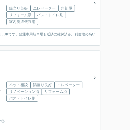
陽当り良好
エレベーター
角部屋
リフォーム済
バス・トイレ別
室内洗濯機置場
3LDKです。普通車用駐車場も近隣に確保済み。利便性の高い
ペット相談
陽当り良好
エレベーター
下車
リノベーション済
リフォーム済
バス・トイレ別
す◎