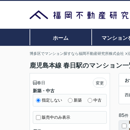
ホーム
マンション
博多区でマンション探すなら福岡不動産研究所株式会社
鹿児島本線 春日駅のマンション一
お
春日
変更
新築・中古
西
指定しない
新築
中古
85
件
販売中のみ表示