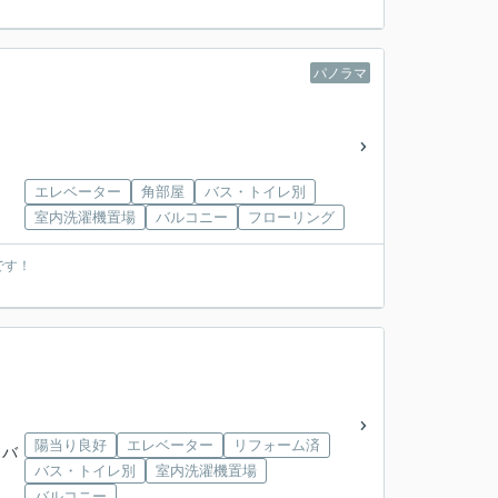
パノラマ
エレベーター
角部屋
バス・トイレ別
室内洗濯機置場
バルコニー
フローリング
です！
陽当り良好
エレベーター
リフォーム済
」バ
バス・トイレ別
室内洗濯機置場
バルコニー