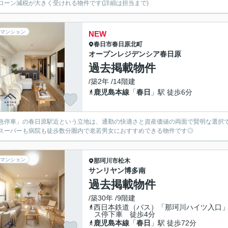
ローン減税が大きく受けれる物件です(詳細は担当まで)
マンション
NEW
春日市
春日原北町
オープンレジデンシア春日原
過去掲載物件
/築2年 /14階建
鹿児島本線
「
春日
」駅 徒歩6分
急停車」の春日原駅近という立地は、通勤の快適さと資産価値の両面で賢明な選択
スーパーも病院も徒歩数分圏内で老若男女におすすめできる物件です◎
マンション
那珂川市
松木
サンリヤン博多南
過去掲載物件
/築30年 /9階建
西日本鉄道（バス）「那珂川ハイツ入口
ス停下車 徒歩4分
鹿児島本線
「
春日
」駅 徒歩72分