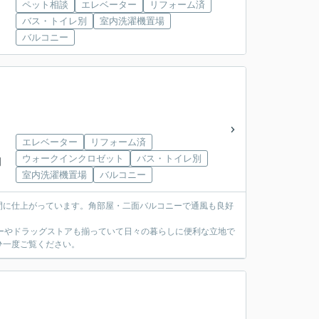
ペット相談
エレベーター
リフォーム済
バス・トイレ別
室内洗濯機置場
バルコニー
エレベーター
リフォーム済
ウォークインクロゼット
バス・トイレ別
岡
室内洗濯機置場
バルコニー
間に仕上がっています。角部屋・二面バルコニーで通風も良好
ーやドラッグストアも揃っていて日々の暮らしに便利な立地で
ひ一度ご覧ください。