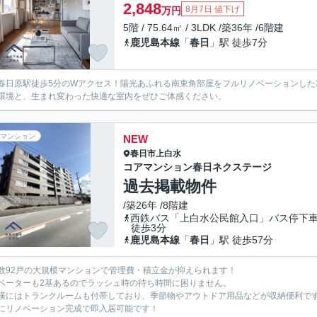
2,848
8月7日 値下げ
万円
5階 / 75.64㎡ / 3LDK /築36年 /6階建
鹿児島本線
「
春日
」駅 徒歩7分
春日原駅徒歩5分のWアクセス！陽光あふれる南東角部屋をフルリノベーションした
環境と、生まれ変わった快適な室内をぜひご体感ください。
マンション
NEW
春日市
上白水
コアマンション春日ネクステージ
過去掲載物件
/築26年 /8階建
西鉄バス「上白水公民館入口」バス停
徒歩3分
鹿児島本線
「
春日
」駅 徒歩57分
数92戸の大規模マンションで管理費・積立金が抑えられます！
ベーターも2基あるのでラッシュ時の待ち時間に困りません。
横にはトランクルームも付帯しており、季節物やアウトドア用品などが収納便利で
にリノベーション完成で即入居可能です！