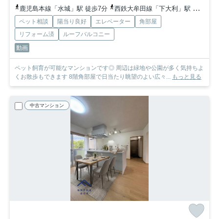
鹿児島本線「水城」駅 徒歩7分
西鉄大牟田線「下大利」駅 徒歩14分
ペット相談
陽当り良好
エレベーター
角部屋
リフォーム済
ルーフバルコニー
動画
ペット飼育が可能なマンションです◎ 周辺は緑地や公園が多く気持ちよ
くお散歩もできます 8階角部屋で日当たり眺望のよい広々...
もっと見る
中古マンション