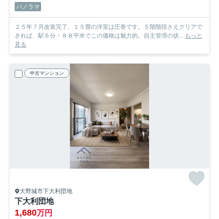
パノラマ
２５年７月改装完了、１５畳の洋室は圧巻です。５階階段さえクリアで
きれば、駅６分・８８平米でこの価格は魅力的。自主管理の状...
もっと
見る
中古マンション
大野城市下大利団地
下大利団地
1,680
万円