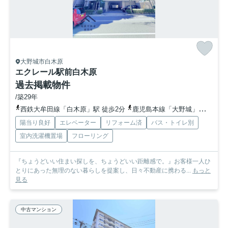
大野城市白木原
エクレール駅前白木原
過去掲載物件
/築29年
西鉄大牟田線「白木原」駅 徒歩2分
鹿児島本線「大野城」駅 徒歩6分
陽当り良好
エレベーター
リフォーム済
バス・トイレ別
室内洗濯機置場
フローリング
『ちょうどいい住まい探しを、ちょうどいい距離感で。』お客様一人ひ
とりにあった無理のない暮らしを提案し、日々不動産に携わる...
もっと
見る
中古マンション