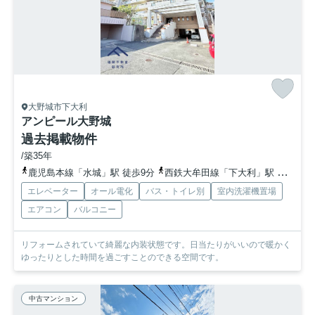
大野城市下大利
アンピール大野城
過去掲載物件
/築35年
鹿児島本線「水城」駅 徒歩9分
西鉄大牟田線「下大利」駅 徒歩15分
エレベーター
オール電化
バス・トイレ別
室内洗濯機置場
エアコン
バルコニー
リフォームされていて綺麗な内装状態です。日当たりがいいので暖かく
ゆったりとした時間を過ごすことのできる空間です。
中古マンション