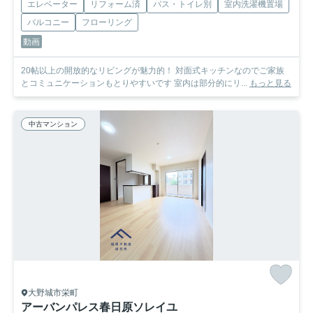
エレベーター
リフォーム済
バス・トイレ別
室内洗濯機置場
バルコニー
フローリング
動画
20帖以上の開放的なリビングが魅力的！ 対面式キッチンなのでご家族
とコミュニケーションもとりやすいです 室内は部分的にリ...
もっと見る
中古マンション
大野城市栄町
アーバンパレス春日原ソレイユ