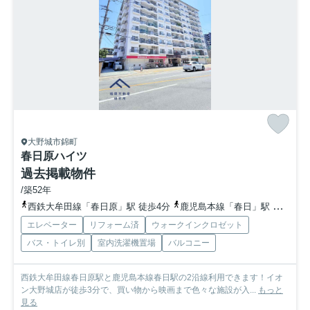
大野城市錦町
春日原ハイツ
過去掲載物件
/築52年
西鉄大牟田線「春日原」駅 徒歩4分
鹿児島本線「春日」駅 徒歩12分
エレベーター
リフォーム済
ウォークインクロゼット
バス・トイレ別
室内洗濯機置場
バルコニー
西鉄大牟田線春日原駅と鹿児島本線春日駅の2沿線利用できます！イオ
ン大野城店が徒歩3分で、買い物から映画まで色々な施設が入...
もっと
見る