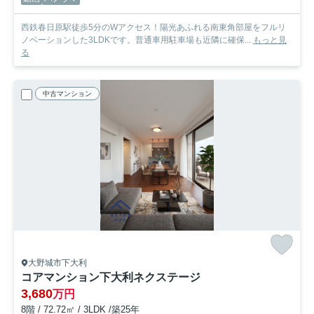
西鉄春日原駅徒歩5分のWアクセス！陽光あふれる南東角部屋をフルリ
ノベーションした3LDKです。普通車用駐車場も近隣に確保...
もっと見
る
中古マンション
大野城市下大利
コアマンション下大利ネクステージ
3,680
万円
8階 / 72.72㎡ / 3LDK /築25年