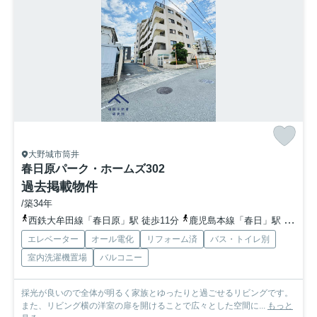
大野城市筒井
春日原パーク・ホームズ
302
過去掲載物件
/築34年
西鉄大牟田線「春日原」駅 徒歩11分
鹿児島本線「春日」駅 徒歩19分
エレベーター
オール電化
リフォーム済
バス・トイレ別
室内洗濯機置場
バルコニー
採光が良いので全体が明るく家族とゆったりと過ごせるリビングです。
また、リビング横の洋室の扉を開けることで広々とした空間に...
もっと