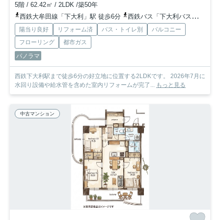
5階 / 62.42㎡ / 2LDK /築50年
西鉄大牟田線「下大利」駅 徒歩6分
西鉄バス「下大利バス停 」バス停下車 徒歩4分
陽当り良好
リフォーム済
バス・トイレ別
バルコニー
フローリング
都市ガス
パノラマ
西鉄下大利駅まで徒歩6分の好立地に位置する2LDKです。 2026年7月に
水回り設備や給水管を含めた室内リフォームが完了...
もっと見る
中古マンション