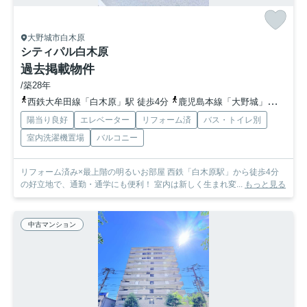
大野城市白木原
シティパル白木原
過去掲載物件
/築28年
西鉄大牟田線「白木原」駅 徒歩4分
鹿児島本線「大野城」駅 徒歩4分
陽当り良好
エレベーター
リフォーム済
バス・トイレ別
室内洗濯機置場
バルコニー
リフォーム済み×最上階の明るいお部屋 西鉄「白木原駅」から徒歩4分
の好立地で、通勤・通学にも便利！ 室内は新しく生まれ変...
もっと見る
中古マンション