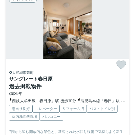
大野城市錦町
サングレート春日原
過去掲載物件
/築29年
西鉄大牟田線「春日原」駅 徒歩10分
鹿児島本線「春日」駅 徒歩16分
陽当り良好
エレベーター
リフォーム済
バス・トイレ別
室内洗濯機置場
バルコニー
7階から望む開放的な景色と、新調された水回り設備で気持ちよく新生