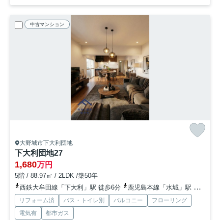
中古マンション
大野城市下大利団地
下大利団地27
1,680
万円
5階 / 88.97㎡ / 2LDK /築50年
西鉄大牟田線「下大利」駅 徒歩6分
鹿児島本線「水城」駅 徒歩20分
リフォーム済
バス・トイレ別
バルコニー
フローリング
電気有
都市ガス