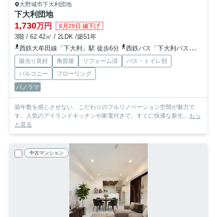
大野城市下大利団地
下大利団地
1,730
万円
6月29日 値下げ
3階 / 62.42㎡ / 2LDK /築51年
西鉄大牟田線「下大利」駅 徒歩6分
西鉄バス「下大利バス停 」バス停下車 徒歩4分
陽当り良好
角部屋
リフォーム済
バス・トイレ別
バルコニー
フローリング
パノラマ
築年数を感じさせない、こだわりのフルリノベーション空間が魅力で
す。人気のアイランドキッチンや家電付きで、すぐに快適な新生...
もっ
と見る
中古マンション