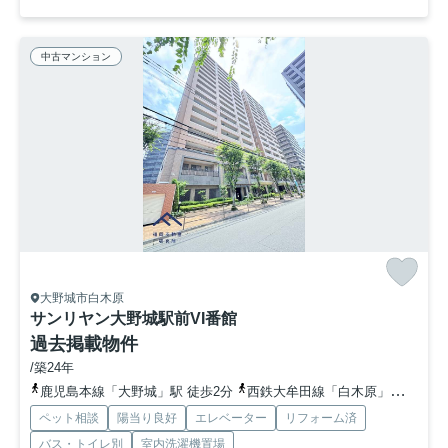
中古マンション
大野城市白木原
サンリヤン大野城駅前VI番館
過去掲載物件
/築24年
鹿児島本線「大野城」駅 徒歩2分
西鉄大牟田線「白木原」駅 徒歩7分
ペット相談
陽当り良好
エレベーター
リフォーム済
バス・トイレ別
室内洗濯機置場