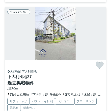
中古マンション
大野城市下大利団地
下大利団地27
過去掲載物件
/築50年
西鉄大牟田線「下大利」駅 徒歩6分
鹿児島本線「水城」駅 徒歩20分
リフォーム済
バス・トイレ別
バルコニー
フローリング
電気有
都市ガス