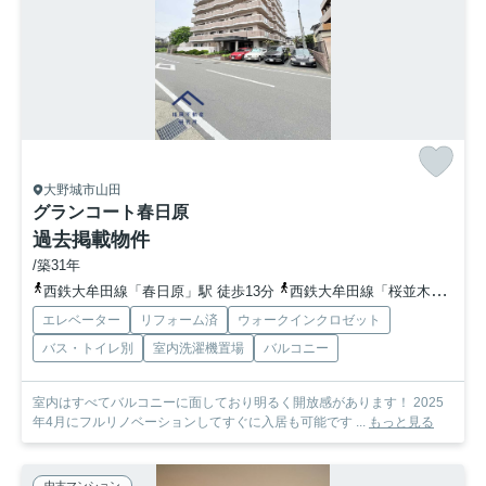
大野城市山田
グランコート春日原
過去掲載物件
/築31年
西鉄大牟田線「春日原」駅 徒歩13分
西鉄大牟田線「桜並木」駅 徒歩16分
エレベーター
リフォーム済
ウォークインクロゼット
バス・トイレ別
室内洗濯機置場
バルコニー
室内はすべてバルコニーに面しており明るく開放感があります！ 2025
年4月にフルリノベーションしてすぐに入居も可能です ...
もっと見る
中古マンション