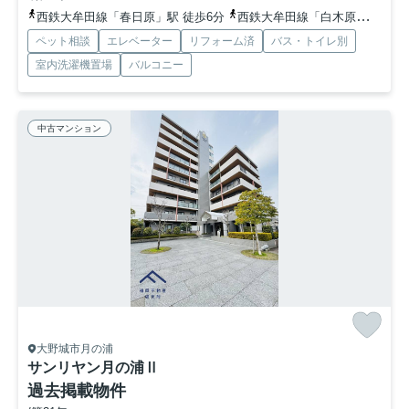
西鉄大牟田線「春日原」駅 徒歩6分
西鉄大牟田線「白木原」駅 徒歩13分
ペット相談
エレベーター
リフォーム済
バス・トイレ別
室内洗濯機置場
バルコニー
中古マンション
大野城市月の浦
サンリヤン月の浦Ⅱ
過去掲載物件