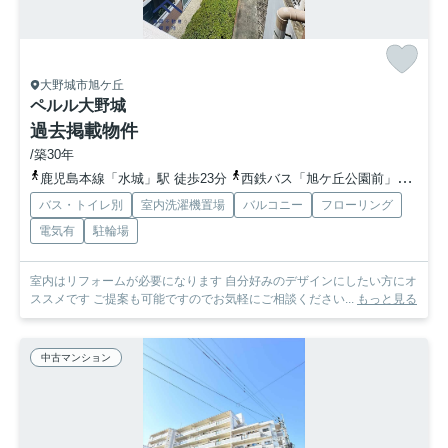
大野城市旭ケ丘
ペルル大野城
過去掲載物件
/築30年
鹿児島本線「水城」駅 徒歩23分
西鉄バス「旭ケ丘公園前」バス停下車 徒歩3分
バス・トイレ別
室内洗濯機置場
バルコニー
フローリング
電気有
駐輪場
室内はリフォームが必要になります 自分好みのデザインにしたい方にオ
ススメです ご提案も可能ですのでお気軽にご相談ください...
もっと見る
中古マンション