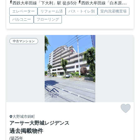
西鉄大牟田線「下大利」駅 徒歩5分
西鉄大牟田線「白木原」駅 徒歩11分
エレベーター
リフォーム済
バス・トイレ別
室内洗濯機置場
バルコニー
フローリング
中古マンション
大野城市錦町
アーサー大野城レジデンス
過去掲載物件
/築25年