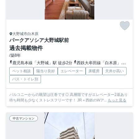
大野城市白木原
パークアソシア大野城駅前
過去掲載物件
/築8年
鹿児島本線「大野城」駅 徒歩2分
西鉄大牟田線「白木原」駅 徒歩5分
ペット相談
陽当り良好
エレベーター
床暖房
天井が高い
バス・トイレ別
バルコニーからの眺望は圧巻です◎ 高層階ですがエレベーター2基あり
待ち時間も少なくストレスフリーです！ JR＋西鉄のWア...
もっと見る
中古マンション