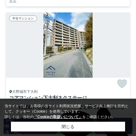
見る
中古マンション
大野城市下大利
コアマンション下大利ネクステージ
過去掲載物件
当サイトでは、お客様の当サイト利用状況把握、サービス向上検討を目的と
検索条件を変更
まとめてお問い合わせ
して、クッキー（Cookie）を使用しています。
/築25年
カンタ
詳しくは、当社の
「Cookieの取扱いについて」
をご確認ください。
ン60
鹿児島本線「水城」駅 徒歩7分
西鉄大牟田線「下大利」駅 徒歩14分
秒 来
閉じる
ペット相談
エレベーター
バス・トイレ別
室内洗濯機置場
店・内
バルコニー
フローリング