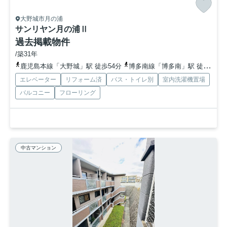
大野城市月の浦
サンリヤン月の浦Ⅱ
過去掲載物件
/築31年
鹿児島本線「大野城」駅 徒歩54分
博多南線「博多南」駅 徒歩50分
エレベーター
リフォーム済
バス・トイレ別
室内洗濯機置場
バルコニー
フローリング
中古マンション