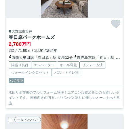
大野城市筒井
春日原パークホームズ
2,780
万円
2階 / 71.80㎡ / 3LDK /築34年
西鉄大牟田線「春日原」駅 徒歩12分
鹿児島本線「春日」駅 徒歩19分
陽当り良好
エレベーター
オール電化
リフォーム済
ウォークインクロゼット
バス・トイレ別
パノラマ
水回り全交換のフルリフォーム物件！エアコン設置済みなのも嬉しいポ
イントです。 南東向きの明るいリビングと家計に優しいオー...
もっと見
る
中古マンション