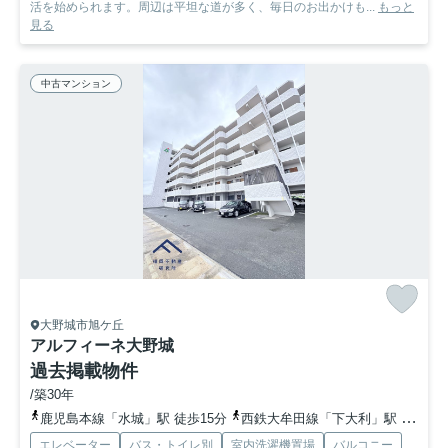
活を始められます。周辺は平坦な道が多く、毎日のお出かけも...
もっと
見る
中古マンション
大野城市旭ケ丘
アルフィーネ大野城
過去掲載物件
/築30年
鹿児島本線「水城」駅 徒歩15分
西鉄大牟田線「下大利」駅 徒歩19分
エレベーター
バス・トイレ別
室内洗濯機置場
バルコニー