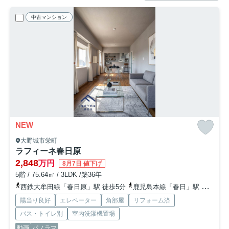
中古マンション
NEW
大野城市栄町
ラフィーネ春日原
2,848
万円
8月7日 値下げ
5階 / 75.64㎡ / 3LDK /築36年
西鉄大牟田線「春日原」駅 徒歩5分
鹿児島本線「春日」駅 徒歩7分
陽当り良好
エレベーター
角部屋
リフォーム済
バス・トイレ別
室内洗濯機置場
動画
パノラマ