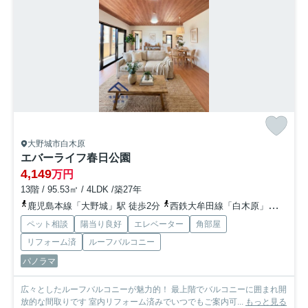
大野城市白木原
エバーライフ春日公園
4,149
万円
13階 / 95.53㎡ / 4LDK /築27年
鹿児島本線「大野城」駅 徒歩2分
西鉄大牟田線「白木原」駅 徒歩5分
ペット相談
陽当り良好
エレベーター
角部屋
リフォーム済
ルーフバルコニー
パノラマ
広々としたルーフバルコニーが魅力的！ 最上階でバルコニーに囲まれ開
放的な間取りです 室内リフォーム済みでいつでもご案内可...
もっと見る