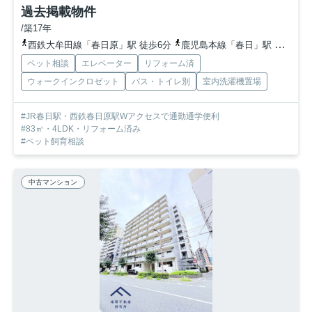
過去掲載物件
/築17年
西鉄大牟田線「春日原」駅 徒歩6分
鹿児島本線「春日」駅 徒歩7分
ペット相談
エレベーター
リフォーム済
ウォークインクロゼット
バス・トイレ別
室内洗濯機置場
#JR春日駅・西鉄春日原駅Wアクセスで通勤通学便利
#83㎡・4LDK・リフォーム済み
#ペット飼育相談
中古マンション