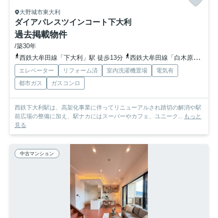
大野城市東大利
ダイアパレスツインコート下大利
過去掲載物件
/築30年
西鉄大牟田線「下大利」駅 徒歩13分
西鉄大牟田線「白木原」駅 徒歩13分
エレベーター
リフォーム済
室内洗濯機置場
電気有
都市ガス
ガスコンロ
西鉄下大利駅は、高架化事業に伴ってリニューアルされ踏切の解消や駅
前広場の整備に加え、駅ナカにはスーパーやカフェ、ユニーク...
もっと
見る
中古マンション