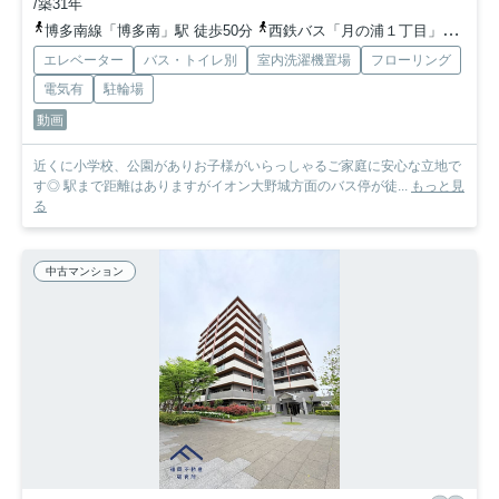
/築31年
博多南線「博多南」駅 徒歩50分
西鉄バス「月の浦１丁目」バス停下車 徒歩1分
エレベーター
バス・トイレ別
室内洗濯機置場
フローリング
電気有
駐輪場
動画
近くに小学校、公園がありお子様がいらっしゃるご家庭に安心な立地で
す◎ 駅まで距離はありますがイオン大野城方面のバス停が徒...
もっと見
る
中古マンション