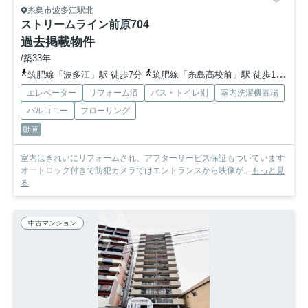
糸島市波多江駅北
ストリームライン前原
704
過去掲載物件
/築33年
筑肥線「波多江」駅 徒歩7分
筑肥線「糸島高校前」駅 徒歩18分
筑
エレベーター
リフォーム済
バス・トイレ別
室内洗濯機置場
バルコニー
フローリング
動画
室内はきれいにリフォームされ、アフターサービス保証もついています
オートロック付きで防犯カメラではエントランスから映像が...
もっと見
る
中古マンション