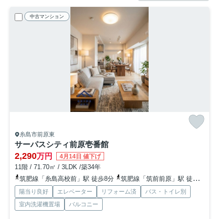
中古マンション
糸島市前原東
サーパスシティ前原壱番館
2,290
万円
4月14日 値下げ
11階 / 71.70㎡ / 3LDK /築34年
筑肥線「糸島高校前」駅 徒歩8分
筑肥線「筑前前原」駅 徒歩14分
陽当り良好
エレベーター
リフォーム済
バス・トイレ別
室内洗濯機置場
バルコニー