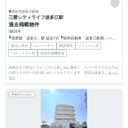
糸島市波多江駅南
三愛シティライフ波多江駅
過去掲載物件
/築31年
筑肥線「波多江」駅 徒歩7分
昭和自動車「波多江駅西」バス停下車 徒歩5分
陽当り良好
エレベーター
耐震構造
リフォーム済
バス・トイレ別
室内洗濯機置場
南西向きの明るいリビングから差し込む陽光と、リバーサイドならでは
の静けさが日々の生活にゆとりをもたらします。周辺は波多江...
もっと
見る
中古マンション