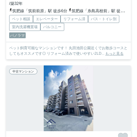
/築32年
筑肥線「筑前前原」駅 徒歩6分
筑肥線「糸島高校前」駅 徒歩17分
ペット相談
エレベーター
リフォーム済
バス・トイレ別
室内洗濯機置場
バルコニー
パノラマ
ペット飼育可能なマンションです！ 丸田池田公園近くでお散歩コースと
してもオススメです◎ リフォーム済みで使いやすい2LD...
もっと見る
中古マンション