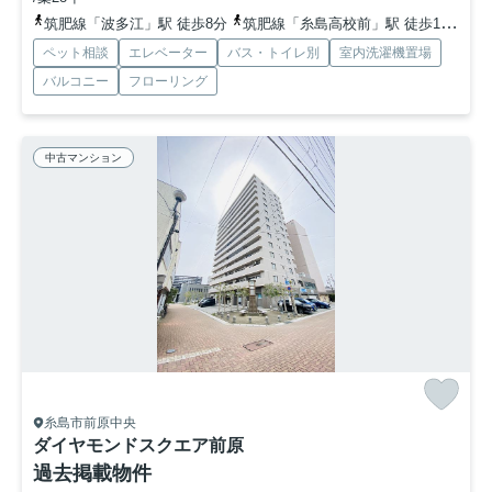
筑肥線「波多江」駅 徒歩8分
筑肥線「糸島高校前」駅 徒歩14分
筑
ペット相談
エレベーター
バス・トイレ別
室内洗濯機置場
バルコニー
フローリング
中古マンション
糸島市前原中央
ダイヤモンドスクエア前原
過去掲載物件