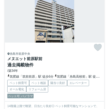
糸島市前原中央
メヌエット前原駅前
過去掲載物件
/築34年
筑肥線「筑前前原」駅 徒歩6分
筑肥線「糸島高校前」駅 徒歩20分
ペット飼育可
ペット相談
陽当り良好
エレベーター
オール電化
リフォーム済
ペット可
パノラマ
14階最上階で眺望、日当たり良好◎ ペット飼育可能なマンションで、