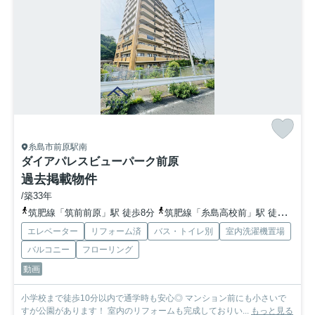
糸島市前原駅南
ダイアパレスビューパーク前原
過去掲載物件
/築33年
筑肥線「筑前前原」駅 徒歩8分
筑肥線「糸島高校前」駅 徒歩22分
エレベーター
リフォーム済
バス・トイレ別
室内洗濯機置場
バルコニー
フローリング
動画
小学校まで徒歩10分以内で通学時も安心◎ マンション前にも小さいで
すが公園があります！ 室内のリフォームも完成しておりい...
もっと見る