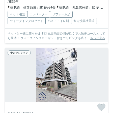
/築32年
筑肥線「筑前前原」駅 徒歩6分
筑肥線「糸島高校前」駅 徒歩17分
ペット相談
エレベーター
リフォーム済
ウォークインクロゼット
バス・トイレ別
室内洗濯機置場
ペットと一緒に暮らせます◎ 丸田池田公園が近くでお散歩コースとして
も最適！ ウォークインクローゼット付きでリビングも広く...
もっと見る
中古マンション