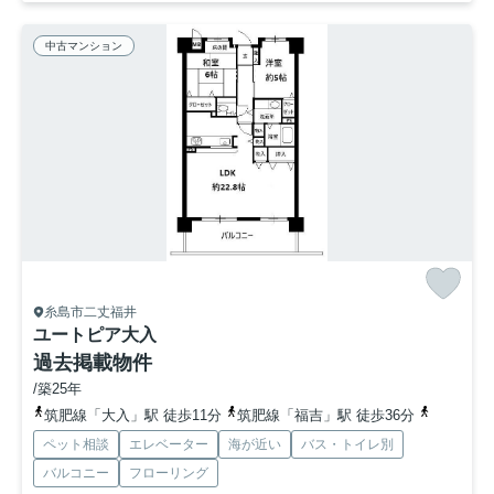
中古マンション
糸島市二丈福井
ユートピア大入
過去掲載物件
/築25年
筑肥線「大入」駅 徒歩11分
筑肥線「福吉」駅 徒歩36分
筑肥線「
ペット相談
エレベーター
海が近い
バス・トイレ別
バルコニー
フローリング