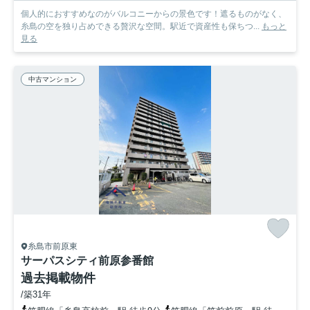
個人的におすすめなのがバルコニーからの景色です！遮るものがなく、
糸島の空を独り占めできる贅沢な空間。駅近で資産性も保ちつ...
もっと
見る
中古マンション
糸島市前原東
サーパスシティ前原参番館
過去掲載物件
/築31年