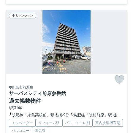
中古マンション
糸島市前原東
サーパスシティ前原参番館
過去掲載物件
/築31年
筑肥線「糸島高校前」駅 徒歩9分
筑肥線「筑前前原」駅 徒歩14分
エレベーター
リフォーム済
バス・トイレ別
室内洗濯機置場
バルコニー
電気有