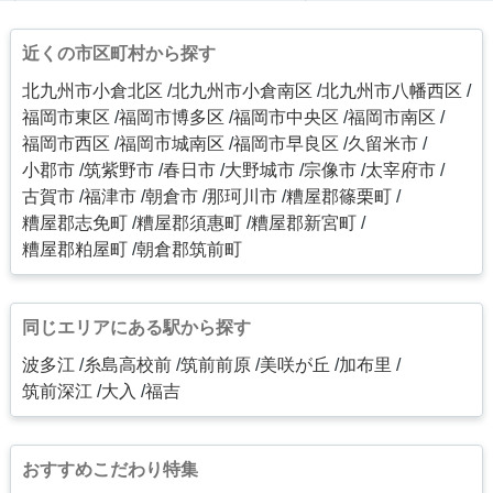
近くの市区町村から探す
北九州市小倉北区
北九州市小倉南区
北九州市八幡西区
福岡市東区
福岡市博多区
福岡市中央区
福岡市南区
福岡市西区
福岡市城南区
福岡市早良区
久留米市
小郡市
筑紫野市
春日市
大野城市
宗像市
太宰府市
古賀市
福津市
朝倉市
那珂川市
糟屋郡篠栗町
糟屋郡志免町
糟屋郡須惠町
糟屋郡新宮町
糟屋郡粕屋町
朝倉郡筑前町
同じエリアにある駅から探す
波多江
糸島高校前
筑前前原
美咲が丘
加布里
筑前深江
大入
福吉
おすすめこだわり特集