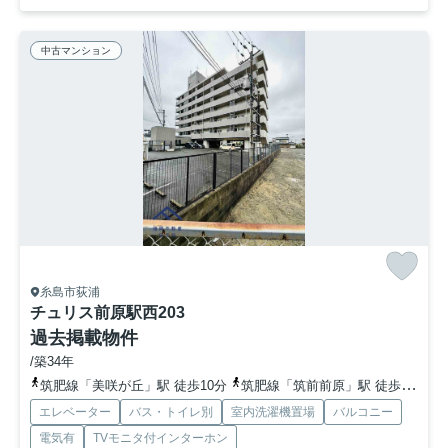
中古マンション
糸島市荻浦
チュリス前原駅西
203
過去掲載物件
/築34年
筑肥線「美咲が丘」駅 徒歩10分
筑肥線「筑前前原」駅 徒歩11分
エレベーター
バス・トイレ別
室内洗濯機置場
バルコニー
電気有
TVモニタ付インターホン