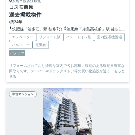
糸島市波多江駅北
コスモ前原
過去掲載物件
/築34年
筑肥線「波多江」駅 徒歩7分
筑肥線「糸島高校前」駅 徒歩15分
筑
エレベーター
リフォーム済
バス・トイレ別
室内洗濯機置場
バルコニー
電気有
パノラマ
リフォームされており綺麗な室内で各お部屋に収納のある収納量豊富な
間取りです。スーパーやドラッグストア等の買い物施設が近く...
もっと
見る
中古マンション