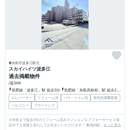
糸島市波多江駅北
スカイハイツ波多江
過去掲載物件
/築34年
筑肥線「波多江」駅 徒歩3分
筑肥線「糸島高校前」駅 徒歩22分
筑
エレベーター
リフォーム済
バス・トイレ別
室内洗濯機置場
バルコニー
フローリング
小学校まで徒歩3分のリフォーム済みマンション◎ アフターサービス保
証付で入居後も安心してお住まいいただけます！ 敷地内駐...
もっと見る