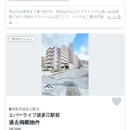
登山口や海岸まで車で約7分、休日はのんびりアウトドアも楽しめる環
境です◎ 内装のリフォームも完了して、いつでもご案内可能...
もっと見
る
中古マンション
糸島市波多江駅北
エバーライフ波多江駅前
過去掲載物件
/築28年