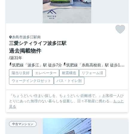
糸島市波多江駅南
三愛シティライフ波多江駅
過去掲載物件
/築31年
筑肥線「波多江」駅 徒歩7分
筑肥線「糸島高校前」駅 徒歩15分
筑
陽当り良好
エレベーター
耐震構造
リフォーム済
ウォークインクロゼット
バス・トイレ別
『ちょうどいい住まい探しを、ちょうどいい距離感で。』お客様一人ひ
とりにあった無理のない暮らしを提案し、日々不動産に携わる...
もっと
見る
中古マンション