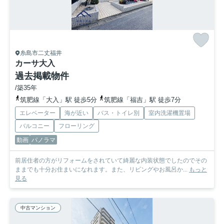
糸島市二丈福井
カーサ大入
過去掲載物件
/築35年
筑肥線「大入」駅 徒歩5分
筑肥線「福吉」駅 徒歩7分
エレベーター
海が近い
バス・トイレ別
室内洗濯機置場
バルコニー
フローリング
動画
パノラマ
前居住者の方がリフォームをされていて綺麗な内装状態でしたのでその
ままでも十分お住まいになれます。また、リビングやお風呂か...
もっと
見る
中古マンション