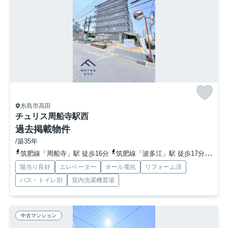
糸島市高田
チュリス周船寺駅西
過去掲載物件
/築35年
筑肥線「周船寺」駅 徒歩16分
筑肥線「波多江」駅 徒歩17分
筑肥
陽当り良好
エレベーター
オール電化
リフォーム済
バス・トイレ別
室内洗濯機置場
中古マンション