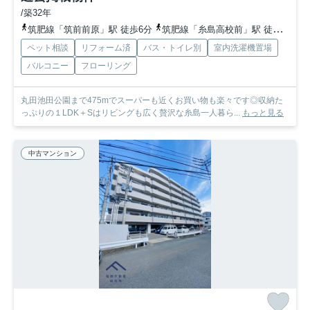
/築32年
筑肥線「筑前前原」駅 徒歩6分
筑肥線「糸島高校前」駅 徒歩17分
ペット相談
リフォーム済
バス・トイレ別
室内洗濯機置場
バルコニー
フローリング
丸田池田公園まで475mでスーパーも近くお買い物も楽々です◎収納た
っぷりの１LDK＋Sはリビングも広く贅沢な糸島一人暮ら...
もっと見る
中古マンション