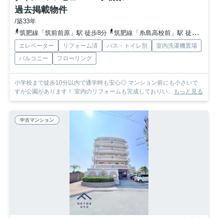
過去掲載物件
/築33年
筑肥線「筑前前原」駅 徒歩8分
筑肥線「糸島高校前」駅 徒歩22分
エレベーター
リフォーム済
バス・トイレ別
室内洗濯機置場
バルコニー
フローリング
小学校まで徒歩10分以内で通学時も安心◎ マンション前にも小さいで
すが公園があります！ 室内のリフォームも完成しておりい...
もっと見る
中古マンション