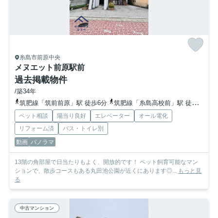
糸島市前原中央
メヌエット前原駅前
過去掲載物件
/築34年
筑肥線「筑前前原」駅 徒歩6分
筑肥線「糸島高校前」駅 徒歩20分
ペット相談
陽当り良好
エレベーター
オール電化
リフォーム済
バス・トイレ別
動画
パノラマ
13階の角部屋で日当たりもよく、開放的です！ ペット飼育可能なマン
ションで、散歩コースもある丸田池公園が近くにあります◎...
もっと見
る
中古マンション