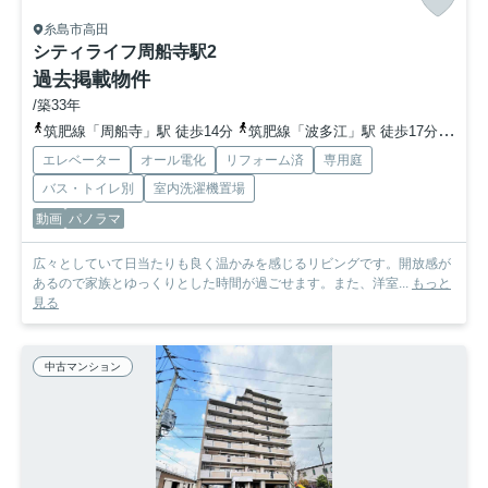
糸島市高田
シティライフ周船寺駅2
過去掲載物件
/築33年
筑肥線「周船寺」駅 徒歩14分
筑肥線「波多江」駅 徒歩17分
筑肥
エレベーター
オール電化
リフォーム済
専用庭
バス・トイレ別
室内洗濯機置場
動画
パノラマ
広々としていて日当たりも良く温かみを感じるリビングです。開放感が
あるので家族とゆっくりとした時間が過ごせます。また、洋室...
もっと
見る
中古マンション