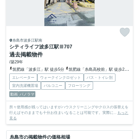
糸島市波多江駅南
シティライフ波多江駅Ⅲ
707
過去掲載物件
/築29年
筑肥線「波多江」駅 徒歩5分
筑肥線「糸島高校前」駅 徒歩24分
筑
エレベーター
ウォークインクロゼット
バス・トイレ別
室内洗濯機置場
バルコニー
フローリング
動画
パノラマ
所々使用感が残ってはいますがハウスクリーニングやクロスの張替えを
行えばそのままでも十分お住まいなることは可能です。実際に...
もっと
見る
糸島市の掲載物件の価格相場