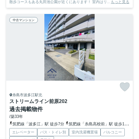
散歩コースもある丸田池公園が近くにあります！ 室内はリ...
もっと見る
中古マンション
糸島市波多江駅北
ストリームライン前原
202
過去掲載物件
/築33年
筑肥線「波多江」駅 徒歩7分
筑肥線「糸島高校前」駅 徒歩18分
筑
エレベーター
バス・トイレ別
室内洗濯機置場
バルコニー