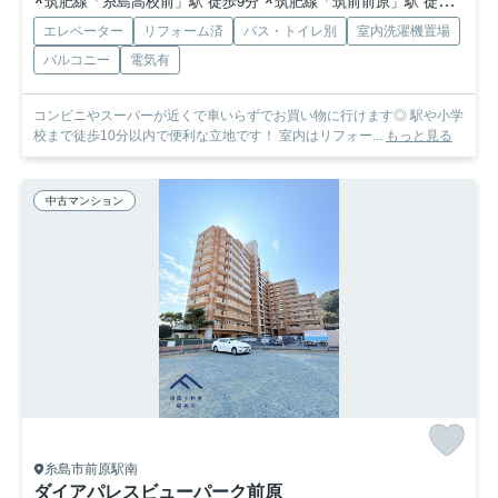
筑肥線「糸島高校前」駅 徒歩9分
筑肥線「筑前前原」駅 徒歩14分
エレベーター
リフォーム済
バス・トイレ別
室内洗濯機置場
バルコニー
電気有
コンビニやスーパーが近くで車いらずでお買い物に行けます◎ 駅や小学
校まで徒歩10分以内で便利な立地です！ 室内はリフォー...
もっと見る
中古マンション
糸島市前原駅南
ダイアパレスビューパーク前原