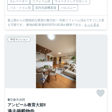
エレベーター
リフォーム済
ウォークインクロゼット
バス・トイレ別
室内洗濯機置場
バルコニー
最上階からの開放的な眺望が魅力的！ 内装リフォーム済みですぐに入居
も可能です。 敷地内駐車場4000円の区画が継承できお...
もっと見る
中古マンション
宗像市赤間
アンピール教育大前II
過去掲載物件