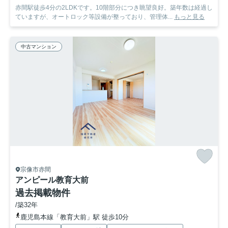
赤間駅徒歩4分の2LDKです。10階部分につき眺望良好。築年数は経過し
ていますが、オートロック等設備が整っており、管理体...
もっと見る
中古マンション
宗像市赤間
アンピール教育大前
過去掲載物件
/築32年
鹿児島本線「教育大前」駅 徒歩10分