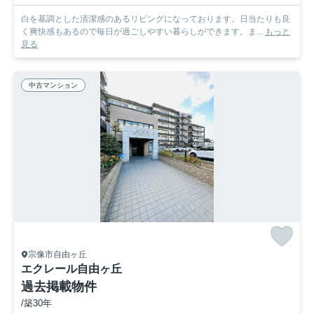
白を基調とした清潔感のあるリビングになっております。日当たりも良
く爽快感もあるので毎日が過ごしやすい暮らしができます。ま...
もっと
見る
中古マンション
宗像市自由ヶ丘
エクレール自由ヶ丘
過去掲載物件
/築30年