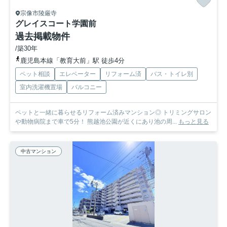
宗像市陵厳寺
グレイスコート学園前
過去掲載物件
/築30年
鹿児島本線「教育大前」駅 徒歩4分
ペット相談
エレベーター
リフォーム済
バス・トイレ別
室内洗濯機置場
バルコニー
ペットと一緒に暮らせるリフォーム済みマンション◎ トリミングサロン
や動物病院まで車で5分！ 熊越池公園が近くにあり池の周...
もっと見る
中古マンション