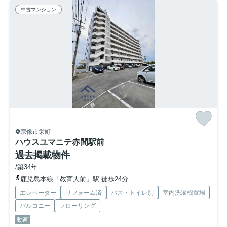
中古マンション
宗像市栄町
ハウスユマニテ赤間駅前
過去掲載物件
/築34年
鹿児島本線「教育大前」駅 徒歩24分
エレベーター
リフォーム済
バス・トイレ別
室内洗濯機置場
バルコニー
フローリング
動画