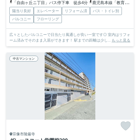
「自由ヶ丘ニ丁目」バス停下車 徒歩4分
鹿児島本線「教育大前」駅 徒歩30分
陽当り良好
エレベーター
リフォーム済
バス・トイレ別
バルコニー
フローリング
広々としたバルコニーで日当たり風通しが良い一室です◎ 室内はリフォ
ーム済みでそのまま入居ができます！ 駅までの距離は少し...
もっと見る
中古マンション
宗像市陵厳寺