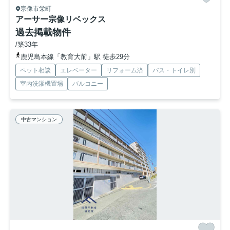
宗像市栄町
アーサー宗像リベックス
過去掲載物件
/築33年
鹿児島本線「教育大前」駅 徒歩29分
ペット相談
エレベーター
リフォーム済
バス・トイレ別
室内洗濯機置場
バルコニー
中古マンション