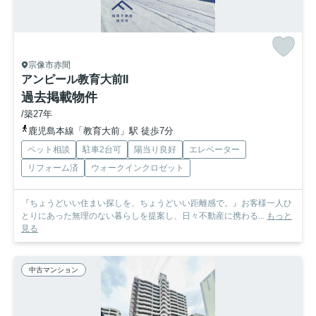
宗像市赤間
アンピール教育大前II
過去掲載物件
/築27年
鹿児島本線「教育大前」駅 徒歩7分
ペット相談
駐車2台可
陽当り良好
エレベーター
リフォーム済
ウォークインクロゼット
『ちょうどいい住まい探しを、ちょうどいい距離感で。』お客様一人ひ
とりにあった無理のない暮らしを提案し、日々不動産に携わる...
もっと
見る
中古マンション