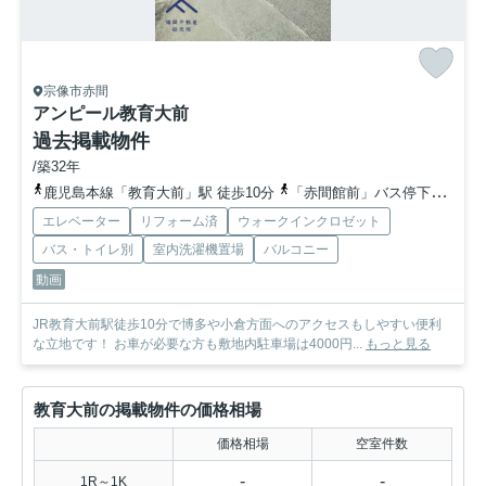
宗像市赤間
アンピール教育大前
過去掲載物件
/築32年
鹿児島本線「教育大前」駅 徒歩10分
「赤間館前」バス停下車 徒歩4分
エレベーター
リフォーム済
ウォークインクロゼット
バス・トイレ別
室内洗濯機置場
バルコニー
動画
JR教育大前駅徒歩10分で博多や小倉方面へのアクセスもしやすい便利
な立地です！ お車が必要な方も敷地内駐車場は4000円...
もっと見る
教育大前の掲載物件の価格相場
価格相場
空室件数
-
-
1R～1K