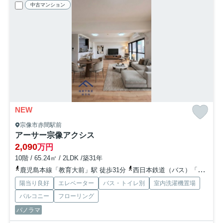
中古マンション
NEW
宗像市赤間駅前
アーサー宗像アクシス
2,090
万円
10階 / 65.24㎡ / 2LDK /築31年
鹿児島本線「教育大前」駅 徒歩31分
西日本鉄道（バス）「赤間駅前」バス停下車 徒歩5分
陽当り良好
エレベーター
バス・トイレ別
室内洗濯機置場
バルコニー
フローリング
パノラマ