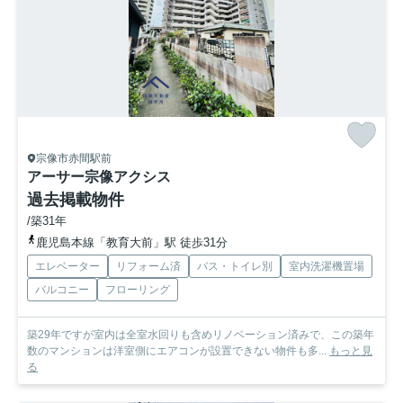
宗像市赤間駅前
アーサー宗像アクシス
過去掲載物件
/築31年
鹿児島本線「教育大前」駅 徒歩31分
エレベーター
リフォーム済
バス・トイレ別
室内洗濯機置場
バルコニー
フローリング
築29年ですが室内は全室水回りも含めリノベーション済みで、この築年
数のマンションは洋室側にエアコンが設置できない物件も多...
もっと見
る