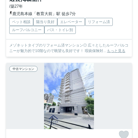
/築27年
鹿児島本線「教育大前」駅 徒歩7分
ペット相談
陽当り良好
エレベーター
リフォーム済
ルーフバルコニー
バス・トイレ別
メゾネットタイプのリフォーム済マンション◎ 広々としたルーフバルコ
ニーが魅力的で10階なので眺望も良好です！ 瑕疵保険対...
もっと見る
中古マンション