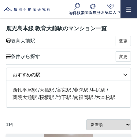
閲覧履歴
お気に入り
物件検索
鹿児島本線 教育大前駅のマンション一覧
教育大前駅
変更
条件から探す
変更
おすすめの駅
西鉄平尾駅
/
大橋駅
/
高宮駅
/
薬院駅
/
井尻駅
/
薬院大通駅
/
桜坂駅
/
竹下駅
/
南福岡駅
/
六本松駅
11
件