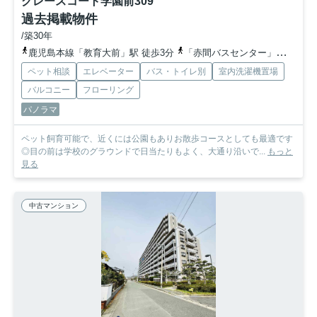
グレースコート学園前
309
過去掲載物件
/築30年
鹿児島本線「教育大前」駅 徒歩3分
「赤間バスセンター」バス停下車 徒歩3分
ペット相談
エレベーター
バス・トイレ別
室内洗濯機置場
バルコニー
フローリング
パノラマ
ペット飼育可能で、近くには公園もありお散歩コースとしても最適です
◎目の前は学校のグラウンドで日当たりもよく、大通り沿いで...
もっと
見る
中古マンション