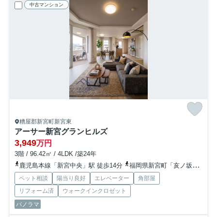
中古マンション
糟屋郡新宮町新宮東
アーサー新宮グランヒルズ
3,949
万円
3階 / 96.42㎡ / 4LDK /築24年
鹿児島本線「新宮中央」駅 徒歩14分
福岡県新宮町「亥ノ坂」バス停下車 徒歩1分
ペット相談
陽当り良好
エレベーター
角部屋
リフォーム済
ウォークインクロゼット
パノラマ