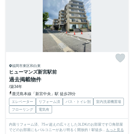
福岡市東区和白東
ヒューマンズ新宮駅前
過去掲載物件
/築34年
鹿児島本線「新宮中央」駅 徒歩28分
エレベーター
リフォーム済
バス・トイレ別
室内洗濯機置場
フローリング
電気有
内装リフォーム済、75㎡超えの広々とした3LDKのお部屋です◎角部屋
でどのお部屋にもバルコニーがあり明るく開放的！駅徒歩...
もっと見る