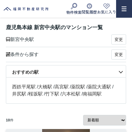
閲覧履歴
お気に入り
物件検索
鹿児島本線 新宮中央駅のマンション一覧
新宮中央駅
変更
条件から探す
変更
おすすめの駅
西鉄平尾駅
/
大橋駅
/
高宮駅
/
薬院駅
/
薬院大通駅
/
井尻駅
/
桜坂駅
/
竹下駅
/
六本松駅
/
南福岡駅
10
件