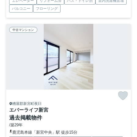
エレベーター
リフォーム済
バス・トイレ別
室内洗濯機置場
バルコニー
フローリング
中古マンション
糟屋郡新宮町夜臼
エバーライフ新宮
過去掲載物件
/築29年
鹿児島本線「新宮中央」駅 徒歩15分