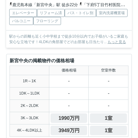
鹿児島本線「新宮中央」駅 徒歩22分
「下府5丁目竹村医院前」バス停下車 徒歩1分
エレベーター
リフォーム済
バス・トイレ別
室内洗濯機置場
バルコニー
フローリング
駅からの距離も近く小中学校まで徒歩10分以内でお子様がいるご家庭も
安心な立地です！4LDKの角部屋でどのお部屋も日当たり...
もっと見る
新宮中央の掲載物件の価格相場
価格相場
空室件数
-
-
1R～1K
-
-
1DK～1LDK
-
-
2K～2LDK
1990万円
1室
3K～3LDK
3949万円
1室
4K～4LDK以上