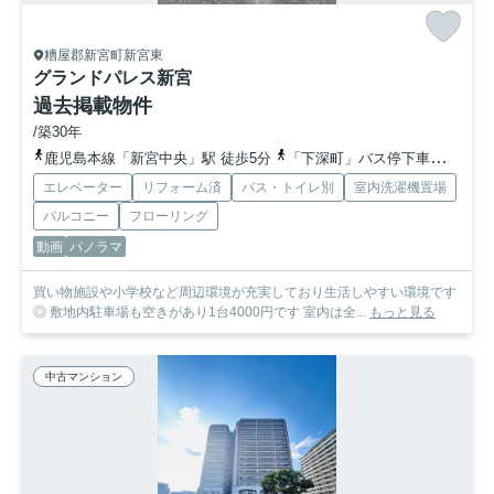
糟屋郡新宮町新宮東
グランドパレス新宮
過去掲載物件
/築30年
鹿児島本線「新宮中央」駅 徒歩5分
「下深町」バス停下車 徒歩3分
エレベーター
リフォーム済
バス・トイレ別
室内洗濯機置場
バルコニー
フローリング
動画
パノラマ
買い物施設や小学校など周辺環境が充実しており生活しやすい環境です
◎ 敷地内駐車場も空きがあり1台4000円です 室内は全...
もっと見る
中古マンション