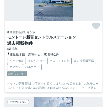
糟屋郡新宮町緑ケ浜
モントーレ新宮セントラルステーション
過去掲載物件
/築13年
鹿児島本線「新宮中央」駅 徒歩1分
ペット相談
エレベーター
バス・トイレ別
室内洗濯機置場
エアコン
バルコニー
動画
パノラマ
ペットの飼育3匹まで可能です 近くにはきれいな公園もありお散歩コー
スとしても◎ 徒歩8分の場所には動物病院もあります！ ...
もっと見る
中古マンション