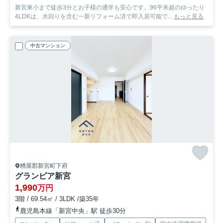
新宮東小まで徒歩3分とお子様の通学も安心です。96平米超のゆったり
4LDKは、水回りを含む一新リフォーム済で即入居可能で...
もっと見る
中古マンション
糟屋郡新宮町下府
グランピア新宮
1,990
万円
3階 / 69.54㎡ / 3LDK /築35年
鹿児島本線「新宮中央」駅 徒歩30分