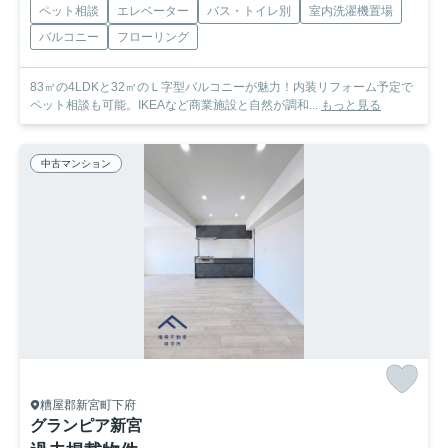
ペット相談
エレベーター
バス・トイレ別
室内洗濯機置場
バルコニー
フローリング
83㎡の4LDKと32㎡のＬ字型バルコニーが魅力！内装リフォーム予定で
ペット相談も可能。IKEAなど商業施設と自然が調和...
もっと見る
中古マンション
糟屋郡新宮町下府
グランピア新宮