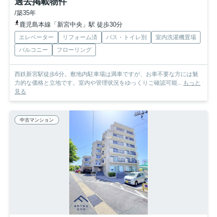
過去掲載物件
/築35年
鹿児島本線「新宮中央」駅 徒歩30分
エレベーター
リフォーム済
バス・トイレ別
室内洗濯機置場
バルコニー
フローリング
西鉄新宮駅徒歩6分。敷地内駐車場は満車ですが、お車不要な方には魅
力的な価格と立地です。室内や管理状況をゆっくりご確認可能...
もっと
見る
中古マンション