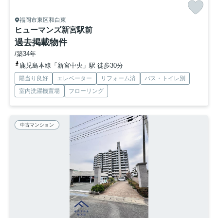
福岡市東区和白東
ヒューマンズ新宮駅前
過去掲載物件
/築34年
鹿児島本線「新宮中央」駅 徒歩30分
陽当り良好
エレベーター
リフォーム済
バス・トイレ別
室内洗濯機置場
フローリング
中古マンション