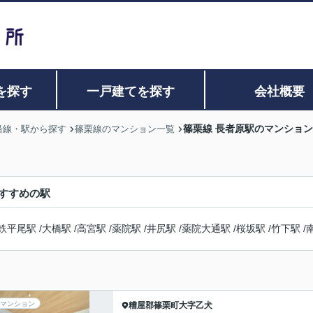
を探す
一戸建てを探す
会社概要
篠栗線 長者原駅のマンショ
沿線・駅から探す
篠栗線のマンション一覧
すすめの駅
鉄平尾駅
/
大橋駅
/
高宮駅
/
薬院駅
/
井尻駅
/
薬院大通駅
/
桜坂駅
/
竹下駅
/
マンション
糟屋郡篠栗町
大字乙犬