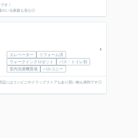
ンです！
様のいる家庭も安心◎
エレベーター
リフォーム済
ウォークインクロゼット
バス・トイレ別
室内洗濯機置場
バルコニー
周辺にはコンビニやドラッグストアもあり買い物も便利です◎