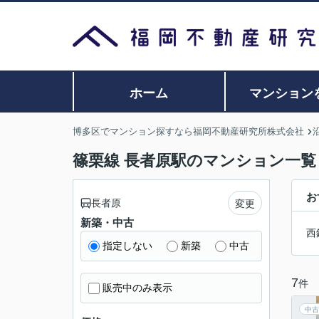
ホーム
マンション
博多区でマンション探すなら福岡不動産研究所株式会社
篠栗線 長者原駅のマンション一覧
お
長者原
変更
新築・中古
西
指定しない
新築
中古
7
件
販売中のみ表示
中古