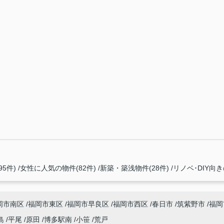
5件)
女性に人気の物件(82件)
新築・築浅物件(28件)
リノベ･DIY向き
岡市南区
福岡市東区
福岡市早良区
福岡市西区
春日市
筑紫野市
福岡
島
平尾
原田
博多駅南
小笹
荒戸