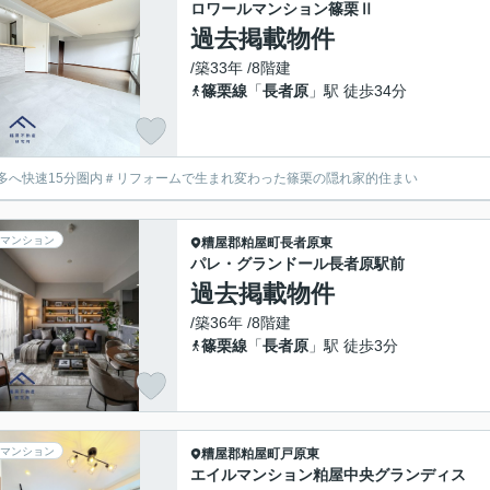
ロワールマンション篠栗Ⅱ
過去掲載物件
/築33年 /8階建
篠栗線
「
長者原
」駅 徒歩34分
多へ快速15分圏内＃リフォームで生まれ変わった篠栗の隠れ家的住まい
マンション
糟屋郡粕屋町
長者原東
パレ・グランドール長者原駅前
過去掲載物件
/築36年 /8階建
篠栗線
「
長者原
」駅 徒歩3分
マンション
糟屋郡粕屋町
戸原東
エイルマンション粕屋中央グランディス