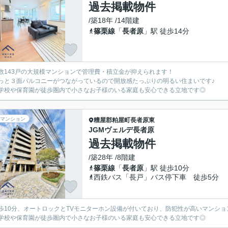
過去掲載物件
/築18年 /14階建
篠栗線
「
長者原
」駅 徒歩14分
数143戸の大規模マンションで管理費・積立金が抑えられます！
っと３面バルコニーがつながっているので開放感たっぷりの明るい住まいです♪
学校や保育園が徒歩圏内で小さなお子様のいる家庭も安心できる立地です◎
マンション
糟屋郡粕屋町
長者原東
JGMヴェルデ長者原
過去掲載物件
/築28年 /8階建
篠栗線
「
長者原
」駅 徒歩10分
西鉄バス「長戸」バス停下車 徒歩5分
歩10分、オートロックとTVモニターホン設備が付いており、防犯性が高いマンショ
学校や保育園が徒歩圏内で小さなお子様のいる家庭も安心できる立地です◎