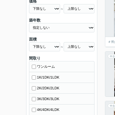
価格
～
築年数
面積
＃博
～
中古
間取り
ワンルーム
1K/1DK/1LDK
2K/2DK/2LDK
3K/3DK/3LDK
中古
4K/4DK/4LDK