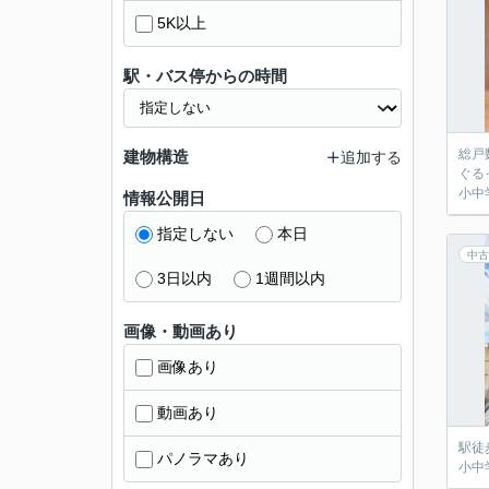
5K以上
駅・バス停からの時間
総戸
建物構造
追加する
ぐる
小中
情報公開日
指定しない
本日
中古
3日以内
1週間以内
画像・動画あり
画像あり
動画あり
駅徒
パノラマあり
小中