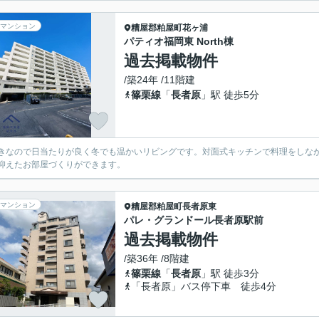
マンション
糟屋郡粕屋町
花ヶ浦
パティオ福岡東 North棟
過去掲載物件
/築24年 /11階建
篠栗線
「
長者原
」駅 徒歩5分
きなので日当たりが良く冬でも温かいリビングです。対面式キッチンで料理をしな
抑えたお部屋づくりができます。
マンション
糟屋郡粕屋町
長者原東
パレ・グランドール長者原駅前
過去掲載物件
/築36年 /8階建
篠栗線
「
長者原
」駅 徒歩3分
「長者原」バス停下車 徒歩4分