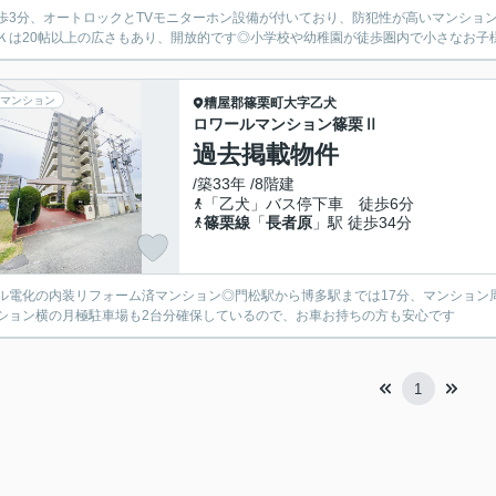
歩3分、オートロックとTVモニターホン設備が付いており、防犯性が高いマンショ
Ｋは20帖以上の広さもあり、開放的です◎小学校や幼稚園が徒歩圏内で小さなお子
マンション
糟屋郡篠栗町
大字乙犬
ロワールマンション篠栗Ⅱ
過去掲載物件
/築33年 /8階建
「乙犬」バス停下車 徒歩6分
篠栗線
「
長者原
」駅 徒歩34分
ル電化の内装リフォーム済マンション◎門松駅から博多駅までは17分、マンション
ション横の月極駐車場も2台分確保しているので、お車お持ちの方も安心です
1