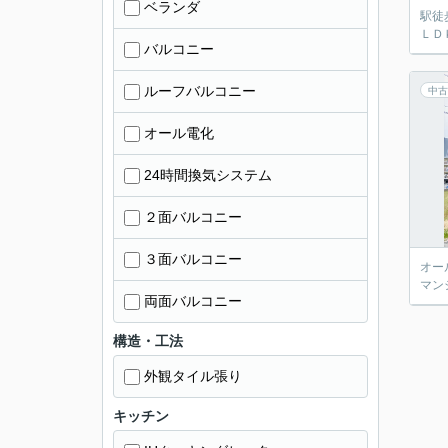
ベランダ
駅徒
ＬＤ
バルコニー
ルーフバルコニー
中古
オール電化
24時間換気システム
２面バルコニー
３面バルコニー
オー
マン
両面バルコニー
構造・工法
外観タイル張り
キッチン