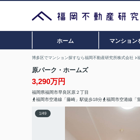
ホーム
マンション
博多区でマンション探すなら福岡不動産研究所株式会社
原パーク・ホームズ
3,290万円
福岡県
福岡市早良区
原
２丁目
福岡市空港線「藤崎」駅徒歩18分
福岡市空港線「室
1
/
49