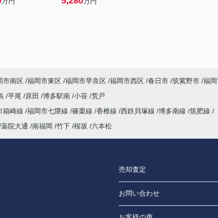
0
5,280
万円
万円
岡市南区
福岡市東区
福岡市早良区
福岡市西区
春日市
筑紫野市
福岡
島
平尾
原田
博多駅南
小笹
荒戸
市箱崎線
福岡市七隈線
篠栗線
香椎線
西鉄貝塚線
博多南線
筑肥線
薬院大通
南福岡
竹下
桜坂
六本松
売却査定
お問い合わせ
お客様の声