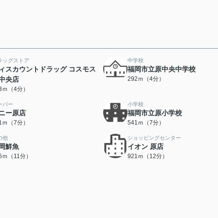
ラッグストア
中学校
ィスカウントドラッグ コスモス
福岡市立原中央中学校
中央店
292ｍ（4分）
73ｍ（4分）
ーパー
小学校
ニー原店
福岡市立原小学校
01ｍ（7分）
541ｍ（7分）
の他
ショッピングセンター
岡鮮魚
イオン 原店
16ｍ（11分）
921ｍ（12分）