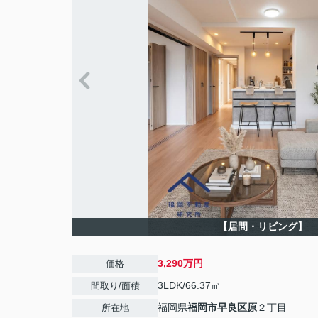
【居間・リビング】
3,290万円
価格
3LDK/66.37㎡
間取り/面積
福岡県
福岡市早良区
原
２丁目
所在地