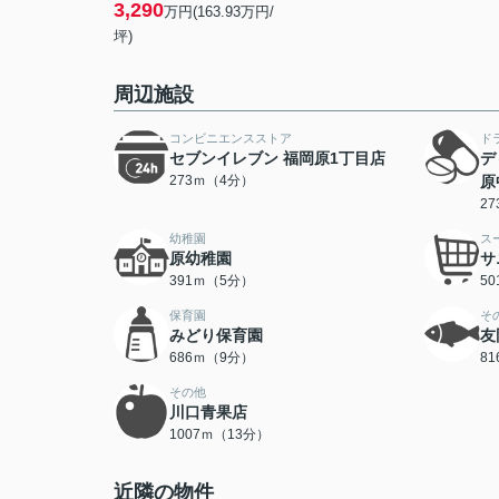
3,290
万円(163.93万円/
坪)
周辺施設
コンビニエンスストア
ド
セブンイレブン 福岡原1丁目店
デ
273ｍ（4分）
原
2
幼稚園
ス
原幼稚園
サ
391ｍ（5分）
5
保育園
そ
みどり保育園
友
686ｍ（9分）
8
その他
川口青果店
1007ｍ（13分）
近隣の物件