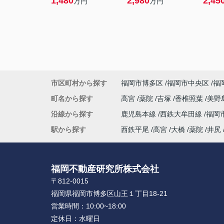
1,480
2,980
2,45
万円
万円
市区町村から探す
福岡市博多区
福岡市中央区
福
町名から探す
高宮
薬院
吉塚
香椎照葉
美野
沿線から探す
鹿児島本線
西鉄大牟田線
福岡
駅から探す
西鉄平尾
高宮
大橋
薬院
井尻
福岡不動産研究所株式会社
〒812-0015
福岡県福岡市博多区山王１丁目18-21
営業時間：
10:00~18:00
定休日：
水曜日