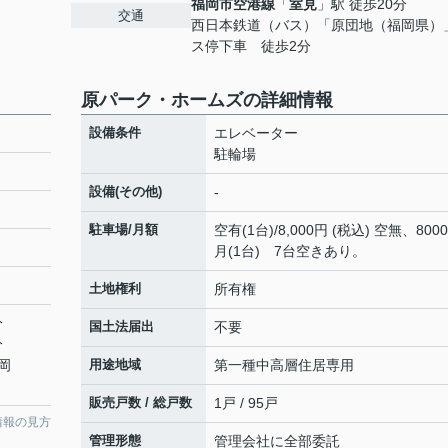
福岡市空港線
「
室見
」駅 徒歩20分
交通
西日本鉄道（バス）「原団地（福岡県）
ス停下車 徒歩2分
原パーク・ホームズの詳細情報
設備条件
エレベーター
駐輪場
設備(その他)
-
駐車場/月額
空有(1台)/8,000円 (税込) 空無、8000
月(1台) 7台空きあり。
土地権利
所有権
分
国土法届出
不要
分
岡
用途地域
第一種中高層住居専用
販売戸数 / 総戸数
1戸 / 95戸
情報の見方
管理形態
管理会社に全部委託