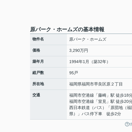
原パーク・ホームズの基本情報
物件名
原パーク・ホームズ
価格
3,290万円
築年月
1994年1月（築32年）
総戸数
95戸
所在地
福岡県
福岡市早良区
原
２丁目
交通
福岡市空港線
「
藤崎
」駅 徒歩18
福岡市空港線
「
室見
」駅 徒歩20
西日本鉄道（バス）「原団地（福
県）」バス停下車 徒歩2分