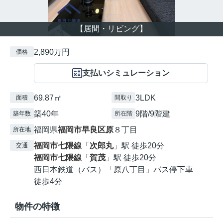
【居間・リビング】
2,890万円
価格
支払いシミュレーション
69.87㎡
3LDK
面積
間取り
築40年
9階/9階建
築年数
所在階
福岡県
福岡市早良区
原
８丁目
所在地
福岡市七隈線
「
次郎丸
」駅 徒歩20分
交通
福岡市七隈線
「
賀茂
」駅 徒歩20分
西日本鉄道（バス）「原八丁目」バス停下車
徒歩4分
物件の特徴