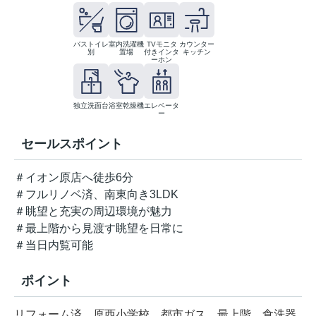
バストイレ
室内洗濯機
TVモニタ
カウンター
別
置場
付きインタ
キッチン
ーホン
独立洗面台
浴室乾燥機
エレベータ
ー
セールスポイント
＃イオン原店へ徒歩6分
＃フルリノベ済、南東向き3LDK
＃眺望と充実の周辺環境が魅力
＃最上階から見渡す眺望を日常に
＃当日内覧可能
ポイント
リフォーム済
原西小学校
都市ガス
最上階
食洗器