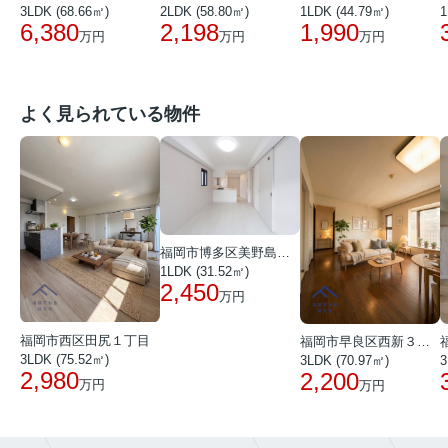
2LDK (58.80㎡)
3LDK (68.66㎡)
1LDK (44.79㎡)
1
2,198
6,380
1,990
万円
万円
万円
よく見られている物件
福岡市博多区美野島３丁目
1LDK (31.52㎡)
2,450
万円
福岡市西区田尻１丁目
福岡市早良区西新３丁目
3LDK (75.52㎡)
3
3LDK (70.97㎡)
2,980
2,200
万円
万円