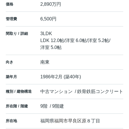
2,890万円
価格
6,500円
管理費
3LDK
間取り / 詳細
LDK 12.0帖
/
洋室 6.0帖
/
洋室 5.2帖
/
洋室 5.0帖
南東
向き
1986年2月 (築40年)
築年月
中古マンション / 鉄骨鉄筋コンクリート
種別 / 建物構造
9階 / 9階建
所在階 / 階建
福岡県
福岡市早良区
原
８丁目
所在地