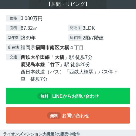
【居間・リビング】
3,080万円
価格
67.32㎡
3LDK
面積
間取り
築39年
2階/7階建
築年数
所在階
福岡県
福岡市南区
大橋
４丁目
所在地
西鉄大牟田線
「
大橋
」駅 徒歩7分
交通
鹿児島本線
「
竹下
」駅 徒歩20分
西日本鉄道（バス）「西鉄大橋駅」バス停下
車 徒歩7分
LINEからお問い合わせ
無料
お問い合わせ
無料
ライオンズマンション大橋第2の販売中物件