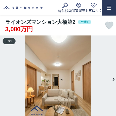
閲覧履歴
お気に入り
物件検索
ライオンズマンション大橋第2
空室1
3,080万円
1
/
49