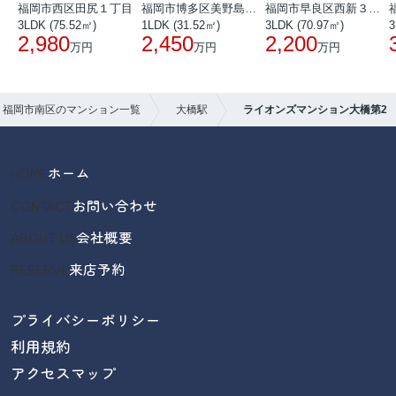
福岡市西区田尻１丁目
福岡市博多区美野島３丁目
福岡市早良区西新３丁目
3LDK (75.52㎡)
1LDK (31.52㎡)
3LDK (70.97㎡)
3
2,980
2,450
2,200
万円
万円
万円
福岡市南区のマンション一覧
大橋駅
ライオンズマンション大橋第2
HOME
ホーム
CONTACT
お問い合わせ
ABOUT US
会社概要
RESERVE
来店予約
プライバシーポリシー
利用規約
アクセスマップ