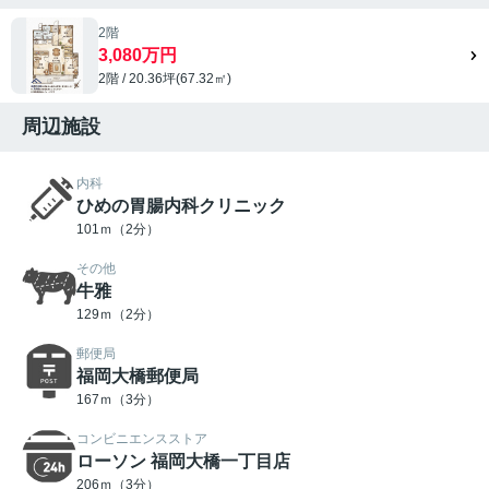
2階
3,080万円
2階 / 20.36坪(67.32㎡)
周辺施設
内科
ひめの胃腸内科クリニック
101ｍ（2分）
その他
牛雅
129ｍ（2分）
郵便局
福岡大橋郵便局
167ｍ（3分）
コンビニエンスストア
ローソン 福岡大橋一丁目店
206ｍ（3分）