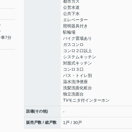
都市ガス
公営水道
公共下水
エレベーター
分
照明器具付き
分
駐輪場
分車7分
バイク置場あり
ガスコンロ
コンロ２口以上
システムキッチン
対面式キッチン
コンロ３口
バス・トイレ別
温水洗浄便座
洗髪洗面化粧台
独立洗面台
TVモニタ付インターホン
設備(その他)
-
販売戸数 / 総戸数
1戸 / 30戸