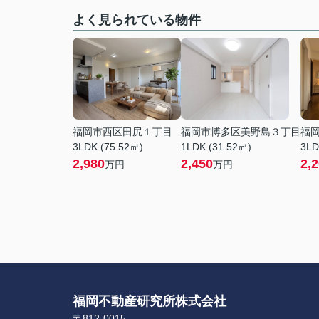
よく見られている物件
福岡市西区田尻１丁目
福岡市博多区美野島３丁目
福
3LDK (75.52㎡)
1LDK (31.52㎡)
3LD
2,980
2,450
2,
万円
万円
福岡不動産研究所株式会社
〒812-0015