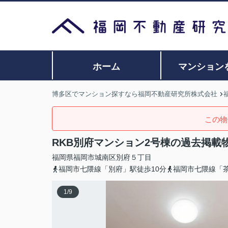
ホーム
マンション
博多区でマンション探すなら福岡不動産研究所株式会社
この物
RKB別府マンション2号棟の過去掲載
福岡県
福岡市城南区
別府
５丁目
福岡市七隈線「別府」駅徒歩10分
福岡市七隈線「茶
1
/
9