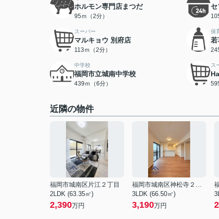
ホルモン専門店まつだ
セ
95ｍ（2分）
1
スーパー
保
マルキョウ 別府店
若
113ｍ（2分）
2
中学校
ス
福岡市立城南中学校
H
439ｍ（6分）
5
近隣の物件
福岡市城南区片江２丁目
福岡市城南区神松寺２丁目
2LDK (63.35㎡)
3LDK (66.50㎡)
3
2,390
3,190
2
万円
万円