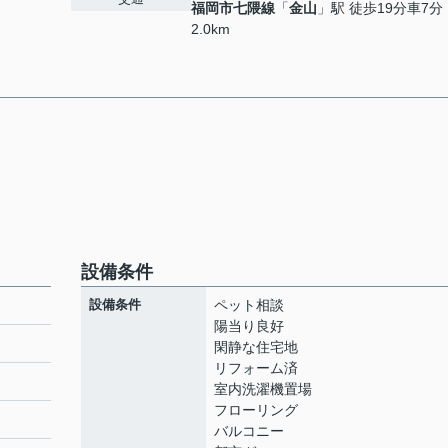
福岡市七隈線
「
金山
」駅 徒歩19分車7分
2.0km
設備条件
設備条件
ペット相談
陽当り良好
閑静な住宅地
リフォーム済
ト
室内洗濯機置場
フローリング
バルコニー