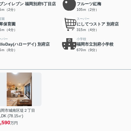
ブンイレブン 福岡別府5丁目店
フルーツ紅梅
05ｍ（2分）
105ｍ（2分）
育園
スーパー
草保育園
にしてつストア 別府店
45ｍ（4分）
315ｍ（4分）
ーパー
小学校
alloDay(ハローデイ) 別府店
福岡市立別府小学校
95ｍ（8分）
670ｍ（9分）
福岡市城南区堤２丁目
LDK (78.15㎡)
,590
万円