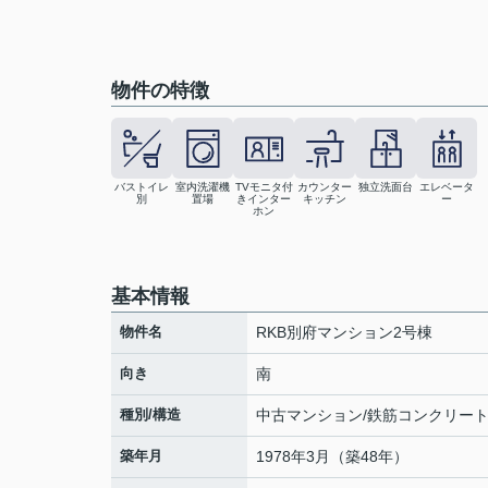
物件の特徴
バストイレ
室内洗濯機
TVモニタ付
カウンター
独立洗面台
エレベータ
別
置場
きインター
キッチン
ー
ホン
基本情報
物件名
RKB別府マンション2号棟
向き
南
種別/構造
中古マンション/鉄筋コンクリー
築年月
1978年3月（築48年）