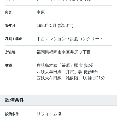
南東
向き
1993年5月 (築33年)
築年月
中古マンション / 鉄筋コンクリート
種別 / 構造
福岡県
福岡市南区
井尻
３丁目
所在地
鹿児島本線
「
笹原
」駅 徒歩2分
交通
西鉄大牟田線
「
井尻
」駅 徒歩6分
西鉄大牟田線
「
雑餉隈
」駅 徒歩21分
設備条件
リフォーム済
設備条件