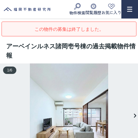
閲覧履歴
お気に入り
物件検索
この物件の募集は終了しました。
アーベインルネス諸岡壱号棟の過去掲載物件情
報
1
/
6