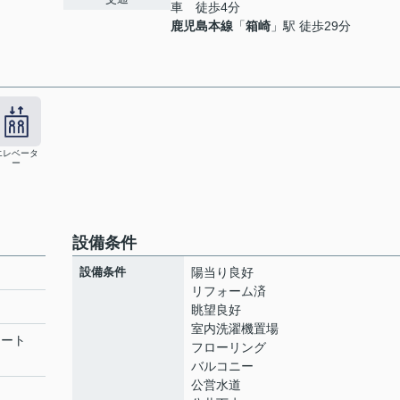
車 徒歩4分
鹿児島本線
「
箱崎
」駅 徒歩29分
エレベータ
ー
設備条件
設備条件
陽当り良好
リフォーム済
眺望良好
室内洗濯機置場
リート
フローリング
バルコニー
公営水道