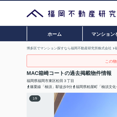
ホーム
マンション
博多区でマンション探すなら福岡不動産研究所株式会社
この物
MAC箱崎コートの過去掲載物件情報
福岡県
福岡市東区
松田
３丁目
篠栗線「柚須」駅徒歩9分
福岡県粕屋町「柚須文化
1
/
9