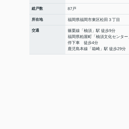
総戸数
87戸
所在地
福岡県
福岡市東区
松田
３丁目
交通
篠栗線
「
柚須
」駅 徒歩9分
福岡県粕屋町「柚須文化センター
停下車 徒歩4分
鹿児島本線
「
箱崎
」駅 徒歩29分