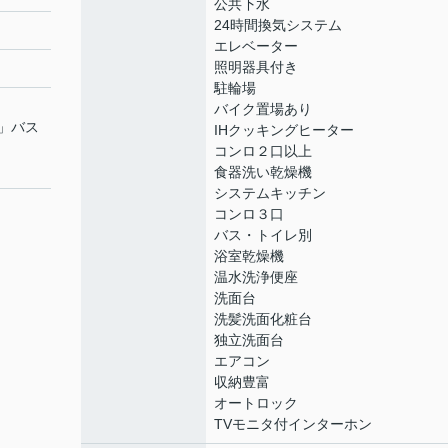
公共下水
24時間換気システム
エレベーター
照明器具付き
駐輪場
バイク置場あり
」バス
IHクッキングヒーター
コンロ２口以上
食器洗い乾燥機
システムキッチン
コンロ３口
バス・トイレ別
浴室乾燥機
温水洗浄便座
洗面台
洗髪洗面化粧台
独立洗面台
エアコン
収納豊富
オートロック
TVモニタ付インターホン