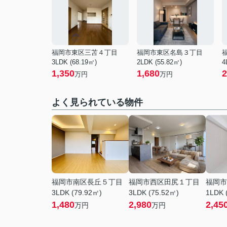
福岡市東区三苫４丁目
福岡市東区名島３丁目
3LDK (68.19㎡)
2LDK (55.82㎡)
4
1,350
1,680
2
万円
万円
よく見られている物件
福岡市南区長丘５丁目
福岡市西区田尻１丁目
福岡市
3LDK (79.92㎡)
3LDK (75.52㎡)
1LDK 
1,480
2,980
2,45
万円
万円