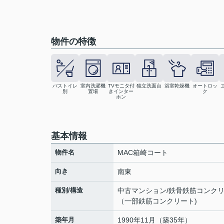
物件の特徴
バストイレ
室内洗濯機
TVモニタ付
独立洗面台
浴室乾燥機
オートロッ
別
置場
きインター
ク
ホン
基本情報
物件名
MAC箱崎コート
向き
南東
種別/構造
中古マンション/鉄骨鉄筋コンク
（一部鉄筋コンクリート)
築年月
1990年11月（築35年）