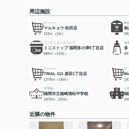
周辺施設
スーパー
郵
マルキョウ 松田店
粕
119ｍ（2分）
5
コンビニエンスストア
保
ミニストップ 福岡多の津5丁目店
多
889ｍ（12分）
8
スーパー
デ
TRIAL GO 原田1丁目店
M
1378ｍ（18分）
1
中学校
小
福岡市立箱崎清松中学校
福
1976ｍ（25分）
2
近隣の物件