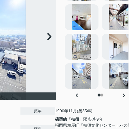
1990年11月(築35年)
築年
篠栗線
「
柚須
」駅 徒歩9分
福岡県粕屋町「柚須文化センター」バス
交通