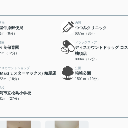
便局
内科
屋仲原郵便局
つつみクリニック
92ｍ（8分）
637ｍ（8分）
育園
ドラッグストア
々良保育園
ディスカウントドラッグ コ
97ｍ（12分）
柚須店
899ｍ（12分）
ィスカウントショップ
公園
rMax(ミスターマックス) 粕屋店
箱崎公園
422ｍ（18分）
1501ｍ（19分）
学校
岡市立松島小学校
091ｍ（27分）