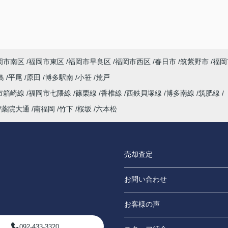
岡市南区
福岡市東区
福岡市早良区
福岡市西区
春日市
筑紫野市
福岡
島
平尾
原田
博多駅南
小笹
荒戸
市箱崎線
福岡市七隈線
篠栗線
香椎線
西鉄貝塚線
博多南線
筑肥線
薬院大通
南福岡
竹下
桜坂
六本松
売却査定
お問い合わせ
お客様の声
092-433-3320