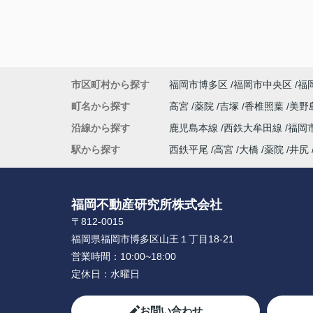
市区町村から探す
福岡市博多区
福岡市中央区
福
町名から探す
高宮
薬院
吉塚
香椎照葉
美野
沿線から探す
鹿児島本線
西鉄大牟田線
福岡
駅から探す
西鉄平尾
高宮
大橋
薬院
井尻
福岡不動産研究所株式会社
〒812-0015
福岡県福岡市博多区山王１丁目18-21
営業時間：
10:00~18:00
定休日：
水曜日
お問い合わせ