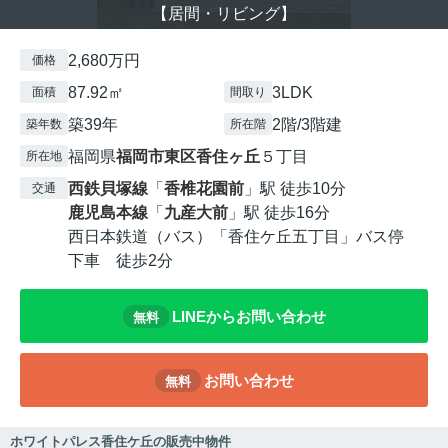
【居間・リビング】
2,680万円
価格
87.92㎡
3LDK
面積
間取り
築39年
2階/3階建
築年数
所在階
福岡県
福岡市東区
香住ヶ丘
５丁目
所在地
西鉄貝塚線
「
香椎花園前
」駅 徒歩10分
交通
鹿児島本線
「
九産大前
」駅 徒歩16分
西日本鉄道（バス）「香住ケ丘五丁目」バス停
下車 徒歩2分
LINEからお問い合わせ
無料
お問い合わせ
無料
ホワイトパレス香住ケ丘の販売中物件