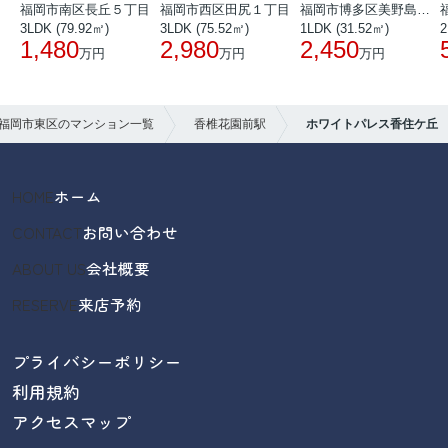
福岡市南区長丘５丁目
福岡市西区田尻１丁目
福岡市博多区美野島３丁目
3LDK (79.92㎡)
3LDK (75.52㎡)
1LDK (31.52㎡)
2
1,480
2,980
2,450
万円
万円
万円
福岡市東区のマンション一覧
香椎花園前駅
ホワイトパレス香住ケ丘
HOME
ホーム
CONTACT
お問い合わせ
ABOUT US
会社概要
RESERVE
来店予約
プライバシーポリシー
利用規約
アクセスマップ