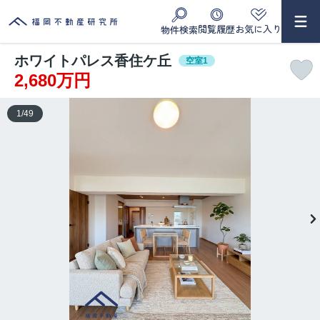
閲覧履歴
お気に入り
物件検索
ホワイトパレス香住ケ丘
空室1
2,680万円
1
/
49