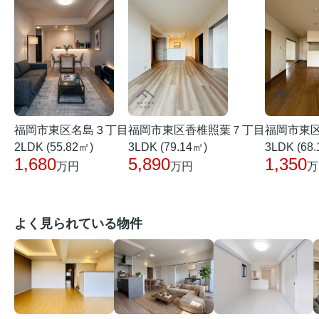
福岡市東区名島３丁目
福岡市東区香椎照葉７丁目
福岡市東
2LDK (55.82㎡)
3LDK (79.14㎡)
3LDK (68
1,680
5,890
1,350
万円
万円
万
よく見られている物件