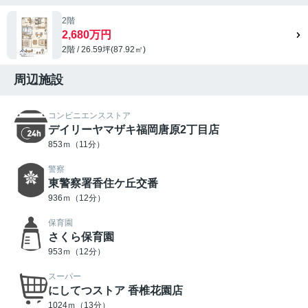
2階
2,680万円
2階 / 26.59坪(87.92㎡)
周辺施設
コンビニエンスストア
デイリーヤマザキ福岡唐原2丁目店
853ｍ（11分）
警察
東警察署香住ケ丘交番
936ｍ（12分）
保育園
さくら保育園
953ｍ（12分）
スーパー
にしてつストア 香椎花園店
1024ｍ（13分）