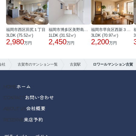
福岡市西区田尻１丁目
福岡市博多区美野島３丁目
福岡市早良区西新３丁目
3LDK (75.52㎡)
1LDK (31.52㎡)
3LDK (70.97㎡)
3
2,980
2,450
2,200
万円
万円
万円
会社
古賀市のマンション一覧
古賀駅
ロワールマンション古賀
HOME
ホーム
CONTACT
お問い合わせ
ABOUT US
会社概要
RESERVE
来店予約