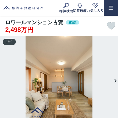
閲覧履歴
お気に入り
物件検索
ロワールマンション古賀
空室1
2,498万円
1
/
49