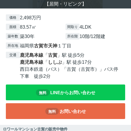
【居間・リビング】
2,498万円
価格
83.57㎡
4LDK
面積
間取り
築30年
10階/12階建
築年数
所在階
福岡県
古賀市
天神
１丁目
所在地
鹿児島本線
「
古賀
」駅 徒歩5分
交通
鹿児島本線
「
ししぶ
」駅 徒歩17分
西日本鉄道（バス）「古賀（古賀市）」バス停
下車 徒歩2分
LINEからお問い合わせ
無料
お問い合わせ
無料
ロワールマンション古賀の販売中物件